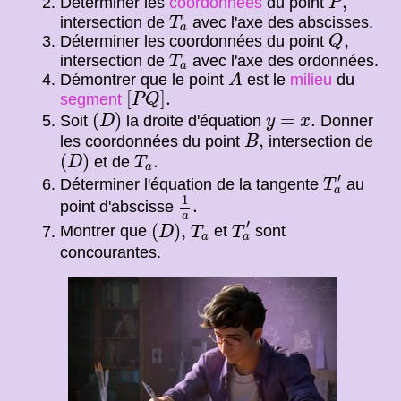
,
Déterminer les
coordonnées
du point
P
T
a
intersection de
avec l'axe des abscisses.
T
a
Q
,
,
Déterminer les coordonnées du point
Q
T
a
intersection de
avec l'axe des ordonnées.
T
a
A
Démontrer que le point
est le
milieu
du
A
[
P
Q
]
.
[
]
.
segment
P
Q
(
D
)
y
=
x
.
(
)
=
.
Soit
la droite d'équation
Donner
D
y
x
B
,
,
les coordonnées du point
intersection de
B
(
D
)
T
a
.
(
)
.
et de
D
T
a
T
a
′
′
Déterminer l'équation de la tangente
au
T
a
1
a
.
1
.
point d'abscisse
a
T
a
′
(
D
)
,
T
a
′
(
)
,
Montrer que
et
sont
D
T
T
a
a
concourantes.