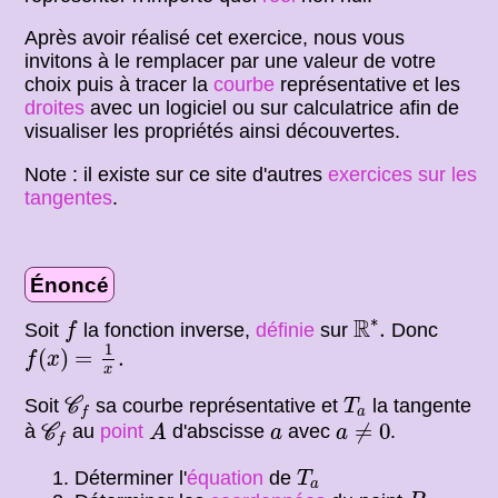
Après avoir réalisé cet exercice, nous vous
invitons à le remplacer par une valeur de votre
choix puis à tracer la
courbe
représentative et les
droites
avec un logiciel ou sur calculatrice afin de
visualiser les propriétés ainsi découvertes.
Note : il existe sur ce site d'autres
exercices sur les
tangentes
.
Énoncé
R
∗
.
f
∗
R
.
Soit
la fonction inverse,
définie
sur
Donc
f
f
(
x
)
=
1
x
.
1
(
)
=
.
f
x
x
C
f
T
a
Soit
sa courbe représentative et
la tangente
C
T
a
f
C
f
A
a
≠
0
a
≠
0
à
au
point
d'abscisse
avec
.
C
A
a
a
f
T
a
Déterminer l'
équation
de
T
a
P
,