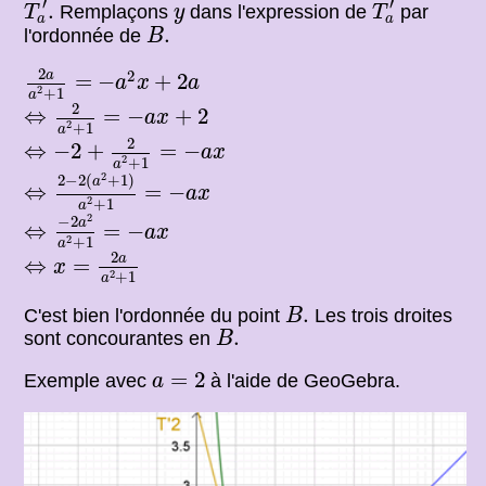
′
y
′
.
Remplaçons
dans l'expression de
par
T
y
T
a
a
B
.
.
l'ordonnée de
B
2
a
a
2
+
1
=
−
a
2
x
+
2
a
2
2
a
=
−
+
2
a
x
a
2
+
1
a
⇔
2
a
2
+
1
=
−
a
x
+
2
2
⇔
=
−
+
2
a
x
2
+
1
a
⇔
−
2
+
2
a
2
+
1
=
−
a
x
2
⇔
−
2
+
=
−
a
x
2
+
1
a
⇔
2
−
2
(
a
2
+
1
)
a
2
+
1
=
−
a
x
2
2
−
2
(
+
1
)
a
⇔
=
−
a
x
2
+
1
a
⇔
−
2
a
2
a
2
+
1
=
−
a
x
2
−
2
a
⇔
=
−
a
x
2
+
1
a
⇔
x
=
2
a
a
2
+
1
2
a
⇔
=
x
2
+
1
a
B
.
.
C'est bien l'ordonnée du point
Les trois droites
B
B
.
.
sont concourantes en
B
a
=
2
=
2
Exemple avec
à l'aide de GeoGebra.
a