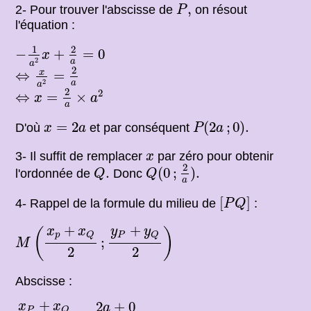
P
,
,
2- Pour trouver l'abscisse de
on résout
P
l'équation :
−
1
a
2
x
+
2
a
=
0
1
2
−
+
=
0
x
2
a
a
⇔
x
a
2
=
2
a
2
x
⇔
=
2
a
a
⇔
x
=
2
a
×
a
2
2
2
⇔
=
×
x
a
a
P
(
2
a
;
0
)
.
x
=
2
a
=
2
(
2
;
0
)
.
D'où
et par conséquent
x
a
P
a
x
3- Il suffit de remplacer
par zéro pour obtenir
x
Q
(
0
;
2
a
)
.
Q
.
2
.
(
0
;
)
.
l'ordonnée de
Donc
Q
Q
a
[
P
Q
]
[
]
4- Rappel de la formule du milieu de
:
P
Q
M
(
x
p
+
x
Q
2
;
y
P
+
y
Q
2
)
+
+
x
x
y
y
(
)
p
P
Q
Q
;
M
2
2
Abscisse :
x
P
+
x
Q
2
=
2
a
+
0
2
=
a
+
2
+
0
x
x
a
P
Q