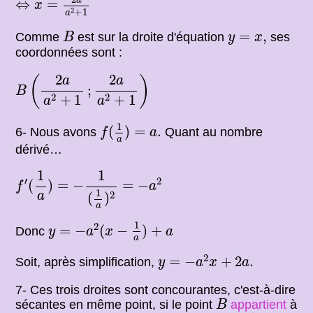
a
⇔
=
x
2
+
1
a
B
y
=
x
,
=
,
Comme
est sur la droite d'équation
ses
B
y
x
coordonnées sont :
B
(
2
a
a
2
+
1
;
2
a
a
2
+
1
)
2
2
(
)
a
a
;
B
2
2
+
1
+
1
a
a
f
(
1
a
)
=
a
.
1
(
)
=
.
6- Nous avons
Quant au nombre
f
a
a
dérivé…
f
′
(
1
a
)
=
−
1
(
1
a
)
2
=
−
a
2
1
1
′
2
(
)
=
−
=
−
f
a
1
a
2
(
)
a
y
=
−
a
2
(
x
−
1
a
)
+
a
1
2
=
−
(
−
)
+
Donc
y
a
x
a
a
y
=
−
a
2
x
+
2
a
.
2
=
−
+
2
.
Soit, après simplification,
y
a
x
a
7- Ces trois droites sont concourantes, c'est-à-dire
B
sécantes en même point, si le point
appartient
à
B
T
a
′
.
T
a
′