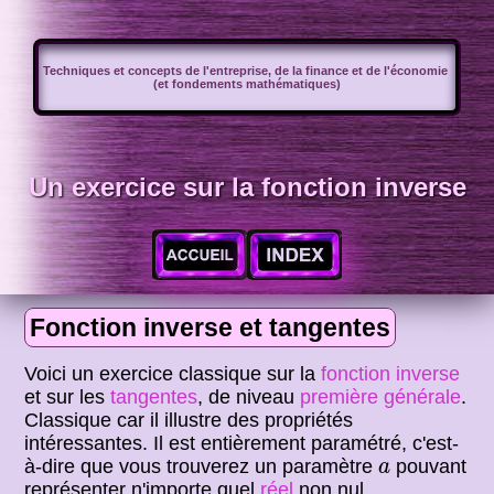
Techniques et concepts de l'entreprise, de la finance et de l'économie
(et fondements mathématiques)
Un exercice sur la fonction inverse
Fonction inverse et tangentes
Voici un exercice classique sur la
fonction inverse
et sur les
tangentes
, de niveau
première générale
.
Classique car il illustre des propriétés
intéressantes. Il est entièrement paramétré, c'est-
a
à-dire que vous trouverez un paramètre
pouvant
a
représenter n'importe quel
réel
non nul.