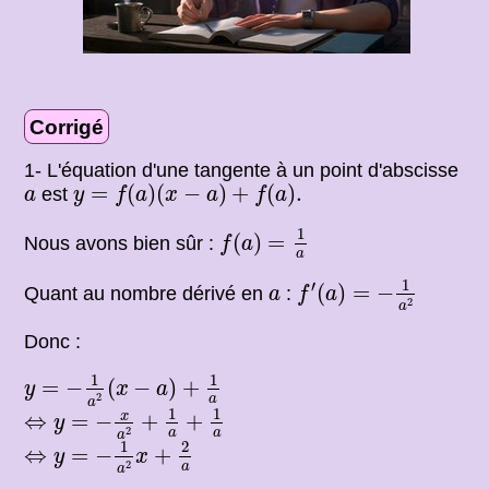
Corrigé
1- L'équation d'une tangente à un point d'abscisse
y
=
f
(
a
)
(
x
−
a
)
+
f
(
a
)
.
a
=
(
)
(
−
)
+
(
)
.
est
a
y
f
a
x
a
f
a
f
(
a
)
=
1
a
1
(
)
=
Nous avons bien sûr :
f
a
a
f
′
(
a
)
=
−
1
a
2
1
a
′
(
)
=
−
Quant au nombre dérivé en
:
a
f
a
2
a
Donc :
y
=
−
1
a
2
(
x
−
a
)
+
1
a
1
1
=
−
(
−
)
+
y
x
a
2
a
a
⇔
y
=
−
x
a
2
+
1
a
+
1
a
1
1
x
⇔
=
−
+
+
y
2
a
a
a
⇔
y
=
−
1
a
2
x
+
2
a
1
2
⇔
=
−
+
y
x
2
a
a