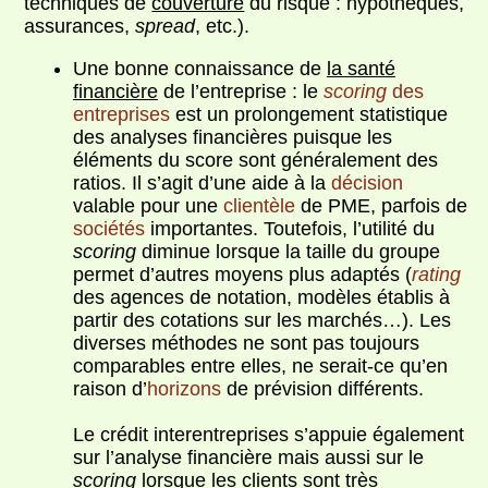
techniques de
couverture
du risque : hypothèques,
assurances,
spread
, etc.).
Une bonne connaissance de
la santé
financière
de l’entreprise : le
scoring
des
entreprises
est un prolongement statistique
des analyses financières puisque les
éléments du score sont généralement des
ratios. Il s’agit d’une aide à la
décision
valable pour une
clientèle
de PME, parfois de
sociétés
importantes. Toutefois, l’utilité du
scoring
diminue lorsque la taille du groupe
permet d’autres moyens plus adaptés (
rating
des agences de notation, modèles établis à
partir des cotations sur les marchés…). Les
diverses méthodes ne sont pas toujours
comparables entre elles, ne serait-ce qu’en
raison d’
horizons
de prévision différents.
Le crédit interentreprises s’appuie également
sur l’analyse financière mais aussi sur le
scoring
lorsque les clients sont très