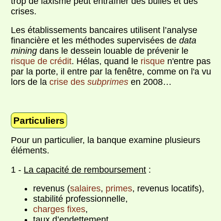
trop de laxisme peut entraîner des bulles et des
crises.
Les établissements bancaires utilisent l’analyse
financière et les méthodes supervisées de
data
mining
dans le dessein louable de prévenir le
risque de crédit
. Hélas, quand le
risque
n'entre pas
par la porte, il entre par la fenêtre, comme on l'a vu
lors de la
crise des
subprimes
en 2008…
Particuliers
Pour un particulier, la banque examine plusieurs
éléments.
1 -
La capacité de remboursement
:
revenus (
salaires
,
primes
, revenus locatifs),
stabilité professionnelle,
charges fixes
,
taux d’endettement.