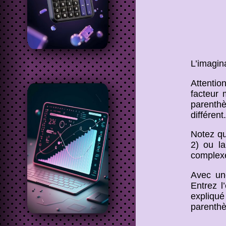
L’imagin
Attentio
facteur 
parenthè
différent.
Notez qu
2) ou la
complexe
Avec un
Entrez l
expliqué
parenthè