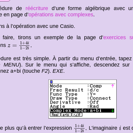
cédure de
réécriture
d’une forme algébrique avec un
e en page d’
opérations avec complexes
.
s à l’opération avec une Casio.
 faire, tirons un exemple de la page d’
exercices 
z
=
1
+
4
i
1
−
2
i
.
1
+
4
i
=
.
ons
z
1
−
2
i
dure est très simple. À partir du menu d’entrée, tap
+
MENU
). Sur le menu qui s’affiche, descendez su
nnez a+bi (touche
F2
).
EXE
.
1
+
4
i
1
−
2
i
.
i
1
+
4
i
.
te plus qu’à entrer l’expression
L’imaginaire
est 
i
1
−
2
i