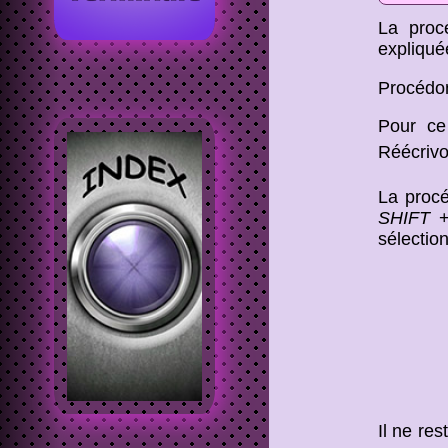
La pro
expliqué
Procédon
Pour ce
Réécriv
La procé
SHIFT
sélectio
Il ne res