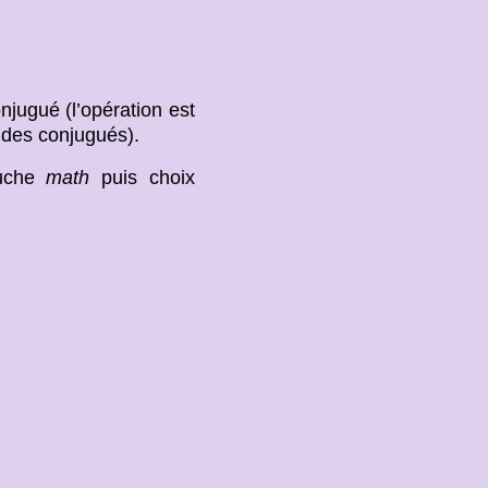
jugué (l’opération est
 des conjugués).
ouche
math
puis choix