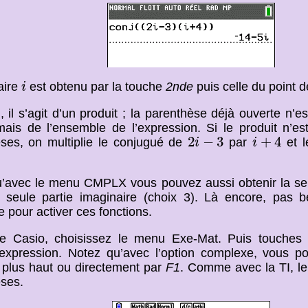
i
aire
est obtenu par la touche
2nde
puis celle du point d
i
n, il s’agit d’un produit ; la parenthèse déjà ouverte n’e
mais de l’ensemble de l’expression. Si le produit n’est
2
i
−
3
i
+
4
2
−
3
+
4
ses, on multiplie le conjugué de
par
et l
i
i
’avec le menu CMPLX vous pouvez aussi obtenir la seul
 seule partie imaginaire (choix 3). Là encore, pas 
 pour activer ces fonctions.
e Casio, choisissez le menu Exe-Mat. Puis touche
’expression. Notez qu’avec l’option complexe, vous 
 plus haut ou directement par
F1
. Comme avec la TI, le 
ses.