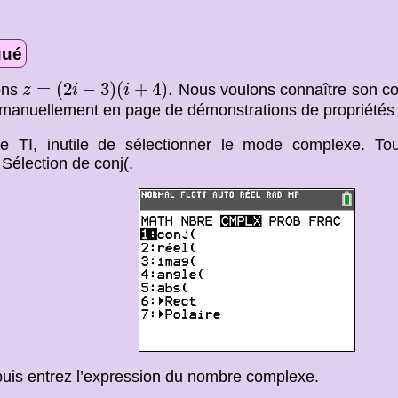
gué
z
=
(
2
i
−
3
)
(
i
+
4
)
.
=
(
2
−
3
)
(
+
4
)
.
ons
Nous voulons connaître son con
z
i
i
 manuellement en page de démonstrations de propriétés
e TI, inutile de sélectionner le mode complexe. T
élection de conj(.
puis entrez l’expression du nombre complexe.