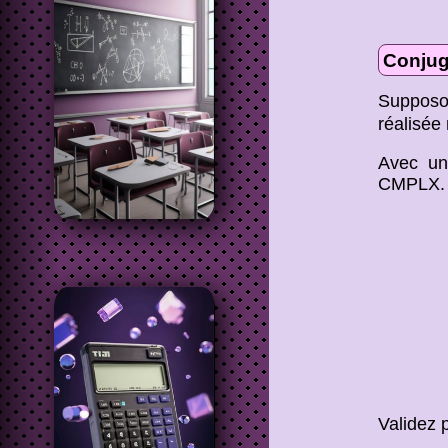
Conju
Suppos
réalisée
Avec un
CMPLX. S
Validez 