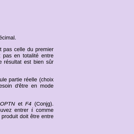
écimal.
st pas celle du premier
 pas en totalité entre
e résultat est bien sûr
e partie réelle (choix
besoin d'être en mode
s
OPTN
et
F4
(Conjg).
i
pouvez entrer
comme
i
produit doit être entre