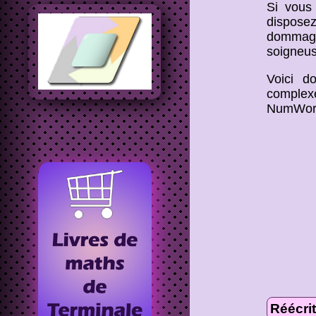
Si vous
disposez
dommage 
soigneus
Voici d
complex
NumWor
Réécri