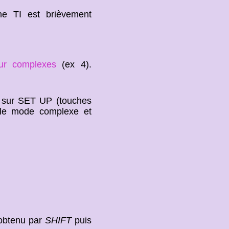
e TI est brièvement
sur complexes
(ex 4).
ez sur SET UP (touches
r le mode complexe et
obtenu par
SHIFT
puis