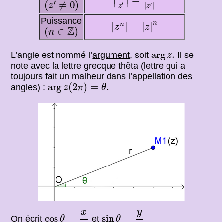
=
(
z
′
≠
0
)
∣
∣
′
(
≠
0
)
z
′
′
|
|
z
z
|
z
n
|
=
|
z
|
n
Puissance
n
|
|
=
|
|
n
(
n
∈
Z
)
z
z
Z
(
∈
)
n
arg
z
.
arg
.
L’angle est nommé l’
argument
, soit
Il se
z
note avec la lettre grecque thêta (lettre qui a
toujours fait un malheur dans l’appellation des
arg
z
(
2
π
)
=
θ
.
arg
(
2
)
=
.
angles) :
z
π
θ
sin
θ
=
y
r
cos
θ
=
x
r
y
x
cos
=
sin
=
On écrit
et
θ
θ