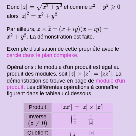
|
z
|
=
x
2
+
y
2
x
2
+
y
2
⩾
0
⩾
2
2
2
2
√
|
|
=
+
+
0
Donc
et comme
z
x
y
x
y
|
z
|
2
=
x
2
+
y
2
2
2
2
|
|
=
+
alors
z
x
y
z
×
z
¯
(
x
+
i
y
)
(
x
−
i
y
)
¯
¯
=
=
×
=
(
+
)
(
−
)
=
Par ailleurs,
z
z
x
i
y
x
i
y
x
2
+
y
2
.
2
2
+
.
La démonstration est faite.
x
y
Exemple d'utilisation de cette propriété avec le
cercle dans le plan complexe
.
Opérations : le module d'un produit est égal au
|
z
|
×
|
z
′
|
=
|
z
z
′
|
.
′
′
|
|
×
|
|
=
|
|
.
produit des modules, soit
La
z
z
z
z
démonstration se trouve en page de
module d'un
produit
. Les différentes opérations à connaître
figurent dans le tableau ci-dessous.
|
z
z
′
|
=
|
z
|
×
|
z
′
|
′
′
|
|
=
|
|
×
|
|
Produit
z
z
z
z
|
1
z
|
=
1
|
z
|
Inverse
1
1
∣
∣
=
∣
∣
(
z
≠
0
)
(
≠
0
)
|
|
z
z
z
|
z
z
′
|
=
|
z
|
|
z
′
|
Quotient
|
|
z
∣
∣
z