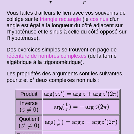
r
r
Vous faites d'ailleurs le lien avec vos souvenirs de
collège sur le
triangle rectangle
(le
cosinus
d'un
angle est égal à la longueur du côté adjacent sur
l'hypoténuse et le sinus à celle du côté opposé sur
l'hypoténuse).
Des exercices simples se trouvent en page de
réécriture de nombres complexes
(de la forme
algébrique à la trigonométrique).
Les propriétés des arguments sont les suivantes,
z
′
z
′
pour
et
deux complexes non nuls :
z
z
arg
(
z
z
′
)
=
arg
z
+
arg
z
′
(
2
π
)
′
′
arg
(
)
=
arg
+
arg
(
2
)
Produit
z
z
z
z
π
arg
(
1
z
)
=
−
arg
z
(
2
π
)
Inverse
1
arg
(
)
=
−
arg
(
2
)
(
z
≠
0
)
z
π
(
≠
0
)
z
z
arg
(
z
z
′
)
=
arg
z
−
arg
z
′
(
2
π
)
Quotient
′
z
arg
(
)
=
arg
−
arg
(
2
)
(
z
′
≠
0
)
z
z
π
′
(
≠
0
)
′
z
z