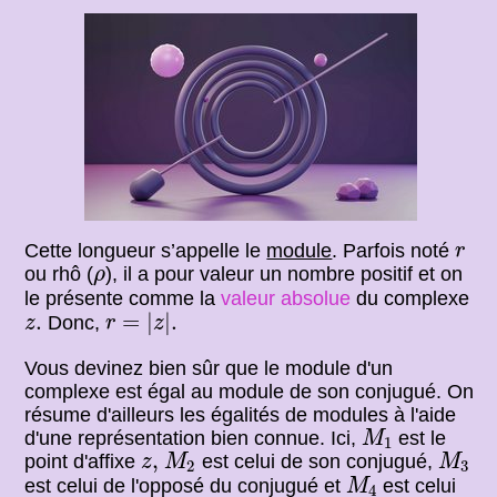
r
Cette longueur s’appelle le
module
. Parfois noté
r
ρ
ou rhô (
), il a pour valeur un nombre positif et on
ρ
le présente comme la
valeur absolue
du complexe
r
=
|
z
|
.
z
.
.
=
|
|
.
Donc,
z
r
z
Vous devinez bien sûr que le module d'un
complexe est égal au module de son conjugué. On
résume d'ailleurs les égalités de modules à l'aide
M
1
d'une représentation bien connue. Ici,
est le
M
1
M
2
M
3
z
,
,
point d'affixe
est celui de son conjugué,
z
M
M
2
3
M
4
est celui de l'opposé du conjugué et
est celui
M
4