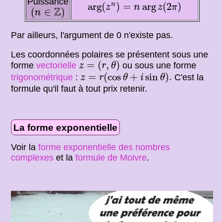
arg
(
z
n
)
=
n
arg
z
(
2
π
)
Puissance
arg
(
)
=
arg
(
2
)
n
(
n
∈
Z
)
z
n
z
π
Z
(
∈
)
n
Par ailleurs, l'argument de 0 n'existe pas.
Les coordonnées polaires se présentent sous une
z
=
(
r
,
θ
)
=
(
,
)
forme
vectorielle
ou sous une forme
z
r
θ
z
=
r
(
cos
θ
+
i
sin
θ
)
.
=
(
cos
+
sin
)
.
trigonométrique
:
C'est la
z
r
θ
i
θ
formule qu'il faut à tout prix retenir.
La forme exponentielle
Voir la
forme exponentielle des nombres
complexes
et la
formule de Moivre
.