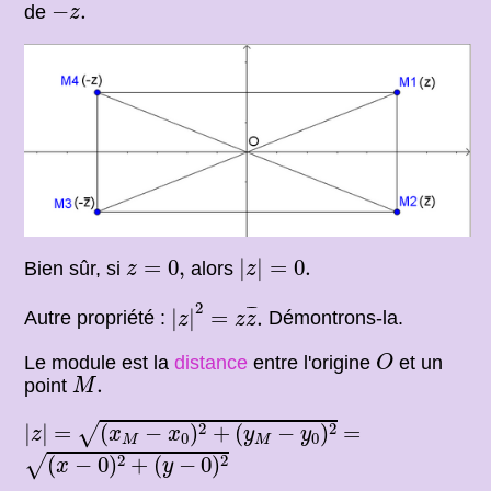
−
z
.
−
.
de
z
|
z
|
=
0.
z
=
0
,
=
0
,
|
|
=
0.
Bien sûr, si
alors
z
z
|
z
|
2
=
z
z
¯
.
2
¯
¯
|
|
=
.
Autre propriété :
Démontrons-la.
z
z
z
O
Le module est la
distance
entre l'origine
et un
O
M
.
.
point
M
(
x
M
−
x
0
)
2
+
(
y
M
−
y
0
)
2
|
z
|
=
=
2
2
|
|
=
(
−
)
+
(
−
)
=
√
z
x
x
y
y
0
0
M
M
(
x
−
0
)
2
+
(
y
−
0
)
2
2
2
(
−
0
)
+
(
−
0
)
√
x
y