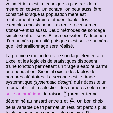
volumétrie, c’est la technique la plus rapide à
mettre en œuvre. Un échantillon peut aussi être
constitué lorsque la population mère est
relativement restreinte et identifiable : les
exemples choisis pour illustrer le recensement
s'observent ici aussi. Deux méthodes de sondage
simple sont utilisées. Elles nécessitent l’attribution
d’un numéro par unité puisque c’est sur ce numéro
que l’échantillonnage sera réalisé.
La première méthode est le sondage
élémentaire
.
Excel et les logiciels de statistiques disposent
d’une fonction permettant un tirage aléatoire parmi
une population. Sinon, il existe des tables de
nombres aléatoires. La seconde est le tirage
systématique
(systematic design)
qui nécessite un
tri préalable et la sélection des numéros selon une
N
n
N
suite arithmétique
de raison
(premier terme
n
N
n
.
N
.
déterminé au hasard entre 1 et
Un bon choix
n
de la variable de tri permet un résultat parfois plus
fiable qu’avec un sondage élémentaire. Par