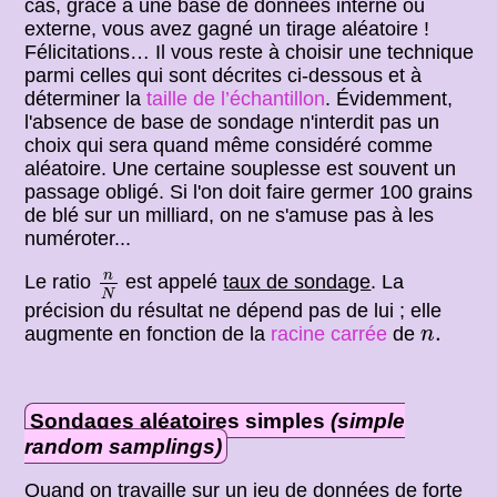
cas, grâce à une base de données interne ou
externe, vous avez gagné un tirage aléatoire !
Félicitations… Il vous reste à choisir une technique
parmi celles qui sont décrites ci-dessous et à
déterminer la
taille de l’échantillon
. Évidemment,
l'absence de base de sondage n'interdit pas un
choix qui sera quand même considéré comme
aléatoire. Une certaine souplesse est souvent un
passage obligé. Si l'on doit faire germer 100 grains
de blé sur un milliard, on ne s'amuse pas à les
numéroter...
n
N
n
Le ratio
est appelé
taux de sondage
. La
N
précision du résultat ne dépend pas de lui ; elle
n
.
.
augmente en fonction de la
racine carrée
de
n
Sondages aléatoires simples
(simple
random samplings)
Quand on travaille sur un jeu de données de forte