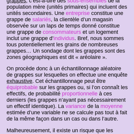
grappes
, c’est-à-dire des
sous-ensembles
de la
population mère (unités primaires) qui incluent des
unités secondaires. Une
entreprise
constitue une
grappe de
salariés
, la clientèle d’un magasin
observée sur un laps de temps donné constitue
une grappe de
consommateurs
et un logement
inclut une grappe d’
individus
. Bref, nous sommes
tous potentiellement les grains de nombreuses
grappes… Un sondage dont les grappes sont des
zones géographiques est dit « aréolaire ».
On procède donc à un échantillonnage aléatoire
de grappes sur lesquelles on effectue une enquête
exhaustive
. Cet échantillonnage peut être
équiprobable
sur les grappes ou, si l’on connaît les
effectifs, de probabilité
proportionnelle
à ces
derniers (les grappes n’ayant pas nécessairement
un effectif identique). La
variance
de la
moyenne
estimée d’une variable ne se calcule pas tout à fait
de la même façon dans un cas ou dans l’autre.
Malheureusement, il existe un risque que les