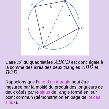
A
A
B
C
D
L’aire
du quadrilatère
est donc égale à
A
A
B
C
D
A
B
D
la somme des aires des deux triangles
et
A
B
D
B
C
D
.
.
B
C
D
Rappelons que l’
aire d’un triangle
peut être
mesurée par la moitié du produit des longueurs de
deux côtés par le
sinus
de l'angle formé en leur
point commun (démonstration en page de
loi des
sinus
).