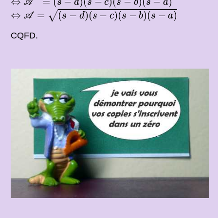
⇔
=
(
−
)
(
−
)
(
−
)
(
−
)
A
s
d
s
c
s
b
s
a
⇔
A
=
(
s
−
d
)
(
s
−
c
)
(
s
−
b
)
(
s
−
a
)
⇔
=
(
−
)
(
−
)
(
−
)
(
−
)
√
A
s
d
s
c
s
b
s
a
CQFD.