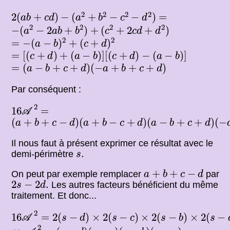
2
(
a
b
+
c
d
)
−
(
a
2
+
b
2
−
c
2
−
d
2
)
2
2
2
2
=
2
(
+
)
−
(
+
−
−
)
=
a
b
c
d
a
b
c
d
−
(
a
2
−
2
a
b
+
b
2
)
+
(
c
2
+
2
c
d
+
d
2
)
2
2
2
2
−
(
−
2
+
)
+
(
+
2
+
)
a
a
b
b
c
c
d
d
=
−
(
a
−
b
)
2
+
(
c
+
d
)
2
2
2
=
−
(
−
)
+
(
+
)
a
b
c
d
=
[
(
c
+
d
)
+
(
a
−
b
)
]
[
(
c
+
d
)
−
(
a
−
b
)
]
=
[
(
+
)
+
(
−
)
]
[
(
+
)
−
(
−
)
]
c
d
a
b
c
d
a
b
=
(
a
−
b
+
c
+
d
)
(
−
a
+
b
+
c
+
d
)
=
(
−
+
+
)
(
−
+
+
+
)
a
b
c
d
a
b
c
d
Par conséquent :
16
A
2
2
=
16
=
A
(
a
+
b
+
c
−
d
)
(
a
+
b
−
c
+
d
)
(
a
−
b
+
c
+
d
)
(
−
a
+
b
+
c
+
d
)
(
+
+
−
)
(
+
−
+
)
(
−
+
+
)
(
−
a
b
c
d
a
b
c
d
a
b
c
d
Il nous faut à présent exprimer ce résultat avec le
s
.
.
demi-périmètre
s
a
+
b
+
c
−
d
+
+
−
On peut par exemple remplacer
par
a
b
c
d
2
s
−
2
d
.
2
−
2
.
Les autres facteurs bénéficient du même
s
d
traitement. Et donc...
16
A
2
=
2
(
s
−
d
)
×
2
(
s
−
c
)
×
2
(
s
−
b
)
×
2
(
s
−
a
)
2
16
=
2
(
−
)
×
2
(
−
)
×
2
(
−
)
×
2
(
−
A
s
d
s
c
s
b
s
⇔
A
2
=
(
s
−
d
)
(
s
−
c
)
(
s
−
b
)
(
s
−
a
)
2