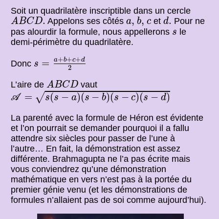
Soit un quadrilatère inscriptible dans un cercle
A
B
C
D
.
b
,
d
.
a
,
c
.
,
,
.
Appelons ses côtés
et
Pour ne
A
B
C
D
a
b
c
d
s
pas alourdir la formule, nous appellerons
le
s
demi-périmètre du quadrilatère.
s
=
a
+
b
+
c
+
d
2
+
+
+
a
b
c
d
=
Donc
s
2
A
B
C
D
L’aire de
vaut
A
B
C
D
A
=
s
(
s
−
a
)
(
s
−
b
)
(
s
−
c
)
(
s
−
d
)
=
(
−
)
(
−
)
(
−
)
(
−
)
√
A
s
s
a
s
b
s
c
s
d
La parenté avec la formule de Héron est évidente
et l’on pourrait se demander pourquoi il a fallu
attendre six siècles pour passer de l’une à
l’autre… En fait, la démonstration est assez
différente. Brahmagupta ne l’a pas écrite mais
vous conviendrez qu’une démonstration
mathématique en vers n’est pas à la portée du
premier génie venu (et les démonstrations de
formules n’allaient pas de soi comme aujourd’hui).