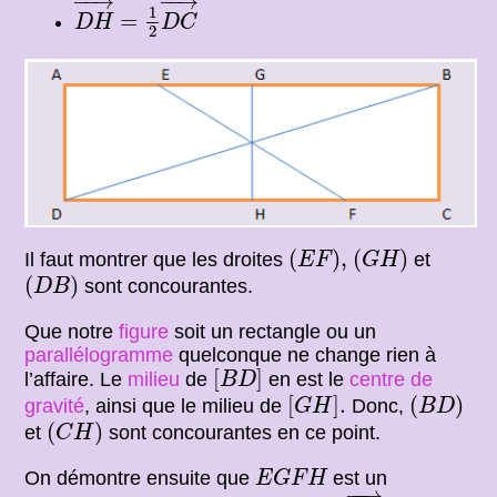
−
−
→
−
−
→
1
=
D
H
D
C
2
(
E
F
)
,
(
G
H
)
(
)
,
(
)
Il faut montrer que les droites
et
E
F
G
H
(
D
B
)
(
)
sont concourantes.
D
B
Que notre
figure
soit un rectangle ou un
parallélogramme
quelconque ne change rien à
[
B
D
]
[
]
l’affaire. Le
milieu
de
en est le
centre de
B
D
[
G
H
]
.
(
B
D
)
[
]
.
(
)
gravité
, ainsi que le milieu de
Donc,
G
H
B
D
(
C
H
)
(
)
et
sont concourantes en ce point.
C
H
E
G
F
H
On démontre ensuite que
est un
E
G
F
H
E
G
→
−
−
→