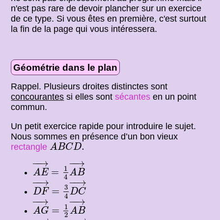
n'est pas rare de devoir plancher sur un exercice
de ce type. Si vous êtes en première, c'est surtout
la fin de la page qui vous intéressera.
Géométrie dans le plan
Rappel. Plusieurs droites distinctes sont
concourantes
si elles sont
sécantes
en un point
commun.
Un petit exercice rapide pour introduire le sujet.
Nous sommes en présence d’un bon vieux
A
B
C
D
.
.
rectangle
A
B
C
D
A
E
→
=
1
4
A
B
→
−
−
→
−
−
→
1
=
A
E
A
B
4
D
F
→
=
3
4
D
C
→
−
−
→
−
−
→
3
=
D
F
D
C
4
A
G
→
=
1
2
A
B
→
−
−
→
−
−
→
1
=
A
G
A
B
2
D
H
→
=
1
2
D
C
→