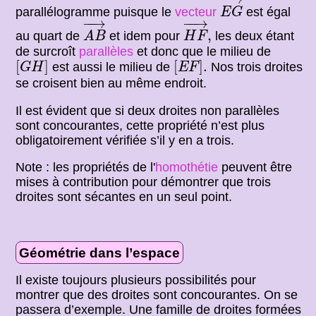
parallélogramme puisque le
vecteur
est égal
E
G
A
B
→
H
F
→
,
−
−
→
−
−
→
,
au quart de
et idem pour
les deux étant
A
B
H
F
de surcroît
parallèles
et donc que le milieu de
[
G
H
]
[
E
F
]
.
[
]
[
]
.
est aussi le milieu de
Nos trois droites
G
H
E
F
se croisent bien au même endroit.
Il est évident que si deux droites non parallèles
sont concourantes, cette propriété n’est plus
obligatoirement vérifiée s’il y en a trois.
Note : les propriétés de l'
homothétie
peuvent être
mises à contribution pour démontrer que trois
droites sont sécantes en un seul point.
Géométrie dans l’espace
Il existe toujours plusieurs possibilités pour
montrer que des droites sont concourantes. On se
passera d’exemple. Une famille de droites formées