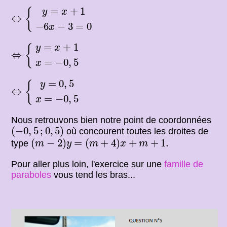
⇔
{
y
=
x
+
1
−
6
x
−
3
=
0
=
+
1
{
y
x
⇔
−
6
−
3
=
0
x
⇔
{
y
=
x
+
1
x
=
−
0
,
5
=
+
1
{
y
x
⇔
=
−
0
,
5
x
⇔
{
y
=
0
,
5
x
=
−
0
,
5
=
0
,
5
{
y
⇔
=
−
0
,
5
x
Nous retrouvons bien notre point de coordonnées
(
−
0
,
5
;
0
,
5
)
(
−
0
,
5
;
0
,
5
)
où concourent toutes les droites de
(
m
−
2
)
y
=
(
m
+
4
)
x
+
m
+
1.
(
−
2
)
=
(
+
4
)
+
+
1.
type
m
y
m
x
m
Pour aller plus loin, l'exercice sur une
famille de
paraboles
vous tend les bras...