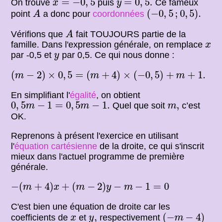
=
−
0
,
5
=
0
,
5.
On trouve
puis
Ce fameux
x
y
(
−
0
,
5
;
0
,
5
)
.
A
(
−
0
,
5
;
0
,
5
)
.
point
a donc pour
coordonnées
A
A
Vérifions que
fait TOUJOURS partie de la
A
x
famille. Dans l'expression générale, on remplace
x
y
par -0,5 et
par 0,5. Ce qui nous donne :
y
(
m
−
2
)
×
0
,
5
=
(
m
+
4
)
×
(
−
0
,
5
)
+
m
+
1.
(
−
2
)
×
0
,
5
=
(
+
4
)
×
(
−
0
,
5
)
+
+
1.
m
m
m
En simplifiant l'
égalité
, on obtient
0
,
5
m
−
1
=
0
,
5
m
−
1.
m
,
0
,
5
−
1
=
0
,
5
−
1.
,
Quel que soit
c’est
m
m
m
OK.
Reprenons à présent l'exercice en utilisant
l'
équation
cartésienne
de la droite, ce qui s'inscrit
mieux dans l'actuel programme de première
générale.
−
(
m
+
4
)
x
+
(
m
−
2
)
y
−
m
−
1
=
0
−
(
+
4
)
+
(
−
2
)
−
−
1
=
0
m
x
m
y
m
C'est bien une équation de droite car les
(
−
m
−
4
)
x
y
,
,
(
−
−
4
)
coefficients de
et
respectivement
x
y
m