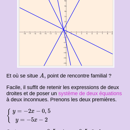
A
,
,
Et où se situe
point de rencontre familial ?
A
Facile, il suffit de retenir les expressions de deux
droites et de poser un
système de deux équations
à deux inconnues. Prenons les deux premières.
{
y
=
−
2
x
−
0
,
5
y
=
−
5
x
−
2
=
−
2
−
0
,
5
{
y
x
=
−
5
−
2
y
x
x
=
−
0
,
5
y
=
0
,
5.