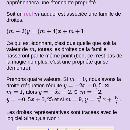
appréhendera une étonnante propriété.
m
Soit un
réel
auquel est associée une famille de
m
droites.
(
m
−
2
)
y
=
(
m
+
4
)
x
+
m
+
1
(
−
2
)
=
(
+
4
)
+
+
1
m
y
m
x
m
Ce qui est étonnant, c’est que quelle que soit la
m
,
,
valeur de
toutes les droites de la famille
m
passeront par le même point (bon, ce n'est pas de
la magie non plus, c'est une propriété qui se
démontre).
m
=
0
,
=
0
,
Prenons quatre valeurs. Si
nous avons la
m
y
=
−
2
x
−
0
,
5.
=
−
2
−
0
,
5.
droite d'équation réduite
Si
y
x
m
=
1
,
y
=
−
5
x
−
2.
m
=
−
2
,
=
1
,
=
−
5
−
2.
=
−
2
,
alors
Si
m
y
x
m
y
=
13
7
x
+
10
7
.
y
=
−
0
,
5
x
+
0
,
25
m
=
9
,
13
10
=
−
0
,
5
+
0
,
25
=
9
,
=
+
.
et si
y
x
m
y
x
7
7
Les droites représentatives sont tracées avec le
logiciel Sine Qua Non :