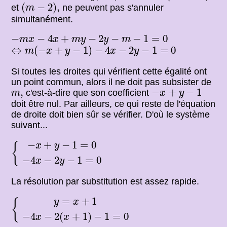
(
m
−
2
)
,
(
−
2
)
,
et
ne peuvent pas s'annuler
m
simultanément.
−
m
x
−
4
x
+
m
y
−
2
y
−
m
−
1
=
0
−
−
4
+
−
2
−
−
1
=
0
m
x
x
m
y
y
m
⇔
m
(
−
x
+
y
−
1
)
−
4
x
−
2
y
−
1
=
0
⇔
(
−
+
−
1
)
−
4
−
2
−
1
=
0
m
x
y
x
y
Si toutes les droites qui vérifient cette égalité ont
un point commun, alors il ne doit pas subsister de
−
x
+
y
−
1
m
,
,
−
+
−
1
c'est-à-dire que son coefficient
m
x
y
doit être nul. Par ailleurs, ce qui reste de l'équation
de droite doit bien sûr se vérifier. D'où le système
suivant...
{
−
x
+
y
−
1
=
0
−
4
x
−
2
y
−
1
=
0
−
+
−
1
=
0
{
x
y
−
4
−
2
−
1
=
0
x
y
La résolution par substitution est assez rapide.
{
y
=
x
+
1
−
4
x
−
2
(
x
+
1
)
−
1
=
0
=
+
1
y
x
{
−
4
−
2
(
+
1
)
−
1
=
0
x
x