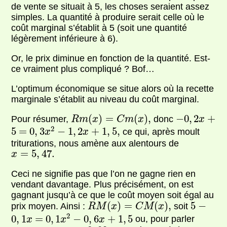
de vente se situait à 5, les choses seraient assez
simples. La quantité à produire serait celle où le
coût marginal s’établit à 5 (soit une quantité
légèrement inférieure à 6).
Or, le prix diminue en fonction de la quantité. Est-
ce vraiment plus compliqué ? Bof…
L’optimum économique se situe alors où la recette
marginale s’établit au niveau du coût marginal.
R
m
(
x
)
=
C
m
(
x
)
,
−
0
,
2
x
+
(
)
=
(
)
,
−
0
,
2
+
Pour résumer,
donc
R
m
x
C
m
x
x
0
,
3
x
2
5
1
,
2
x
1
,
5
,
−
+
2
=
5
=
0
,
3
−
1
,
2
+
1
,
5
,
ce qui, après moult
x
x
triturations, nous amène aux alentours de
x
=
5
,
47.
=
5
,
47.
x
Ceci ne signifie pas que l’on ne gagne rien en
vendant davantage. Plus précisément, on est
gagnant jusqu’à ce que le coût moyen soit égal au
R
M
(
x
)
=
C
M
(
x
)
,
5
−
(
)
=
(
)
,
5
−
prix moyen. Ainsi :
soit
R
M
x
C
M
x
0
,
1
x
2
0
,
1
x
0
,
6
x
1
,
5
−
+
2
=
0
,
1
=
0
,
1
−
0
,
6
+
1
,
5
ou, pour parler
x
x
x
x
=
8
,
92.