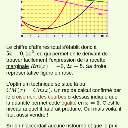
Le chiffre d’affaires total s’établit donc à
5
x
−
0
,
1
x
2
,
2
5
−
0
,
1
,
ce qui permet en le dérivant de
x
x
trouver facilement l’expression de la
recette
R
m
(
x
)
=
−
0
,
2
x
+
5.
(
)
=
−
0
,
2
+
5.
marginale
Sa droite
R
m
x
x
représentative figure en rose.
L’optimum technique se situe là où
C
M
(
x
)
=
C
m
(
x
)
.
(
)
=
(
)
.
Un rapide calcul confirmé par
C
M
x
C
m
x
le
croisement des courbes
ci-dessus indique que
x
=
3.
=
3.
la quantité permet cette
égalité
en
C’est le
x
niveau auquel il faudrait produire. Oui mais voilà, il
faut aussi vendre !
Si l’on n’accordait aucune ristourne et que le prix