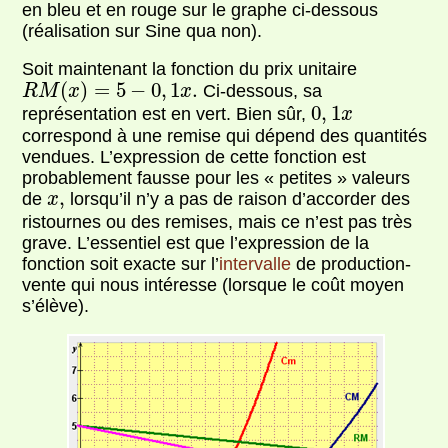
en bleu et en rouge sur le graphe ci-dessous
(réalisation sur Sine qua non).
Soit maintenant la fonction du prix unitaire
R
M
(
x
)
=
5
−
0
,
1
x
.
(
)
=
5
−
0
,
1
.
Ci-dessous, sa
R
M
x
x
0
,
1
x
0
,
1
représentation est en vert. Bien sûr,
x
correspond à une remise qui dépend des quantités
vendues. L’expression de cette fonction est
probablement fausse pour les « petites » valeurs
x
,
,
de
lorsqu’il n’y a pas de raison d’accorder des
x
ristournes ou des remises, mais ce n’est pas très
grave. L’essentiel est que l’expression de la
fonction soit exacte sur l’
intervalle
de production-
vente qui nous intéresse (lorsque le coût moyen
s’élève).