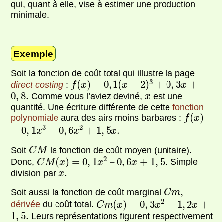
qui, quant à elle, vise à estimer une production
minimale.
Exemple
Soit la fonction de coût total qui illustre la page
0
,
1
(
x
−
2
)
3
f
(
x
)
0
,
3
x
+
+
3
=
(
)
=
0
,
1
(
−
2
)
+
0
,
3
+
direct costing
:
f
x
x
x
0
,
8.
x
0
,
8.
Comme vous l’aviez deviné,
est une
x
quantité. Une écriture différente de cette
fonction
f
(
x
)
(
)
polynomiale
aura des airs moins barbares :
f
x
0
,
1
x
3
0
,
6
x
2
1
,
5
x
.
−
+
3
2
=
=
0
,
1
−
0
,
6
+
1
,
5
.
x
x
x
C
M
Soit
la fonction de coût moyen (unitaire).
C
M
0
,
1
x
2
C
M
(
x
)
0
,
6
x
1
,
5.
+
2
=
(
)
=
0
,
1
–
–
0
,
6
+
1
,
5.
Donc,
Simple
C
M
x
x
x
x
.
.
division par
x
C
m
,
,
Soit aussi la fonction de coût marginal
C
m
0
,
3
x
2
C
m
(
x
)
1
,
2
x
−
+
2
=
(
)
=
0
,
3
−
1
,
2
+
dérivée
du coût total.
C
m
x
x
x
1
,
5.
1
,
5.
Leurs représentations figurent respectivement