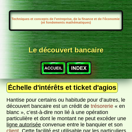
Techniques et concepts de l'entreprise, de la finance et de l'économie
(et fondements mathématiques)
Le découvert bancaire
Échelle d'intérêts et ticket d'agios
Hantise pour certains ou habitude pour d’autres, le
découvert bancaire est un crédit de
trésorerie
« en
blanc », c’est-à-dire non lié à une opération
particulière et dont le montant ne peut excéder une
ligne autorisée
convenue entre le banquier et son
client
. Cette facilité est utilisable par les particuliers