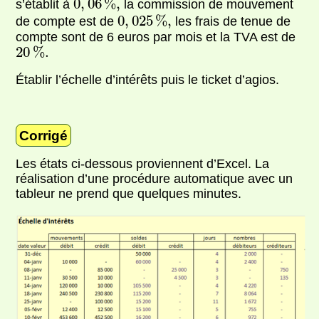
0
,
06
%
,
s’établit à
la commission de mouvement
0
,
025
%
,
0
,
025
%
,
de compte est de
les frais de tenue de
compte sont de 6 euros par mois et la TVA est de
20
%
.
20
%
.
Établir l’échelle d’intérêts puis le ticket d’agios.
Corrigé
Les états ci-dessous proviennent d’Excel. La
réalisation d’une procédure automatique avec un
tableur ne prend que quelques minutes.