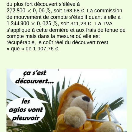
du plus fort découvert s’élève à
272
800
×
0
,
06
%
,
272
800
×
0
,
06
%
,
soit 163,68 €. La commission
de mouvement de compte s’établit quant à elle à
1
244
900
×
0
,
025
%
,
1
244
900
×
0
,
025
%
,
soit 311,23 €. La TVA
s’applique à cette dernière et aux frais de tenue de
compte mais dans la mesure où elle est
récupérable, le coût réel du découvert n’est
« que » de 1 907,76 €.