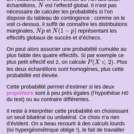
N
échantillons,
est l’effectif global. Il n’est pas
N
nécessaire de calculer les probabilités si l’on
dispose du tableau de contingence : comme on le
voit ci-dessus, il suffit de connaître les distributions
N
(
1
−
p
)
N
p
(
1
−
)
marginales,
et
représentant les
N
p
N
p
effectifs globaux de succès et d’échecs.
On peut alors associer une probabilité cumulée au
plus faible des quatre effectifs. Si par exemple ce
P
(
X
⩽
2
)
.
⩽
(
2
)
.
plus petit effectif est 2, on calcule
Plus
P
X
les deux échantillons sont homogènes, plus cette
probabilité est élevée.
Cette probabilité permet d’estimer si les deux
proportions
sont à peu près égales (l’hypothèse
H0
du test) ou au contraire différentes.
Il reste à interpréter cette probabilité en choisissant
un seuil bilatéral ou unilatéral. Ce choix n’a rien
d’évident. On a beau recourir à des calculs lourds
(loi hypergéométrique oblige !), le fait de travailler