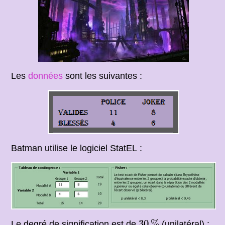
Les
données
sont les suivantes :
Batman utilise le logiciel StatEL :
30
%
30
%
Le degré de signification est de
(unilatéral) :