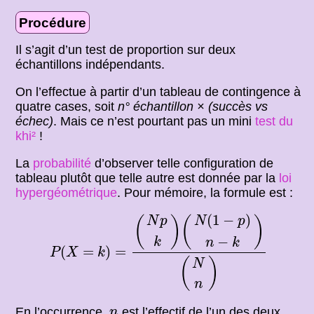
Procédure
Il s’agit d’un test de proportion sur deux
échantillons indépendants.
On l’effectue à partir d’un tableau de contingence à
quatre cases, soit
n° échantillon × (succès vs
échec)
. Mais ce n’est pourtant pas un mini
test du
khi²
!
La
probabilité
d’observer telle configuration de
tableau plutôt que telle autre est donnée par la
loi
hypergéométrique
. Pour mémoire, la formule est :
P
(
X
=
k
)
=
(
N
p
k
)
(
N
(
1
−
p
)
n
−
k
)
(
N
n
)
(
1
−
)
(
)
(
)
N
p
N
p
−
k
n
k
(
=
)
=
P
X
k
(
)
N
n
n
En l’occurrence,
est l’effectif de l’un des deux
n