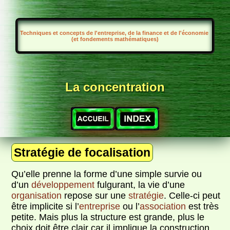
Techniques et concepts de l'entreprise, de la finance et de l'économie
(et fondements mathématiques)
La concentration
Stratégie de focalisation
Qu’elle prenne la forme d’une simple survie ou
d’un
développement
fulgurant, la vie d’une
organisation
repose sur une
stratégie
. Celle-ci peut
être implicite si l’
entreprise
ou l’
association
est très
petite. Mais plus la structure est grande, plus le
choix doit être clair car il implique la construction