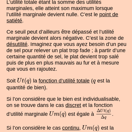
L’utilité totale étant la somme des utilités
marginales, elle atteint son maximum lorsque
l’utilité marginale devient nulle. C’est le
point de
satiété
.
Ce seuil peut d’ailleurs être dépassé et l’utilité
marginale devient alors négative. C’est la zone de
désutilité
. Imaginez que vous ayez besoin d’un peu
de sel pour relever un plat trop fade ; à partir d’une
certaine quantité de sel, le plat devient trop salé
puis de plus en plus mauvais au fur et à mesure
que vous en rajoutez.
U
t
(
q
)
q
(
)
Soit
la
fonction d’utilité totale
(
est la
U
t
q
q
quantité de bien).
Si l’on considère que le bien est individualisable,
on se trouve dans le cas
discret
et la fonction
Δ
U
t
(
q
)
Δ
q
U
m
(
q
)
Δ
(
)
U
t
q
(
)
d’utilité marginale
est égale à
.
U
m
q
Δ
q
U
m
(
q
)
(
)
Si l’on considère le cas
continu
,
est la
U
m
q
U
t
(
q
)