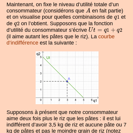
Maintenant, on fixe le niveau d’utilité totale d’un
A
consommateur (considérons que
en fait partie)
A
q
1
et on visualise pour quelles combinaisons de
1
et
q
q
2
de
2
on l’obtient. Supposons que la fonction
q
U
t
=
q
1
+
q
2
=
+
d’utilité du consommateur s’écrive
1
2
U
t
q
q
(il aime autant les pâtes que le riz). La
courbe
d’indifférence
est la suivante :
Supposons à présent que notre consommateur
aime deux fois plus le riz que les pâtes : il est lui
indifférent d’avoir 3,5 kg de riz et aucune pâte ou 7
kg de pâtes et pas le moindre grain de riz (notez