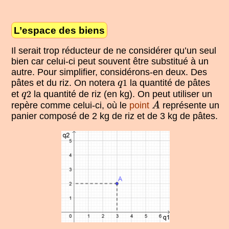
L’espace des biens
Il serait trop réducteur de ne considérer qu’un seul
bien car celui-ci peut souvent être substitué à un
autre. Pour simplifier, considérons-en deux. Des
q
1
pâtes et du riz. On notera
1
la quantité de pâtes
q
q
2
et
2
la quantité de riz (en kg). On peut utiliser un
q
A
repère comme celui-ci, où le
point
représente un
A
panier composé de 2 kg de riz et de 3 kg de pâtes.