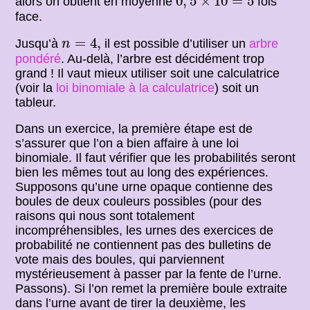
0
,
5
×
10
=
5
alors on obtient en moyenne
fois
face.
n
=
4
,
=
4
,
Jusqu’à
il est possible d’utiliser un
arbre
n
pondéré
. Au-delà, l’arbre est décidément trop
grand ! Il vaut mieux utiliser soit une calculatrice
(voir la
loi binomiale à la calculatrice
) soit un
tableur.
Dans un exercice, la première étape est de
s’assurer que l’on a bien affaire à une loi
binomiale. Il faut vérifier que les probabilités seront
bien les mêmes tout au long des expériences.
Supposons qu’une urne opaque contienne des
boules de deux couleurs possibles (pour des
raisons qui nous sont totalement
incompréhensibles, les urnes des exercices de
probabilité ne contiennent pas des bulletins de
vote mais des boules, qui parviennent
mystérieusement à passer par la fente de l’urne.
Passons). Si l’on remet la première boule extraite
dans l’urne avant de tirer la deuxième, les