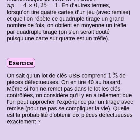
n
p
=
4
×
0
,
25
=
1.
=
4
×
0
,
25
=
1.
En d’autres termes,
n
p
lorsqu’on tire quatre cartes d’un jeu (avec remise)
et que l’on répète ce quadruple tirage un grand
nombre de fois, on obtient en moyenne un trèfle
par quadruple tirage (on s’en serait douté
puisqu’une carte sur quatre est un trèfle).
Exercice
1
%
1
%
On sait qu’un lot de clés USB comprend
de
pièces défectueuses. On en tire 40 au hasard.
Même si l’on ne remet pas dans le lot les clés
contrôlées, on considère qu’il y en a tellement que
l’on peut approcher l’expérience par un tirage avec
remise (pour ne pas se compliquer la vie). Quelle
est la probabilité d’obtenir dix pièces défectueuses
exactement ?