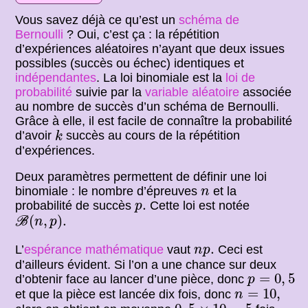
Vous savez déjà ce qu’est un
schéma de
Bernoulli
? Oui, c’est ça : la répétition
d’expériences aléatoires n’ayant que deux issues
possibles (succès ou échec) identiques et
indépendantes
. La loi binomiale est la
loi de
probabilité
suivie par la
variable aléatoire
associée
au nombre de succès d’un schéma de Bernoulli.
Grâce à elle, il est facile de connaître la probabilité
k
d’avoir
succès au cours de la répétition
k
d’expériences.
Deux paramètres permettent de définir une loi
n
binomiale : le nombre d’épreuves
et la
n
p
.
.
probabilité de succès
Cette loi est notée
p
B
(
n
,
p
)
.
(
,
)
.
B
n
p
n
p
.
.
L’
espérance mathématique
vaut
Ceci est
n
p
d’ailleurs évident. Si l’on a une chance sur deux
p
=
0
,
5
=
0
,
5
d’obtenir face au lancer d’une pièce, donc
p
n
=
10
,
=
10
,
et que la pièce est lancée dix fois, donc
n
0
,
5
×
10
=
5