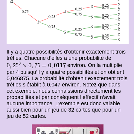
Il y a quatre possibilités d’obtenir exactement trois
trèfles. Chacune d’elles a une probabilité de
0
,
25
3
×
0
,
75
0
,
0117
3
=
0
,
25
×
0
,
75
=
0
,
0117
environ. On la multiplie
par 4 puisqu’il y a quatre possibilités et on obtient
0,046875. La probabilité d’obtenir exactement trois
trèfles s’établit à 0,047 environ. Notez que dans
cet exemple, nous connaissions directement les
probabilités et par conséquent l’effectif n’avait
aucune importance. L’exemple est donc valable
aussi bien pour un jeu de 32 cartes que pour un
jeu de 52 cartes.