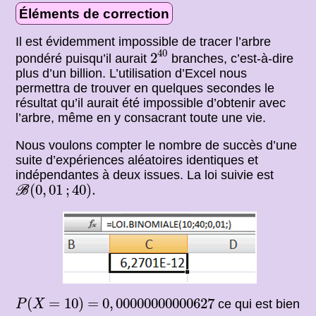
Éléments de correction
Il est évidemment impossible de tracer l’arbre
2
40
40
2
pondéré puisqu’il aurait
branches, c’est-à-dire
plus d’un billion. L’utilisation d’Excel nous
permettra de trouver en quelques secondes le
résultat qu’il aurait été impossible d’obtenir avec
l’arbre, même en y consacrant toute une vie.
Nous voulons compter le nombre de succès d’une
suite d’expériences aléatoires identiques et
indépendantes à deux issues. La loi suivie est
B
(
0
,
01
;
40
)
.
(
0
,
01
;
40
)
.
B
P
(
X
=
10
)
0
,
00000000000627
=
(
=
10
)
=
0
,
00000000000627
ce qui est bien
P
X