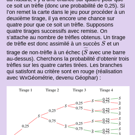
ce soit un trèfle (donc une probabilité de 0,25). Si
l’on remet la carte dans le jeu pour procéder à un
deuxième tirage, il ya encore une chance sur
quatre pour que ce soit un trèfle. Supposons
quatre tirages successifs avec remise. On
s’attache au nombre de trèfles obtenus. Un tirage
S
de trèfle est donc assimilé à un succès
et un
S
S
¯
¯
¯¯
¯
tirage de non-trèfle à un échec (
avec une barre
S
au-dessus). Cherchons la probabilité d’obtenir trois
trèfles sur les quatre cartes tirées. Les branches
qui satisfont au critère sont en rouge (réalisation
avec WxGéométrie, devenu Géophar) :