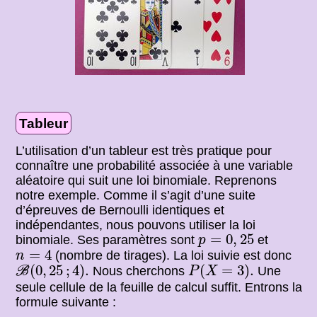
Tableur
L’utilisation d’un tableur est très pratique pour
connaître une probabilité associée à une variable
aléatoire qui suit une loi binomiale. Reprenons
notre exemple. Comme il s’agit d’une suite
d’épreuves de Bernoulli identiques et
indépendantes, nous pouvons utiliser la loi
p
=
0
,
25
=
0
,
25
binomiale. Ses paramètres sont
et
p
n
=
4
=
4
(nombre de tirages). La loi suivie est donc
n
B
(
0
,
25
;
4
)
.
P
(
X
=
3
)
.
(
0
,
25
;
4
)
.
(
=
3
)
.
Nous cherchons
Une
B
P
X
seule cellule de la feuille de calcul suffit. Entrons la
formule suivante :