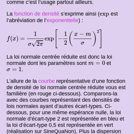
comme c’est l’usage partout ailleurs.
exp
exp
La
fonction de densité
s’exprime ainsi (
est
l’abréviation de l’
exponentielle
) :
1
σ
2
π
exp
[
−
1
2
(
x
−
m
σ
)
2
]
2
[
]
−
1
1
(
)
x
m
f
(
x
)
=
(
)
=
exp
−
f
x
2
√
σ
2
σ
π
La loi normale centrée réduite est donc la loi
m
=
0
=
0
normale dont les paramètres sont
et
m
σ
=
1.
=
1.
σ
L’allure de la
courbe
représentative d’une fonction
de densité de loi normale centrée réduite vous est
familière (en rouge ci-dessous). Comparons-la
avec des courbes représentant des densités de
lois normales ayant d’autres écart-types. Ci-
dessous, pour une même espérance nulle, la loi
normale d’écart-type 2 est représentée en bleu et
la loi d’écart-type 0,5 est représentée en vert
(réalisation sur SineQuaNon). Plus la dispersion