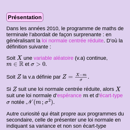
Présentation
Dans les années 2010, le programme de maths de
terminale l’abordait de façon surprenante : en
généralisant la
loi normale centrée réduite
. D’où la
définition suivante :
X
Soit
une
variable aléatoire
(v.a) continue,
X
m
∈
R
σ
>
0.
R
∈
>
0.
et
m
σ
Z
=
X
−
m
σ
.
Z
−
X
m
=
.
Soit
la v.a définie par
Z
Z
σ
Z
X
Si
suit une loi normale centrée réduite, alors
Z
X
m
suit une loi normale d’
espérance
et d’
écart-type
m
N
(
m
;
σ
2
)
.
σ
2
(
;
)
.
notée
σ
N
m
σ
Autre curiosité qui était propre aux programmes du
secondaire, celle de présenter une loi normale en
indiquant sa variance et non son écart-type