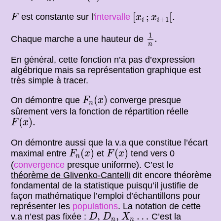
[
x
i
;
x
i
+
1
[
.
F
[
;
[
.
est constante sur l'
intervalle
F
x
x
+
1
i
i
1
n
.
1
.
Chaque marche a une hauteur de
n
En général, cette fonction n’a pas d’expression
algébrique mais sa représentation graphique est
très simple à tracer.
F
n
(
x
)
(
)
On démontre que
converge presque
F
x
n
sûrement vers la fonction de répartition réelle
F
(
x
)
.
(
)
.
F
x
On démontre aussi que la v.a que constitue l’écart
F
n
(
x
)
F
(
x
)
(
)
(
)
maximal entre
et
tend vers 0
F
x
F
x
n
(
convergence
presque uniforme). C’est le
théorème de Glivenko-Cantelli
dit encore théorème
fondamental de la statistique puisqu’il justifie de
façon mathématique l’emploi d’échantillons pour
représenter les
populations
. La notation de cette
D
,
D
n
,
X
n
…
,
,
…
v.a n’est pas fixée :
C’est la
D
D
X
n
n