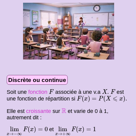
Discrète ou continue
F
X
.
F
.
Soit une
fonction
associée à une v.a
est
F
X
F
F
(
x
)
=
P
(
X
⩽
x
)
.
⩽
(
)
=
(
)
.
une fonction de répartition si
F
x
P
X
x
R
R
Elle est
croissante
sur
et varie de 0 à 1,
autrement dit :
lim
x
→
−
∞
F
(
x
)
=
0
lim
x
→
+
∞
F
(
x
)
=
1
lim
(
)
=
0
lim
(
)
=
1
et
F
x
F
x
→
−
∞
→
+
∞
x
x