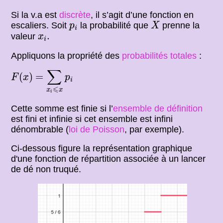
Si la v.a est
discrète
, il s’agit d’une fonction en
X
p
i
escaliers. Soit
la probabilité que
prenne la
p
X
i
x
i
.
.
valeur
x
i
Appliquons la propriété des
probabilités totales
:
F
(
x
)
=
∑
x
i
⩽
x
p
i
∑
(
)
=
F
x
p
i
⩽
x
x
i
Cette somme est finie si l’
ensemble de définition
est fini et infinie si cet ensemble est infini
dénombrable (
loi de Poisson
, par exemple).
Ci-dessous figure la représentation graphique
d'une fonction de répartition associée à un lancer
de dé non truqué.