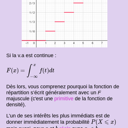
Si la v.a est continue :
F
(
x
)
=
∫
−
∞
x
f
(
t
)
d
t
x
∫
(
)
=
(
)
F
x
f
t
d
t
−
∞
Dès lors, vous comprenez pourquoi la fonction de
répartition s’écrit généralement avec un
F
majuscule (c'est une
primitive
de la fonction de
densité).
L’un de ses intérêts les plus immédiats est de
P
(
X
⩽
x
)
⩽
(
)
donner immédiatement la probabilité
P
X
x
b
a
<
b
,
a