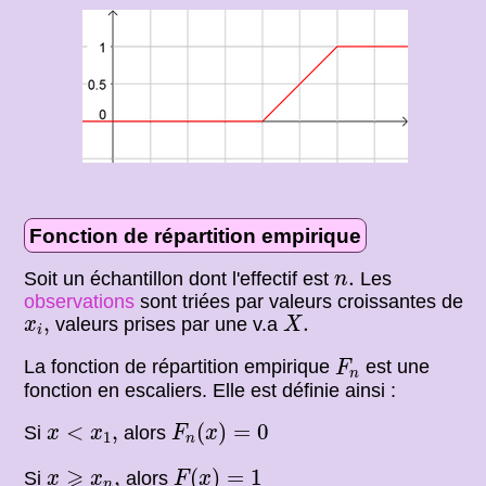
Fonction de répartition empirique
n
.
.
Soit un échantillon dont l'effectif est
Les
n
observations
sont triées par valeurs croissantes de
X
.
x
i
,
,
.
valeurs prises par une v.a
x
X
i
F
n
La fonction de répartition empirique
est une
F
n
fonction en escaliers. Elle est définie ainsi :
F
n
(
x
)
=
0
x
<
x
1
,
<
,
(
)
=
0
Si
alors
x
x
F
x
1
n
F
(
x
)
=
1
x
⩾
x
n
,
⩾
,
(
)
=
1
Si
alors
x
x
F
x
n