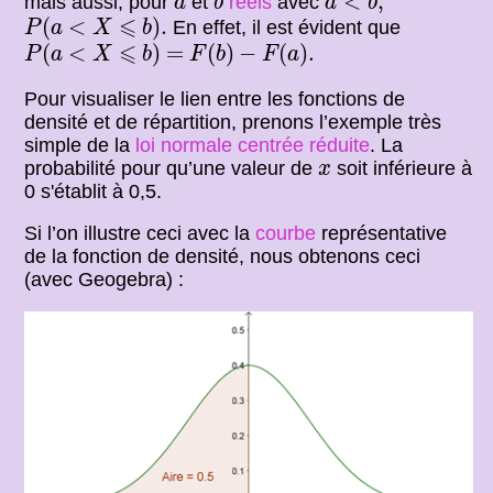
<
,
mais aussi, pour
et
réels
avec
a
b
a
b
P
(
a
<
X
⩽
b
)
.
⩽
(
<
)
.
En effet, il est évident que
P
a
X
b
P
(
a
<
X
⩽
b
)
F
(
b
)
−
F
(
a
)
.
⩽
=
(
<
)
=
(
)
−
(
)
.
P
a
X
b
F
b
F
a
Pour visualiser le lien entre les fonctions de
densité et de répartition, prenons l’exemple très
simple de la
loi normale centrée réduite
. La
x
probabilité pour qu’une valeur de
soit inférieure à
x
0 s'établit à 0,5.
Si l’on illustre ceci avec la
courbe
représentative
de la fonction de densité, nous obtenons ceci
(avec Geogebra) :