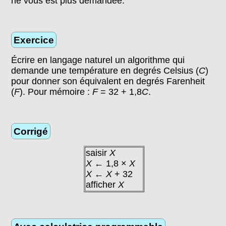
ne vous est plus demandée.
Exercice
Écrire en langage naturel un algorithme qui
demande une température en degrés Celsius (
C
)
pour donner son équivalent en degrés Farenheit
(
F
). Pour mémoire :
F
= 32 + 1,8
C
.
Corrigé
saisir
X
X
← 1,8 ×
X
X
←
X
+ 32
afficher
X