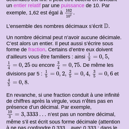
un
entier relatif
par une
puissance
de 10. Par
162
10
2
.
162
.
exemple, 1,62 est égal à
2
10
D
.
D
.
L’ensemble des nombres décimaux s’écrit
Un nombre décimal peut n’avoir aucune décimale.
C’est alors un entier. Il peut aussi s’écrire sous
forme de
fraction
. Certains d’entre eux doivent
1
2
=
0
,
5
,
1
=
0
,
5
,
d’ailleurs vous être familiers : ainsi
2
3
4
=
0
,
75.
1
4
=
0
,
25
3
1
=
0
,
25
=
0
,
75.
ou encore
De même les
4
4
3
5
=
0
,
6
1
5
=
0
,
2
,
2
5
=
0
,
4
,
3
1
2
=
0
,
2
,
=
0
,
4
,
=
0
,
6
divisions par 5 :
et
5
5
5
4
5
=
0
,
8.
4
=
0
,
8.
5
En revanche, si une fraction conduit à une infinité
de chiffres après la virgule, vous n’êtes pas en
présence d’un décimal. Par exemple,
10
3
=
3
,
3333
…
10
=
3
,
3333
…
n’est pas un nombre décimal,
3
même s’il est écrit sous forme décimale (attention
à ne pas confondre 0,333... avec 0,333 ; dans le