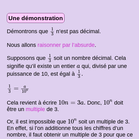
Une démonstration
1
3
1
Démontrons que
n’est pas décimal.
3
Nous allons
raisonner par l’absurde
.
1
3
1
Supposons que
soit un nombre décimal. Cela
3
a
signifie qu’il existe un entier
qui, divisé par une
a
1
3
.
1
.
puissance de 10, est égal à
3
1
3
=
a
10
n
1
a
=
3
n
10
10
n
10
n
=
3
a
.
n
10
=
3
.
10
Cela revient à écrire
Donc,
doit
n
a
être un
multiple
de 3.
10
n
n
10
Or, il est impossible que
soit un multiple de 3.
En effet, si l’on additionne tous les chiffres d’un
nombre, il faut obtenir un multiple de 3 pour que ce