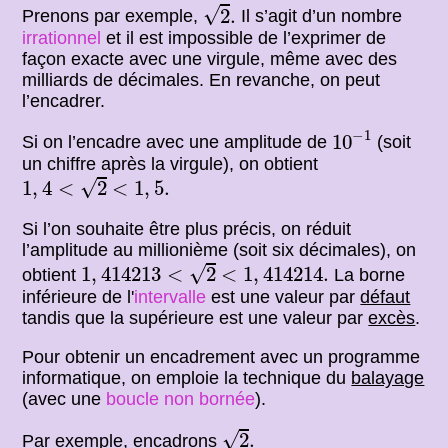
2
.
√
2
.
Prenons par exemple,
Il s’agit d’un nombre
irrationnel
et il est impossible de l’exprimer de
façon exacte avec une virgule, même avec des
milliards de décimales. En revanche, on peut
l’encadrer.
10
−
1
−
1
10
Si on l’encadre avec une amplitude de
(soit
un chiffre après la virgule), on obtient
1
,
4
<
2
<
1
,
5.
√
1
,
4
<
2
<
1
,
5.
Si l’on souhaite être plus précis, on réduit
l’amplitude au millionième (soit six décimales), on
1
,
414213
<
2
<
1
,
414214.
√
1
,
414213
<
2
<
1
,
414214.
obtient
La borne
inférieure de l'
intervalle
est une valeur par
défaut
tandis que la supérieure est une valeur par
excès
.
Pour obtenir un encadrement avec un programme
informatique, on emploie la technique du
balayage
(avec une
boucle non bornée
).
2
.
√
2
.
Par exemple, encadrons