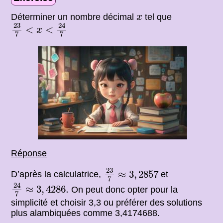
x
Déterminer un nombre décimal
tel que
x
23
7
<
x
<
24
7
23
24
<
<
x
7
7
Réponse
23
7
≈
3
,
2857
23
≈
3
,
2857
D’après la calculatrice,
et
7
24
7
≈
3
,
4286.
24
≈
3
,
4286.
On peut donc opter pour la
7
simplicité et choisir 3,3 ou préférer des solutions
plus alambiquées comme 3,4174688.