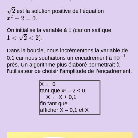
2
√
2
est la solution positive de l’équation
x
2
−
2
=
0.
2
−
2
=
0.
x
On initialise la variable à 1 (car on sait que
1
<
2
<
2
)
.
√
1
<
2
<
2
)
.
Dans la boucle, nous incrémentons la variable de
10
−
1
−
1
10
0,1 car nous souhaitons un encadrement à
près. Un algorithme plus élaboré permettrait à
l’utilisateur de choisir l’amplitude de l’encadrement.
X ← 0
tant que x² – 2 < 0
X ← X + 0,1
fin tant que
afficher X – 0,1 et X