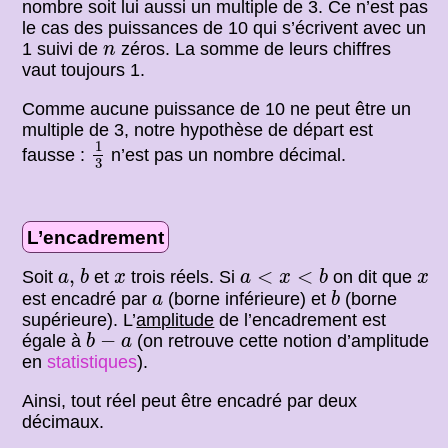
nombre soit lui aussi un multiple de 3. Ce n’est pas
le cas des puissances de 10 qui s’écrivent avec un
n
1 suivi de
zéros. La somme de leurs chiffres
n
vaut toujours 1.
Comme aucune puissance de 10 ne peut être un
multiple de 3, notre hypothèse de départ est
1
3
1
fausse :
n’est pas un nombre décimal.
3
L’encadrement
b
a
<
x
<
b
a
,
x
x
,
<
<
Soit
et
trois réels. Si
on dit que
a
b
x
a
x
b
x
b
a
est encadré par
(borne inférieure) et
(borne
a
b
supérieure). L’
amplitude
de l’encadrement est
b
−
a
−
égale à
(on retrouve cette notion d’amplitude
b
a
en
statistiques
).
Ainsi, tout réel peut être encadré par deux
décimaux.