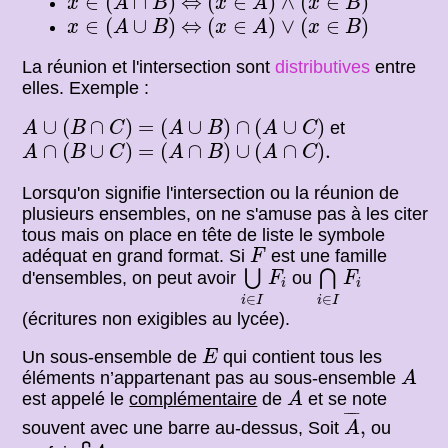
∈
(
∩
)
⇔
(
∈
)
∧
(
∈
)
x
A
B
x
A
x
B
x
∈
(
A
∪
B
)
(
x
∈
A
)
∨
(
x
∈
B
)
⇔
∈
(
∪
)
⇔
(
∈
)
∨
(
∈
)
x
A
B
x
A
x
B
La réunion et l'intersection sont
distributives
entre
elles. Exemple :
A
∪
(
B
∩
C
)
=
(
A
∪
B
)
∩
(
A
∪
C
)
∪
(
∩
)
=
(
∪
)
∩
(
∪
)
et
A
B
C
A
B
A
C
A
∩
(
B
∪
C
)
=
(
A
∩
B
)
∪
(
A
∩
C
)
.
∩
(
∪
)
=
(
∩
)
∪
(
∩
)
.
A
B
C
A
B
A
C
Lorsqu'on signifie l'intersection ou la réunion de
plusieurs ensembles, on ne s'amuse pas à les citer
tous mais on place en tête de liste le symbole
F
adéquat en grand format. Si
est une famille
F
⋃
i
∈
I
F
i
⋂
i
∈
I
F
i
⋃
⋂
d'ensembles, on peut avoir
ou
F
F
i
i
∈
∈
i
I
i
I
(écritures non exigibles au lycée).
E
Un sous-ensemble de
qui contient tous les
E
A
éléments n’appartenant pas au sous-ensemble
A
A
est appelé le
complémentaire
de
et se note
A
A
¯
,
¯
¯¯
¯
,
souvent avec une barre au-dessus, Soit
ou
A
∁
A
.