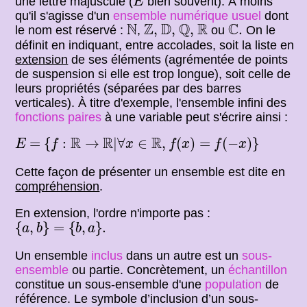
une lettre majuscule (
bien souvent). À moins
E
qu'il s'agisse d'un
ensemble numérique usuel
dont
Q
,
C
.
N
Z
,
D
,
R
N
Z
D
Q
R
C
,
,
,
.
le nom est réservé :
,
ou
On le
définit en indiquant, entre accolades, soit la liste en
extension
de ses éléments (agrémentée de points
de suspension si elle est trop longue), soit celle de
leurs propriétés (séparées par des barres
verticales). À titre d'exemple, l'ensemble infini des
fonctions paires
à une variable peut s'écrire ainsi :
{
f
:
R
→
R
|
∀
x
∈
R
,
f
(
x
)
=
f
(
−
x
)
}
E
R
R
R
=
=
{
:
→
|
∀
∈
,
(
)
=
(
−
)
}
E
f
x
f
x
f
x
Cette façon de présenter un ensemble est dite en
compréhension
.
En extension, l'ordre n'importe pas :
{
a
,
b
}
=
{
b
,
a
}
.
{
,
}
=
{
,
}
.
a
b
b
a
Un ensemble
inclus
dans un autre est un
sous-
ensemble
ou partie. Concrètement, un
échantillon
constitue un sous-ensemble d'une
population
de
référence. Le symbole d’inclusion d’un sous-