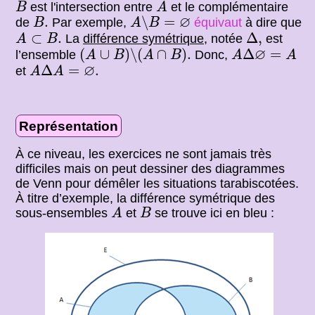
B
A
est l'intersection entre
et le complémentaire
B
A
A
∖
B
=
∅
B
.
∅
.
∖
=
de
Par exemple,
équivaut
à dire que
B
A
B
A
⊂
B
.
Δ
,
⊂
.
Δ
,
La
différence symétrique
, notée
est
A
B
(
A
∪
B
)
∖
(
A
∩
B
)
.
A
Δ
∅
=
A
∅
(
∪
)
∖
(
∩
)
.
Δ
=
l’ensemble
Donc,
A
B
A
B
A
A
A
Δ
A
=
∅
.
∅
Δ
=
.
et
A
A
Représentation
À ce niveau, les exercices ne sont jamais très
difficiles mais on peut dessiner des diagrammes
de Venn pour démêler les situations tarabiscotées.
À titre d’exemple, la différence symétrique des
A
B
sous-ensembles
et
se trouve ici en bleu :
A
B