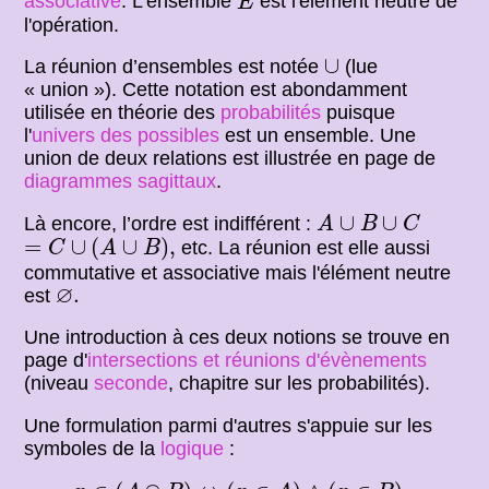
associative
. L'ensemble
est l'élément neutre de
E
l'opération.
∪
∪
La réunion d’ensembles est notée
(lue
« union »). Cette notation est abondamment
utilisée en théorie des
probabilités
puisque
l'
univers des possibles
est un ensemble. Une
union de deux relations est illustrée en page de
diagrammes sagittaux
.
A
∪
B
∪
C
∪
∪
Là encore, l’ordre est indifférent :
A
B
C
=
C
∪
(
A
∪
B
)
,
=
∪
(
∪
)
,
etc. La réunion est elle aussi
C
A
B
commutative et associative mais l'élément neutre
∅
.
∅
.
est
Une introduction à ces deux notions se trouve en
page d'
intersections et réunions d'évènements
(niveau
seconde
, chapitre sur les probabilités).
Une formulation parmi d'autres s'appuie sur les
symboles de la
logique
:
x
∈
(
A
∩
B
)
(
x
∈
A
)
∧
(
x
∈
B
)
⇔