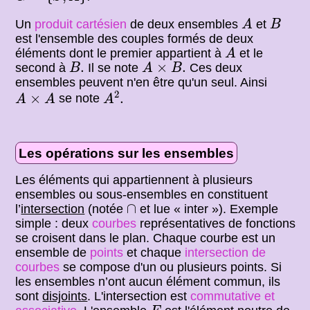
A
B
Un
produit cartésien
de deux ensembles
et
A
B
est l'ensemble des couples formés de deux
A
éléments dont le premier appartient à
et le
A
B
.
A
×
B
.
.
×
.
second à
Il se note
Ces deux
B
A
B
ensembles peuvent n'en être qu'un seul. Ainsi
A
2
.
A
×
A
2
×
.
se note
A
A
A
Les opérations sur les ensembles
Les éléments qui appartiennent à plusieurs
ensembles ou sous-ensembles en constituent
∩
∩
l’
intersection
(notée
et lue « inter »). Exemple
simple : deux
courbes
représentatives de fonctions
se croisent dans le plan. Chaque courbe est un
ensemble de
points
et chaque
intersection de
courbes
se compose d'un ou plusieurs points. Si
les ensembles n’ont aucun élément commun, ils
sont
disjoints
. L'intersection est
commutative et
E