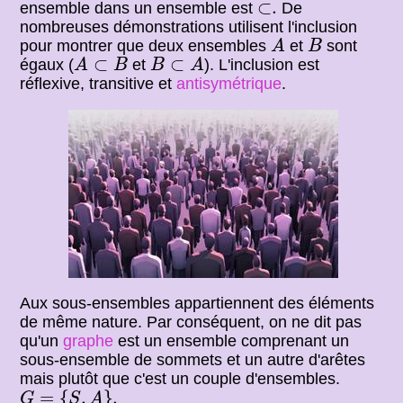
⊂
.
⊂
.
ensemble dans un ensemble est
De
nombreuses démonstrations utilisent l'inclusion
A
B
pour montrer que deux ensembles
et
sont
A
B
A
⊂
B
B
⊂
A
⊂
⊂
égaux (
et
). L'inclusion est
A
B
B
A
réflexive, transitive et
antisymétrique
.
Aux sous-ensembles appartiennent des éléments
de même nature. Par conséquent, on ne dit pas
qu'un
graphe
est un ensemble comprenant un
sous-ensemble de sommets et un autre d'arêtes
mais plutôt que c'est un couple d'ensembles.
G
=
{
S
,
A
}
.
=
{
,
}
.
G
S
A