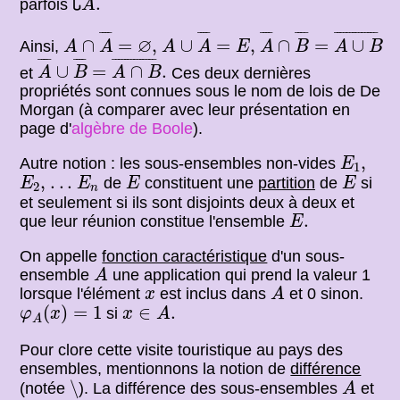
∁
.
parfois
A
A
∩
A
¯
=
∅
,
A
∪
A
¯
=
E
,
A
¯
∩
B
¯
=
A
∪
B
¯
¯
¯¯
¯
¯
¯¯
¯
¯
¯¯
¯
¯
¯¯
¯
¯
¯¯¯¯¯¯¯¯¯¯¯¯
¯
∅
∩
=
,
∪
=
,
∩
=
∪
Ainsi,
A
A
A
A
E
A
B
A
B
A
¯
∪
B
¯
=
A
∩
B
¯
.
¯
¯¯
¯
¯
¯¯
¯
¯
¯¯¯¯¯¯¯¯¯¯¯¯
¯
∪
=
∩
.
et
Ces deux dernières
A
B
A
B
propriétés sont connues sous le nom de lois de De
Morgan (à comparer avec leur présentation en
page d'
algèbre de Boole
).
E
1
,
,
Autre notion : les sous-ensembles non-vides
E
1
E
2
,
E
n
E
E
,
.
.
.
.
.
.
de
constituent une
partition
de
si
E
E
E
E
2
n
et seulement si ils sont disjoints deux à deux et
E
.
.
que leur réunion constitue l'ensemble
E
On appelle
fonction caractéristique
d'un sous-
A
ensemble
une application qui prend la valeur 1
A
A
x
lorsque l'élément
est inclus dans
et 0 sinon.
x
A
φ
A
(
x
)
=
1
x
∈
A
.
(
)
=
1
∈
.
si
φ
x
x
A
A
Pour clore cette visite touristique au pays des
ensembles, mentionnons la notion de
différence
∖
A
∖
(notée
). La différence des sous-ensembles
et
A