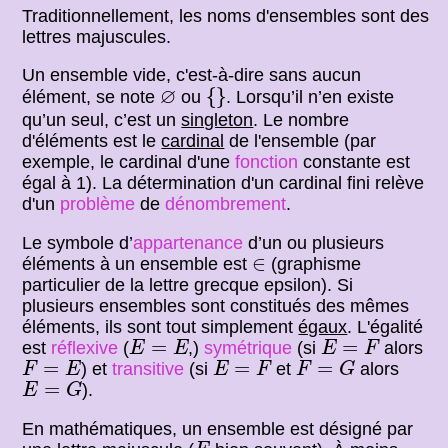
Traditionnellement, les noms d'ensembles sont des
lettres majuscules.
Un ensemble vide, c'est-à-dire sans aucun
{
}
∅
∅
{
}
élément, se note
ou
. Lorsqu’il n’en existe
qu’un seul, c’est un
singleton
. Le nombre
d'éléments est le
cardinal
de l'ensemble (par
exemple, le cardinal d'une
fonction
constante est
égal à 1). La détermination d'un cardinal fini relève
d'un
problème
de
dénombrement
.
Le symbole d’
appartenance
d’un ou plusieurs
∈
∈
éléments à un ensemble est
(graphisme
particulier de la lettre grecque epsilon). Si
plusieurs ensembles sont constitués des mêmes
éléments, ils sont tout simplement
égaux
. L'égalité
E
=
E
E
=
F
=
=
est
réflexive
(
,)
symétrique
(si
alors
E
E
E
F
F
=
E
E
=
F
F
=
G
=
=
=
) et
transitive
(si
et
alors
F
E
E
F
F
G
E
=
G
=
).
E
G
En mathématiques, un ensemble est désigné par
E