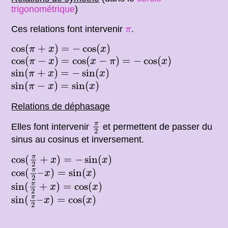
trigonométrique
)
π
Ces relations font intervenir
.
π
cos
(
π
+
x
)
=
−
cos
(
x
)
cos
(
+
)
=
−
cos
(
)
π
x
x
cos
(
π
−
x
)
=
cos
(
x
−
π
)
=
−
cos
(
x
)
cos
(
−
)
=
cos
(
−
)
=
−
cos
(
)
π
x
x
π
x
sin
(
π
+
x
)
=
−
sin
(
x
)
sin
(
+
)
=
−
sin
(
)
π
x
x
sin
(
π
−
x
)
=
sin
(
x
)
sin
(
−
)
=
sin
(
)
π
x
x
Relations de déphasage
π
2
π
Elles font intervenir
et permettent de passer du
2
sinus au cosinus et inversement.
cos
(
π
2
+
x
)
=
−
sin
(
x
)
π
cos
(
+
)
=
−
sin
(
)
x
x
2
cos
(
π
2
–
x
)
=
sin
(
x
)
π
cos
(
–
)
=
sin
(
)
x
x
2
sin
(
π
2
+
x
)
=
cos
(
x
)
π
sin
(
+
)
=
cos
(
)
x
x
2
sin
(
π
2
–
x
)
=
cos
(
x
)
π
sin
(
–
)
=
cos
(
)
x
x
2