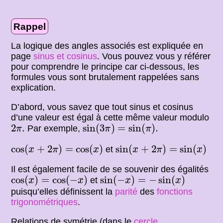
Rappel
La logique des angles associés est expliquée en
page
sinus et cosinus
. Vous pouvez vous y référer
pour comprendre le principe car ci-dessous, les
formules vous sont brutalement rappelées sans
explication.
D’abord, vous savez que tout sinus et cosinus
d’une valeur est égal à cette même valeur modulo
sin
(
3
π
)
=
sin
(
π
)
.
2
π
.
2
.
sin
(
3
)
=
sin
(
)
.
Par exemple,
π
π
π
cos
(
x
+
2
π
)
=
cos
(
x
)
sin
(
x
+
2
π
)
=
sin
(
x
)
cos
(
+
2
)
=
cos
(
)
sin
(
+
2
)
=
sin
(
)
et
x
π
x
x
π
x
Il est également facile de se souvenir des égalités
cos
(
x
)
=
cos
(
−
x
)
sin
(
−
x
)
=
−
sin
(
x
)
cos
(
)
=
cos
(
−
)
sin
(
−
)
=
−
sin
(
)
et
x
x
x
x
puisqu’elles définissent la
parité
des
fonctions
trigonométriques
.
Relations de symétrie
(dans le
cercle