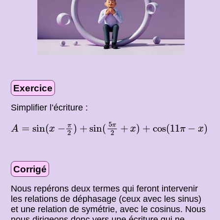
Exercice
Simplifier l’écriture :
A
=
sin
(
x
−
π
2
)
+
sin
(
5
π
2
+
x
)
+
cos
(
11
π
−
x
)
5
π
π
=
sin
(
−
)
+
sin
(
+
)
+
cos
(
11
−
)
A
x
x
π
x
2
2
Corrigé
Nous repérons deux termes qui feront intervenir
les relations de déphasage (ceux avec les sinus)
et une relation de symétrie, avec le cosinus. Nous
nous dirigeons donc vers une écriture qui ne