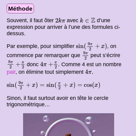
Méthode
2
k
π
k
∈
Z
Z
2
∈
Souvent, il faut ôter
avec
d’une
k
π
k
expression pour arriver à l’une des formules ci-
dessus.
sin
(
9
π
2
+
x
)
9
π
sin
(
+
)
Par exemple, pour simplifier
, on
x
2
9
π
2
9
π
commence par remarquer que
peut s’écrire
2
8
π
2
+
π
2
4
π
+
π
2
.
8
π
π
π
+
4
+
.
donc
Comme 4 est un nombre
π
2
2
2
4
π
.
4
.
pair
, on élimine tout simplement
π
sin
(
9
π
2
+
x
)
=
sin
(
π
2
+
x
)
=
cos
(
x
)
9
π
π
sin
(
+
)
=
sin
(
+
)
=
cos
(
)
x
x
x
2
2
Sinon, il faut surtout avoir en tête le cercle
trigonométrique…