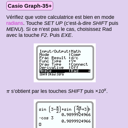
Casio Graph-35+
Vérifiez que votre calculatrice est bien en mode
radians
. Touche
SET UP
(c’est-à-dire
SHIFT
puis
MENU
). Si ce n’est pas le cas, choisissez Rad
avec la touche
F2
. Puis
EXE
.
π
x
s’obtient par les touches
SHIFT
puis
×10
.
π