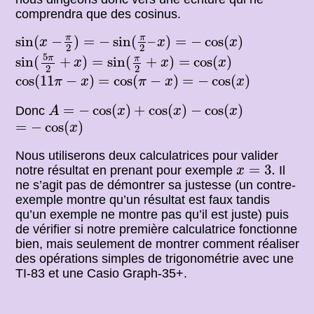
comprendra que des cosinus.
sin
(
x
−
π
2
)
=
−
sin
(
π
2
–
x
)
=
−
cos
(
x
)
π
π
sin
(
−
)
=
−
sin
(
–
)
=
−
cos
(
)
x
x
x
2
2
sin
(
5
π
2
+
x
)
=
sin
(
π
2
+
x
)
=
cos
(
x
)
5
π
π
sin
(
+
)
=
sin
(
+
)
=
cos
(
)
x
x
x
2
2
cos
(
11
π
−
x
)
=
cos
(
π
−
x
)
=
−
cos
(
x
)
cos
(
11
−
)
=
cos
(
−
)
=
−
cos
(
)
π
x
π
x
x
=
−
cos
(
x
)
+
cos
(
x
)
−
cos
(
x
)
A
=
−
cos
(
)
+
cos
(
)
−
cos
(
)
Donc
A
x
x
x
=
−
cos
(
x
)
=
−
cos
(
)
x
Nous utiliserons deux calculatrices pour valider
x
=
3.
=
3.
notre résultat en prenant pour exemple
Il
x
ne s’agit pas de démontrer sa justesse (un contre-
exemple montre qu’un résultat est faux tandis
qu’un exemple ne montre pas qu’il est juste) puis
de vérifier si notre première calculatrice fonctionne
bien, mais seulement de montrer comment réaliser
des opérations simples de trigonométrie avec une
TI-83 et une Casio Graph-35+.