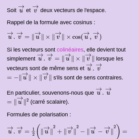
u
→
v
→
→
→
Soit
et
deux vecteurs de l'espace.
u
v
Rappel de la formule avec cosinus :
u
→
.
v
→
=
‖
u
→
‖
×
‖
v
→
‖
×
cos
(
u
→
,
v
→
)
→
→
→
→
→
→
.
=
∥
∥
×
∥
∥
×
cos
(
,
)
u
v
u
v
u
v
Si les vecteurs sont
colinéaires
, elle devient tout
u
→
.
v
→
=
‖
u
→
‖
×
‖
v
→
‖
→
→
→
→
.
=
∥
∥
×
∥
∥
simplement
lorsque les
u
v
u
v
u
→
.
v
→
→
→
.
vecteurs sont de même sens et
u
v
=
−
‖
u
→
‖
×
‖
v
→
‖
→
→
=
−
∥
∥
×
∥
∥
s'ils sont de sens contraires.
u
v
u
→
.
u
→
→
→
.
En particulier, souvenons-nous que
u
u
=
‖
u
→
‖
2
→
2
=
∥
∥
(carré scalaire).
u
Formules de polarisation :
1
2
(
‖
u
→
‖
2
+
‖
v
→
‖
2
−
‖
u
→
−
v
→
‖
2
)
u
→
.
v
→
→
→
→
→
→
→
2
2
2
(
)
1
=
=
.
=
∥
∥
+
∥
∥
−
∥
−
∥
=
u
v
u
v
u
v
2