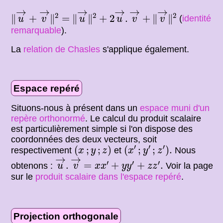
‖
u
→
+
v
→
‖
2
=
‖
u
→
‖
2
+
2
u
→
.
v
→
+
‖
v
→
‖
2
→
→
→
→
→
→
2
2
2
∥
+
∥
=
∥
∥
+
2
.
+
∥
∥
(
identité
u
v
u
u
v
v
remarquable
).
La
relation de Chasles
s'applique également.
Espace repéré
Situons-nous à présent dans un
espace muni d'un
repère orthonormé
. Le calcul du produit scalaire
est particulièrement simple si l'on dispose des
coordonnées des deux vecteurs, soit
(
x
;
y
;
z
)
(
x
′
;
y
′
;
z
′
)
.
′
′
′
(
;
;
)
(
;
;
)
.
respectivement
et
Nous
x
y
z
x
y
z
u
→
.
v
→
→
→
=
x
x
′
+
y
y
′
+
z
z
′
.
′
′
′
.
=
+
+
.
obtenons :
Voir la page
u
v
x
x
y
y
z
z
sur le
produit scalaire dans l'espace repéré
.
Projection orthogonale