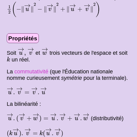
1
2
(
−
‖
u
→
‖
2
−
‖
v
→
‖
2
+
‖
u
→
+
v
→
‖
2
)
→
→
→
→
2
2
2
(
)
1
−
∥
∥
−
∥
∥
+
∥
+
∥
u
v
u
v
2
Propriétés
u
→
v
,
→
w
→
→
→
→
,
Soit
et
trois vecteurs de l'espace et soit
u
v
w
k
un réel.
k
La
commutativité
(que l'Éducation nationale
nomme curieusement
symétrie
pour la terminale).
u
→
.
v
→
=
v
→
.
u
→
→
→
→
→
.
=
.
u
v
v
u
La bilinéarité :
u
→
.
(
v
→
+
w
→
)
=
u
→
.
v
→
+
u
→
.
w
→
→
→
→
→
→
→
→
.
(
+
)
=
.
+
.
(distributivité)
u
v
w
u
v
u
w
(
k
u
→
)
.
v
→
=
k
(
u
→
.
v
→
)
→
→
→
→
(
)
.
=
(
.
)
k
u
v
k
u
v