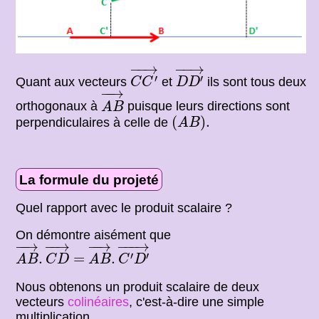
C
C
′
→
D
D
′
→
−
−
→
−
−
→
′
′
Quant aux vecteurs
et
ils sont tous deux
C
C
D
D
A
B
→
−
−
→
orthogonaux à
puisque leurs directions sont
A
B
(
A
B
)
.
(
)
.
perpendiculaires à celle de
A
B
La formule du projeté
Quel rapport avec le produit scalaire ?
On démontre aisément que
A
B
→
.
C
D
→
=
A
B
→
.
C
′
D
′
→
−
−
→
−
−
→
−
−
→
−
−−
→
′
′
.
=
.
A
B
C
D
A
B
C
D
Nous obtenons un produit scalaire de deux
vecteurs
colinéaires
, c'est-à-dire une simple
multiplication.