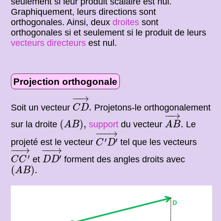
seulement si leur produit scalaire est nul.
Graphiquement, leurs directions sont
orthogonales. Ainsi, deux
droites
sont
orthogonales si et seulement si le produit de leurs
vecteurs directeurs
est nul.
Projection orthogonale
C
D
→
.
−
−
→
.
Soit un vecteur
Projetons-le orthogonalement
C
D
A
B
→
.
−
−
→
(
A
B
)
,
(
)
,
.
sur la droite
support
du vecteur
Le
A
B
A
B
C
′
D
′
→
−
−−
→
′
′
projeté est le vecteur
tel que les vecteurs
C
D
C
C
′
→
D
D
′
→
−
−
→
−
−
→
′
′
et
forment des angles droits avec
C
C
D
D
(
A
B
)
.
(
)
.
A
B