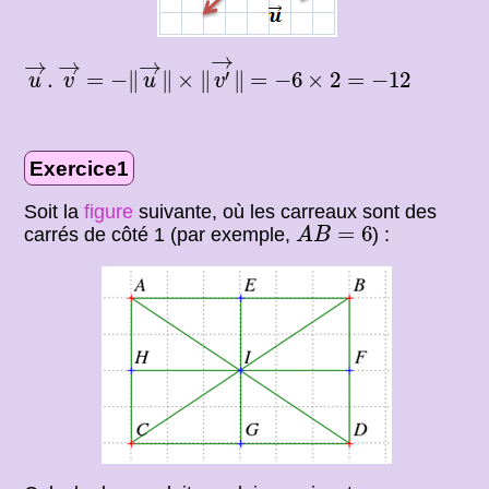
=
−
‖
u
→
‖
×
‖
v
′
→
‖
→
u
→
.
v
→
→
→
→
=
−
6
×
2
=
−
12
′
.
=
−
∥
∥
×
∥
∥
=
−
6
×
2
=
−
12
u
v
u
v
Exercice1
Soit la
figure
suivante, où les carreaux sont des
A
B
=
6
=
6
carrés de côté 1 (par exemple,
) :
A
B