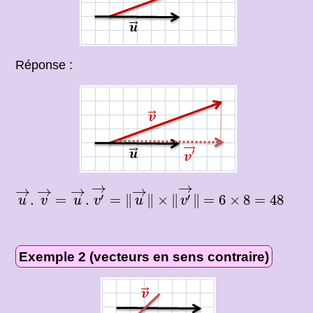
Réponse :
=
u
→
.
v
′
→
=
‖
u
→
‖
×
‖
v
′
→
‖
→
→
u
→
.
v
→
→
→
→
→
=
6
×
8
=
48
′
′
.
=
.
=
∥
∥
×
∥
∥
=
6
×
8
=
48
u
v
u
v
u
v
Exemple 2 (vecteurs en sens contraire)