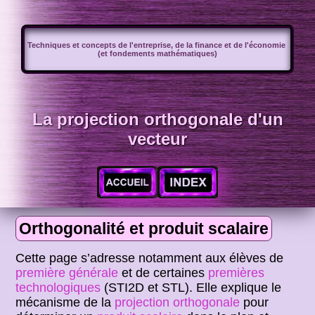
Techniques et concepts de l'entreprise, de la finance et de l'économie
(et fondements mathématiques)
La projection orthogonale d'un
vecteur
Orthogonalité et produit scalaire
Cette page s’adresse notamment aux élèves de
première générale
et de certaines
premières
technologiques
(STI2D et STL). Elle explique le
mécanisme de la
projection orthogonale
pour