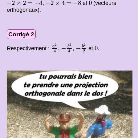
−
2
×
2
=
−
4
,
−
2
×
4
=
−
8
0
−
2
×
2
=
−
4
,
−
2
×
4
=
−
8
0
et
(vecteurs
orthogonaux).
Corrigé 2
−
b
2
4
,
a
2
4
,
−
b
2
2
0.
2
2
2
a
b
b
,
−
,
−
0.
Respectivement :
et
2
4
4