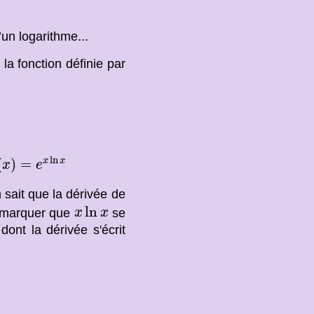
un logarithme...
la fonction définie par
x
)
=
e
x
ln
x
ln
(
)
=
x
x
x
e
sait que la dérivée de
x
ln
x
ln
remarquer que
se
x
x
dont la dérivée s'écrit