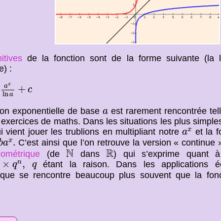
itives
de la fonction sont de la forme suivante (la 
e) :
x
ln
a
+
c
x
a
+
c
ln
a
a
ion exponentielle de base
est rarement rencontrée telle
a
 exercices de maths. Dans les situations les plus simples
a
x
x
 vient jouer les trublions en multipliant notre
et la f
a
x
.
.
x
C’est ainsi que l’on retrouve la version « continue
b
a
N
R
N
R
éométrique
(de
dans
) qui s’exprime quant à
×
q
n
,
q
×
,
n
étant la raison. Dans les applications é
q
q
ique se rencontre beaucoup plus souvent que la fonc