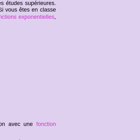
s études supérieures.
 Si vous êtes en classe
nctions exponentielles
,
tion avec une
fonction
a
x
=
e
x
ln
a