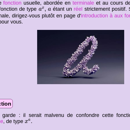
ne
fonction
usuelle, abordée en
terminale
et au cours de
a
x
,
a
,
x
 fonction de type
étant un
réel
strictement positif.
a
a
nale, dirigez-vous plutôt en page d'
introduction à aux fo
pour vous.
ction
 garde : il serait malvenu de confondre cette fonc
x
a
.
.
a
ce
, de type
x