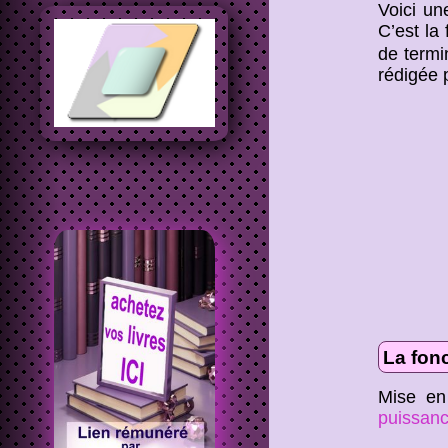
Voici u
C’est la
de termi
rédigée 
La fon
Mise en
puissan