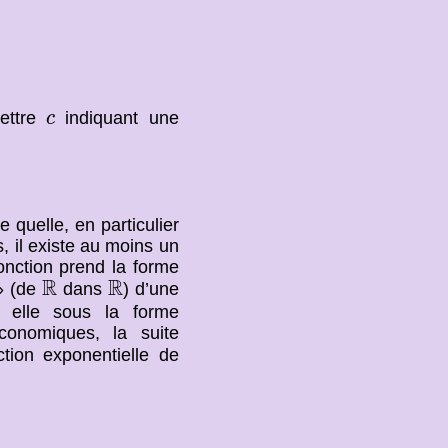
c
lettre
indiquant une
c
 quelle, en particulier
, il existe au moins un
onction prend la forme
R
R
R
R
 » (de
dans
) d’une
 elle sous la forme
conomiques, la suite
tion exponentielle de