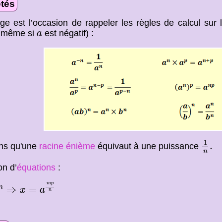
étés
ge est l’occasion de rappeler les règles de calcul sur
a
s même si
est négatif) :
a
1
n
.
1
.
ns qu'une
racine énième
équivaut à une puissance
n
on d’
équations
:
m
⇒
x
=
a
m
p
n
m
p
⇒
=
m
x
a
n