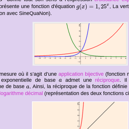
g
(
x
)
=
1
,
25
x
.
x
(
)
=
1
,
25
.
présente une fonction d'équation
La vert
g
x
tion avec SineQuaNon).
mesure où il s’agit d’une
application bijective
(fonction 
a
n exponentielle de base
admet une
réciproque
. Il
a
a
.
.
hme de base
Ainsi, la réciproque de la fonction défini
a
logarithme décimal
(représentation des deux fonctions c