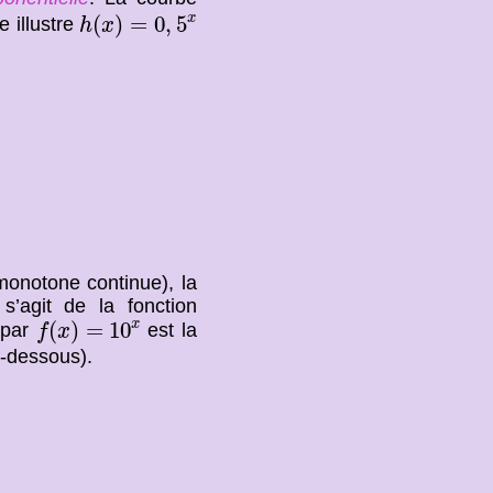
h
(
x
)
=
0
,
5
x
x
(
)
=
0
,
5
e illustre
h
x
monotone continue), la
 s’agit de la fonction
f
(
x
)
=
10
x
x
(
)
=
10
e par
est la
f
x
i-dessous).