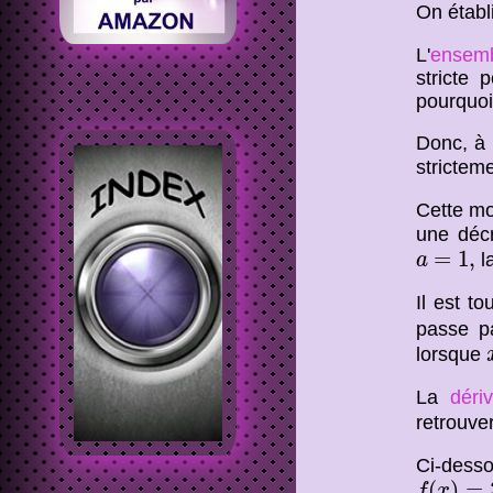
On établi
L'
ensemb
stricte 
pourquoi
Donc, à 
strictem
Cette mo
une déc
a
=
1
,
=
1
,
l
a
Il est t
passe p
lorsque
La
déri
retrouver
Ci-dess
f
(
x
)
=
3
x
(
)
=
f
x