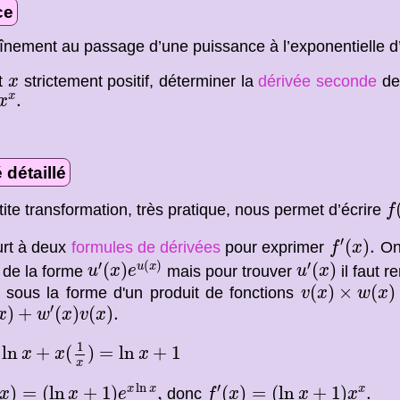
ce
înement au passage d’une puissance à l’exponentielle d’
x
ut
strictement positif, déterminer la
dérivée seconde
de 
x
.
.
x
x
 détaillé
f
(
tite transformation, très pratique, nous permet d’écrire
f
f
′
(
x
)
.
′
(
)
.
urt à deux
formules de dérivées
pour exprimer
On 
f
x
u
′
(
x
)
e
u
(
x
)
u
′
(
x
)
′
(
)
′
(
)
(
)
u
x
 de la forme
mais pour trouver
il faut 
u
x
e
u
x
v
(
x
)
×
w
(
x
)
(
)
×
(
)
 sous la forme d'un produit de fonctions
v
x
w
x
x
)
+
w
′
(
x
)
v
(
x
)
.
′
)
+
(
)
(
)
.
x
w
x
v
x
x
+
x
(
1
x
)
=
ln
x
+
1
1
ln
+
(
)
=
ln
+
1
x
x
x
x
x
)
=
(
ln
x
+
1
)
e
x
ln
x
,
f
′
(
x
)
=
(
ln
x
+
1
)
x
x
.
ln
′
)
=
(
ln
+
1
)
,
(
)
=
(
ln
+
1
)
.
x
x
x
donc
x
x
e
f
x
x
x