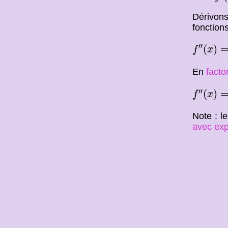
Dérivon
fonctions
f
″
(
x
)
=
1
′′
(
)
f
x
En
facto
f
″
(
x
)
=
x
′′
(
)
f
x
Note : l
avec exp