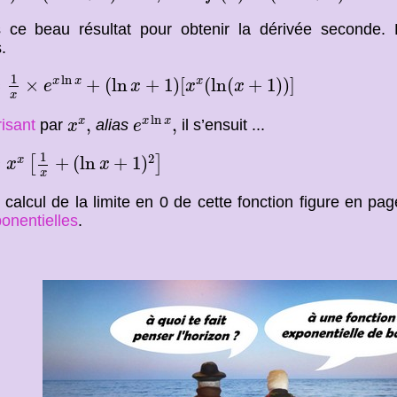
s ce beau résultat pour obtenir la dérivée seconde.
.
x
×
e
x
ln
x
+
(
ln
x
+
1
)
[
x
x
(
ln
(
x
+
1
)
)
]
1
ln
=
×
+
(
ln
+
1
)
[
(
ln
(
+
1
)
)
]
x
x
x
e
x
x
x
x
e
x
ln
x
,
x
x
,
ln
,
,
x
x
x
risant
par
alias
il s’ensuit ...
x
e
x
[
1
x
+
(
ln
x
+
1
)
2
]
1
2
=
+
(
ln
+
1
)
x
[
]
x
x
x
e calcul de la limite en 0 de cette fonction figure en pa
onentielles
.