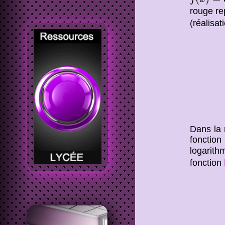
rouge re
(réalisa
Dans la 
fonctio
logarit
fonction