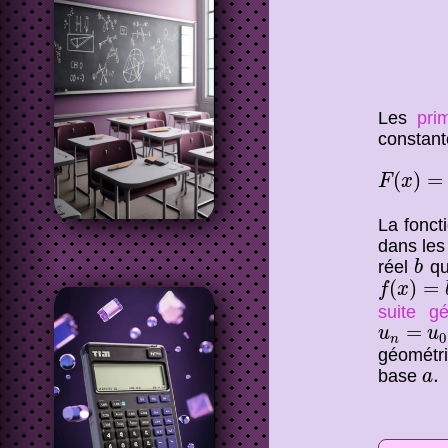
Les
prim
constant
F
(
x
)
=
a
(
)
=
F
x
La fonct
dans les
b
réel
qui
b
f
(
x
)
=
b
a
(
)
=
f
x
suite g
u
n
=
u
0
=
u
u
0
n
géométr
a
.
.
base
a