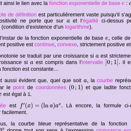
e
t ainsi le lien avec la
fonction exponentielle de base
:
e
le de définition
est particulièrement vaste puisqu’il s’a
a
positivité ne porte que sur
et l’
égalité
ci-dessus p
a
 (condition d’existence d’un
logarithme
).
e
,
,
l’instar de la fonction exponentielle de base
celle de
e
ent positive est
continue
,
convexe
, strictement positive 
a
notonie se traduit par une croissance si
est stricteme
a
]
0
;
1
[
.
a
]
0
;
1
[
.
roissance si
est compris dans l’
intervalle
Il e
a
a fonction est constante…
a
,
,
out aussi évident que, quel que soit
la
courbe
représe
a
(
0
;
1
)
(
0
;
1
)
ar le
point
de
coordonnées
et que ladite fonc
x
est égal à 1.
x
f
′
(
x
)
=
(
ln
a
)
a
x
.
′
(
)
=
(
ln
)
.
x
vée
est
Là encore, la formule ci
f
x
a
a
 facilement.
ous, la courbe bleue représentative de la fonction
x
3
donne tout son sens à l’expression
croissance exp