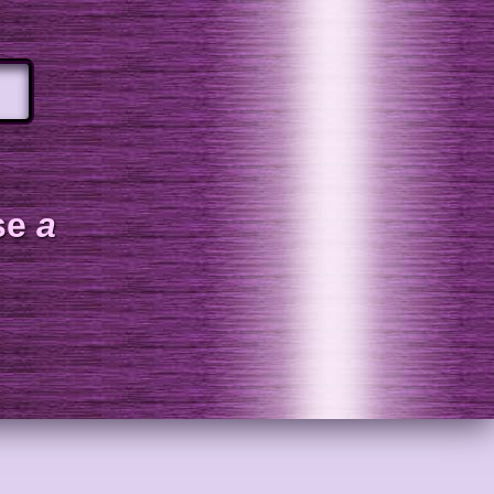
ase
a