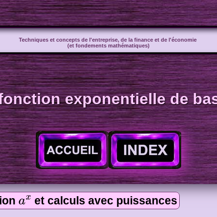
Techniques et concepts de l'entreprise, de la finance et de l'économie
(et fondements mathématiques)
fonction exponentielle de b
a
x
x
ion
et calculs avec puissances
a