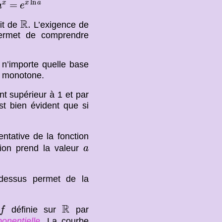
ln
=
x
x
a
a
e
R
.
R
.
git de
L’exigence de
ermet de comprendre
 n’importe quelle base
et monotone.
nt supérieur à 1 et par
st bien évident que si
ntative de la fonction
a
tion prend la valeur
a
-dessus permet de la
f
R
R
définie sur
par
f
onentielle
. La courbe