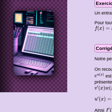
Exerci
Un entra
Pour to
f
(
x
)
=
x
x
(
)
=
f
x
Corrigé
Notre pe
On reco
e
u
(
x
)
(
)
u
x
est
e
présente
v
′
(
x
)
w
(
′
(
)
(
v
x
w
u
′
(
x
)
=
ln
′
(
)
=
u
x
f
′
(
′
(
Ainsi
f