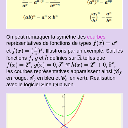
On peut remarquer la symétrie des
courbes
f
(
x
)
=
a
x
(
)
=
x
représentatives de fonctions de types
f
x
a
f
(
x
)
=
(
1
a
)
x
1
(
)
=
(
)
x
et
. Illustrons par un exemple. Soit les
f
x
a
f
,
h
R
g
R
,
fonctions
et
définies sur
telles que
f
g
h
f
(
x
)
=
2
x
,
g
(
x
)
=
0
,
5
x
h
(
x
)
=
2
x
+
0
,
5
x
,
x
x
x
x
(
)
=
2
,
(
)
=
0
,
5
(
)
=
2
+
0
,
5
,
et
f
x
g
x
h
x
C
f
les courbes représentatives apparaissent ainsi (
C
f
C
g
C
h
en rouge,
en bleu et
en vert). Réalisation
C
C
g
h
avec le logiciel Sine Qua Non.