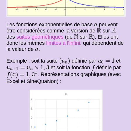
a
Les fonctions exponentielles de base
peuvent
a
R
R
R
R
être considérées comme la version de
sur
N
R
N
R
des
suites géométriques
(de
sur
). Elles ont
donc les mêmes
limites à l’infini
, qui dépendent de
a
.
.
la valeur de
a
(
u
n
)
u
0
=
1
(
)
=
1
Exemple : soit la suite
définie par
et
u
u
0
n
f
u
n
+
1
=
u
n
×
1
,
3
=
×
1
,
3
et soit la fonction
définie par
u
u
f
+
1
n
n
f
(
x
)
=
1
,
3
x
.
x
(
)
=
1
,
3
.
Représentations graphiques (avec
f
x
Excel et SineQuaNon) :