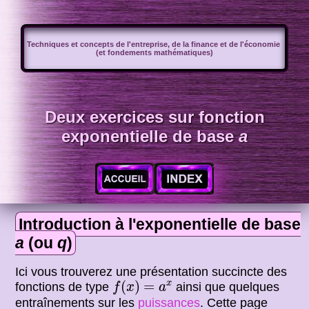
Techniques et concepts de l'entreprise, de la finance et de l'économie
(et fondements mathématiques)
Deux exercices sur fonction
exponentielle de base
a
Introduction à l'exponentielle de base
a
(ou
q
)
Ici vous trouverez une présentation succincte des
f
(
x
)
=
a
x
(
)
=
x
fonctions de type
ainsi que quelques
f
x
a
entraînements sur les
puissances
. Cette page