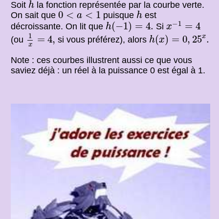
h
Soit
la fonction représentée par la courbe verte.
h
h
0
<
a
<
1
0
<
<
1
On sait que
puisque
est
a
h
x
−
1
=
4
h
(
−
1
)
=
4.
−
1
(
−
1
)
=
4.
=
4
décroissante. On lit que
Si
h
x
1
x
=
4
,
h
(
x
)
=
0
,
25
x
.
1
x
=
4
,
(
)
=
0
,
25
.
(ou
si vous préférez), alors
h
x
x
Note : ces courbes illustrent aussi ce que vous
saviez déjà : un réel à la puissance 0 est égal à 1.