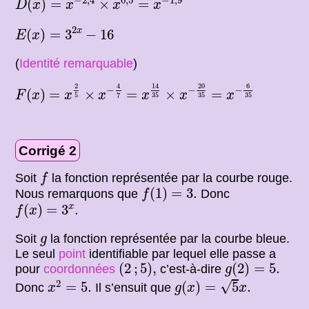
−
2
,
4
0
,
5
−
1
,
9
(
)
=
×
=
D
x
x
x
x
E
(
x
)
=
3
2
x
−
16
2
x
(
)
=
3
−
16
E
x
(
Identité remarquable
)
F
(
x
)
=
x
2
5
×
x
−
4
7
=
x
14
35
×
x
−
20
=
35
x
−
6
35
4
20
6
14
2
−
−
−
(
)
=
×
=
×
=
F
x
x
x
x
x
x
7
5
35
35
35
Corrigé 2
f
Soit
la fonction représentée par la courbe rouge.
f
f
(
1
)
=
3.
(
1
)
=
3.
Nous remarquons que
Donc
f
f
(
x
)
=
3
x
.
x
(
)
=
3
.
f
x
g
Soit
la fonction représentée par la courbe bleue.
g
Le seul
point
identifiable par lequel elle passe a
(
2
;
5
)
,
g
(
2
)
=
5.
(
2
;
5
)
,
(
2
)
=
5.
pour
coordonnées
c’est-à-dire
g
g
(
x
)
=
5
x
.
x
2
=
5.
2
√
=
5.
(
)
=
5
.
Donc
Il s’ensuit que
x
g
x
x