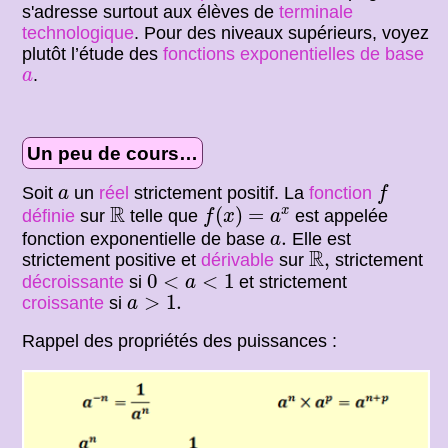
s'adresse surtout aux élèves de
terminale
technologique
. Pour des niveaux supérieurs, voyez
plutôt l’étude des
fonctions exponentielles de base
a
.
a
Un peu de cours…
f
a
Soit
un
réel
strictement positif. La
fonction
a
f
f
(
x
)
=
a
x
R
R
(
)
=
x
définie
sur
telle que
est appelée
f
x
a
a
.
.
fonction exponentielle de base
Elle est
a
R
,
R
,
strictement positive et
dérivable
sur
strictement
0
<
a
<
1
0
<
<
1
décroissante
si
et strictement
a
a
>
1.
>
1.
croissante
si
a
Rappel des propriétés des puissances :