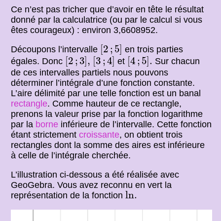
Ce n’est pas tricher que d’avoir en tête le résultat
donné par la calculatrice (ou par le calcul si vous
êtes courageux) : environ 3,6608952.
[
2
;
5
]
[
2
;
5
]
Découpons l’intervalle
en trois parties
[
2
;
3
]
,
[
3
;
4
]
[
4
;
5
]
.
[
2
;
3
]
,
[
3
;
4
]
[
4
;
5
]
.
égales. Donc
et
Sur chacun
de ces intervalles partiels nous pouvons
déterminer l’intégrale d’une fonction constante.
L’aire délimité par une telle fonction est un banal
rectangle
. Comme hauteur de ce rectangle,
prenons la valeur prise par la fonction logarithme
par la
borne
inférieure de l’intervalle. Cette fonction
étant strictement
croissante
, on obtient trois
rectangles dont la somme des aires est inférieure
à celle de l’intégrale cherchée.
L’illustration ci-dessous a été réalisée avec
GeoGebra. Vous avez reconnu en vert la
ln
.
ln
.
représentation de la fonction