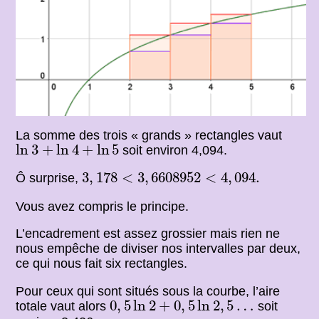
La somme des trois « grands » rectangles vaut
ln
3
+
ln
4
+
ln
5
ln
3
+
ln
4
+
ln
5
soit environ 4,094.
3
,
178
<
3
,
6608952
<
4
,
094.
3
,
178
<
3
,
6608952
<
4
,
094.
Ô surprise,
Vous avez compris le principe.
L’encadrement est assez grossier mais rien ne
nous empêche de diviser nos intervalles par deux,
ce qui nous fait six rectangles.
Pour ceux qui sont situés sous la courbe, l’aire
0
,
5
ln
2
+
0
,
5
ln
2
,
5
…
0
,
5
ln
2
+
0
,
5
ln
2
,
5
…
totale vaut alors
soit