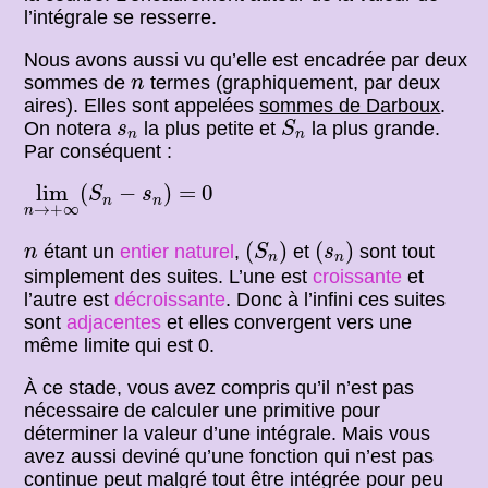
l’intégrale se resserre.
Nous avons aussi vu qu’elle est encadrée par deux
n
sommes de
termes (graphiquement, par deux
n
aires). Elles sont appelées
sommes de Darboux
.
S
n
s
n
On notera
la plus petite et
la plus grande.
s
S
n
n
Par conséquent :
lim
n
→
+
∞
(
S
n
−
s
n
)
=
0
lim
(
−
)
=
0
S
s
n
n
→
+
∞
n
(
S
n
)
(
s
n
)
n
(
)
(
)
étant un
entier naturel
,
et
sont tout
n
S
s
n
n
simplement des suites. L’une est
croissante
et
l’autre est
décroissante
. Donc à l’infini ces suites
sont
adjacentes
et elles convergent vers une
même limite qui est 0.
À ce stade, vous avez compris qu’il n’est pas
nécessaire de calculer une primitive pour
déterminer la valeur d’une intégrale. Mais vous
avez aussi deviné qu’une fonction qui n’est pas
continue peut malgré tout être intégrée pour peu