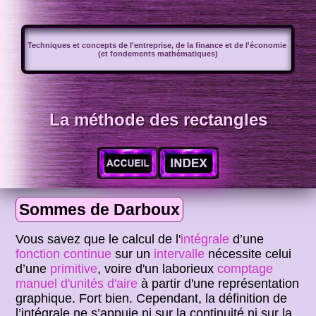
Techniques et concepts de l'entreprise, de la finance et de l'économie
(et fondements mathématiques)
La méthode des rectangles
Sommes de Darboux
Vous savez que le calcul de l'
intégrale
d’une
fonction
continue
sur un
intervalle
nécessite celui
d’une
primitive
, voire d'un laborieux
comptage
manuel d'unités d'aire
à partir d'une représentation
graphique. Fort bien. Cependant, la définition de
l’intégrale ne s’appuie ni sur la continuité ni sur la