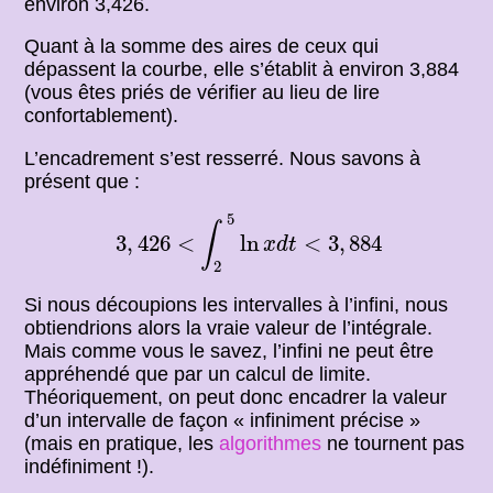
environ 3,426.
Quant à la somme des aires de ceux qui
dépassent la courbe, elle s’établit à environ 3,884
(vous êtes priés de vérifier au lieu de lire
confortablement).
L’encadrement s’est resserré. Nous savons à
présent que :
3
,
426
<
∫
2
5
ln
x
d
t
<
3
,
884
5
∫
3
,
426
<
ln
<
3
,
884
x
d
t
2
Si nous découpions les intervalles à l’infini, nous
obtiendrions alors la vraie valeur de l’intégrale.
Mais comme vous le savez, l’infini ne peut être
appréhendé que par un calcul de limite.
Théoriquement, on peut donc encadrer la valeur
d’un intervalle de façon « infiniment précise »
(mais en pratique, les
algorithmes
ne tournent pas
indéfiniment !).