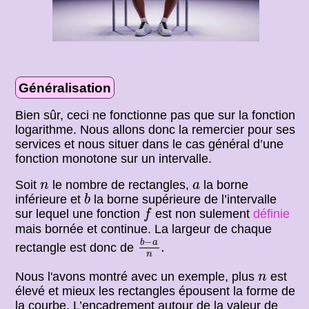
Généralisation
Bien sûr, ceci ne fonctionne pas que sur la fonction
logarithme. Nous allons donc la remercier pour ses
services et nous situer dans le cas général d’une
fonction monotone sur un intervalle.
n
a
Soit
le nombre de rectangles,
la borne
n
a
b
inférieure et
la borne supérieure de l’intervalle
b
f
sur lequel une fonction
est non sulement
définie
f
mais bornée et continue. La largeur de chaque
b
−
a
n
.
−
b
a
.
rectangle est donc de
n
n
Nous l'avons montré avec un exemple, plus
est
n
élevé et mieux les rectangles épousent la forme de
la courbe. L’encadrement autour de la valeur de