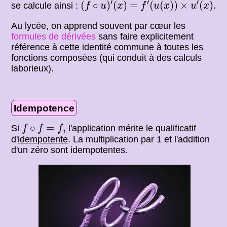
(
f
∘
u
)
′
(
x
)
f
′
(
u
(
x
)
)
×
u
′
(
x
)
.
′
′
′
=
(
∘
)
(
)
=
(
(
)
)
×
(
)
.
se calcule ainsi :
f
u
x
f
u
x
u
x
Au lycée, on apprend souvent par cœur les
formules de dérivées
sans faire explicitement
référence à cette identité commune à toutes les
fonctions composées (qui conduit à des calculs
laborieux).
Idempotence
f
∘
f
=
f
,
∘
=
,
Si
l'application mérite le qualificatif
f
f
f
d'
idempotente
. La multiplication par 1 et l'addition
d'un zéro sont idempotentes.