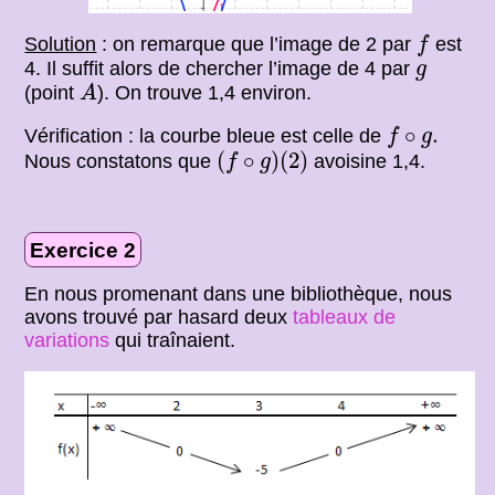
f
Solution
: on remarque que l’image de 2 par
est
f
g
4. Il suffit alors de chercher l’image de 4 par
g
A
(point
). On trouve 1,4 environ.
A
f
∘
g
.
∘
.
Vérification : la courbe bleue est celle de
f
g
(
f
∘
g
)
(
2
)
(
∘
)
(
2
)
Nous constatons que
avoisine 1,4.
f
g
Exercice 2
En nous promenant dans une bibliothèque, nous
avons trouvé par hasard deux
tableaux de
variations
qui traînaient.