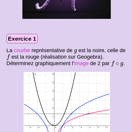
Exercice 1
g
La
courbe
représentative de
est la noire, celle de
g
f
est la rouge (réalisation sur Geogebra).
f
f
∘
g
.
∘
.
Déterminez graphiquement l’
image
de 2 par
f
g