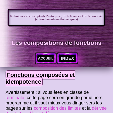
Techniques et concepts de l'entreprise, de la finance et de l'économie
(et fondements mathématiques)
Les compositions de fonctions
Fonctions composées et
idempotence
Avertissement : si vous êtes en classe de
terminale
, cette page sera en grande partie hors
programme et il vaut mieux vous diriger vers les
pages sur les
composition des limites
et la
dérivée
g
(
x
)
=
f
(
a
x
+
b
)