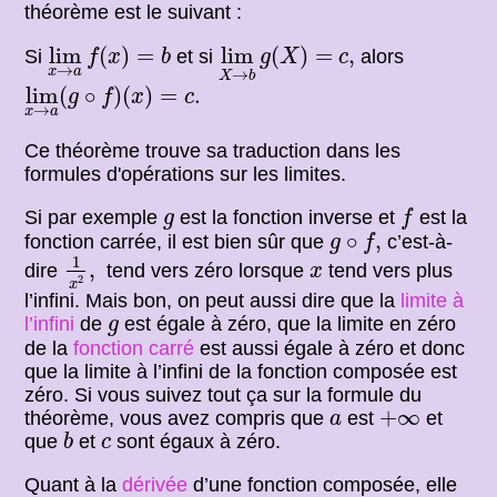
théorème est le suivant :
lim
x
→
a
f
(
x
)
=
b
lim
X
→
b
g
(
X
)
=
c
,
lim
(
)
=
lim
(
)
=
,
Si
et si
alors
f
x
b
g
X
c
→
x
a
→
X
b
lim
x
→
a
(
g
∘
f
)
(
x
)
=
c
.
lim
(
∘
)
(
)
=
.
g
f
x
c
→
x
a
Ce théorème trouve sa traduction dans les
formules d'opérations sur les limites.
f
g
Si par exemple
est la fonction inverse et
est la
g
f
g
∘
f
,
∘
,
fonction carrée, il est bien sûr que
c’est-à-
g
f
1
x
2
,
1
x
,
dire
tend vers zéro lorsque
tend vers plus
x
2
x
l’infini. Mais bon, on peut aussi dire que la
limite à
g
l’infini
de
est égale à zéro, que la limite en zéro
g
de la
fonction carré
est aussi égale à zéro et donc
que la limite à l’infini de la fonction composée est
zéro. Si vous suivez tout ça sur la formule du
+
∞
a
+
∞
théorème, vous avez compris que
est
et
a
b
c
que
et
sont égaux à zéro.
b
c
Quant à la
dérivée
d’une fonction composée, elle