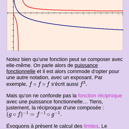
Notez bien qu’une fonction peut se composer avec
elle-même. On parle alors de
puissance
fonctionnelle
et il est alors commode d’opter pour
une autre notation, avec un exposant. Par
f
3
.
f
∘
f
∘
f
3
∘
∘
.
exemple,
s’écrit aussi
f
f
f
f
Mais qu’on ne confonde pas la
fonction réciproque
avec une puissance fonctionnelle… Tiens,
justement, la réciproque d’une composée :
(
g
∘
f
)
−
1
=
f
−
1
∘
g
−
1
.
−
1
−
1
−
1
(
∘
)
=
∘
.
g
f
f
g
Évoquons à présent le calcul des
limites
. Le