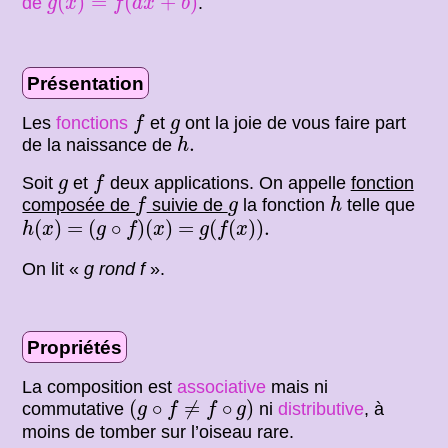
(
)
=
(
+
)
de
.
g
x
f
a
x
b
Présentation
f
g
Les
fonctions
et
ont la joie de vous faire part
f
g
h
.
.
de la naissance de
h
f
g
Soit
et
deux applications. On appelle
fonction
g
f
f
h
g
composée de
suivie de
la fonction
telle que
f
g
h
h
(
x
)
(
g
∘
f
)
(
x
)
g
(
f
(
x
)
)
.
=
=
(
)
=
(
∘
)
(
)
=
(
(
)
)
.
h
x
g
f
x
g
f
x
On lit «
g rond f
».
Propriétés
La composition est
associative
mais ni
(
g
∘
f
≠
f
∘
g
)
(
∘
≠
∘
)
commutative
ni
distributive
, à
g
f
f
g
moins de tomber sur l’oiseau rare.