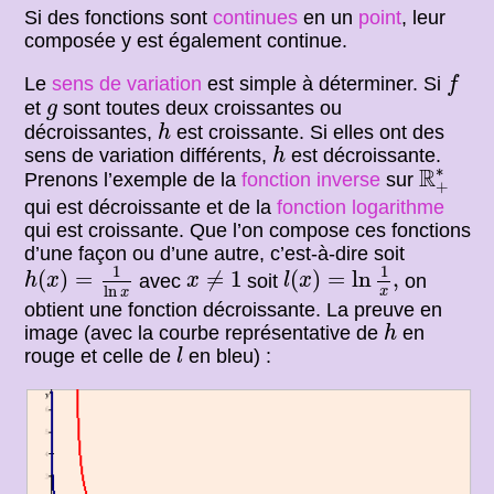
Si des fonctions sont
continues
en un
point
, leur
composée y est également continue.
f
Le
sens de variation
est simple à déterminer. Si
f
g
et
sont toutes deux croissantes ou
g
h
décroissantes,
est croissante. Si elles ont des
h
h
sens de variation différents,
est décroissante.
h
R
+
∗
∗
R
Prenons l’exemple de la
fonction inverse
sur
+
qui est décroissante et de la
fonction logarithme
qui est croissante. Que l’on compose ces fonctions
d’une façon ou d’une autre, c’est-à-dire soit
l
(
x
)
=
ln
1
x
,
h
(
x
)
=
1
ln
x
x
≠
1
1
1
(
)
=
≠
1
(
)
=
ln
,
avec
soit
on
h
x
x
l
x
ln
x
x
obtient une fonction décroissante. La preuve en
h
image (avec la courbe représentative de
en
h
l
rouge et celle de
en bleu) :
l