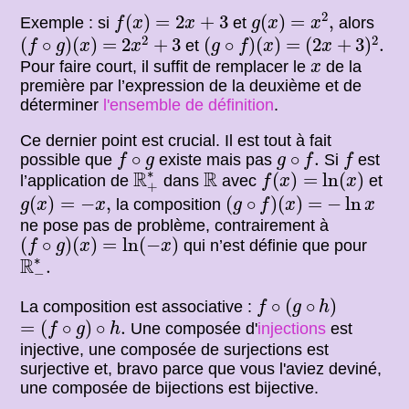
g
(
x
)
=
x
2
,
f
(
x
)
=
2
x
+
3
2
(
)
=
2
+
3
(
)
=
,
Exemple : si
et
alors
f
x
x
g
x
x
2
x
2
+
3
(
2
x
+
3
)
2
.
(
f
∘
g
)
(
x
)
(
g
∘
f
)
(
x
)
2
2
=
=
(
∘
)
(
)
=
2
+
3
(
∘
)
(
)
=
(
2
+
3
)
.
et
f
g
x
x
g
f
x
x
x
Pour faire court, il suffit de remplacer le
de la
x
première par l’expression de la deuxième et de
déterminer
l'ensemble de définition
.
Ce dernier point est crucial. Il est tout à fait
f
∘
g
g
∘
f
.
f
∘
∘
.
possible que
existe mais pas
Si
est
f
g
g
f
f
R
+
∗
f
(
x
)
=
ln
(
x
)
R
∗
R
R
(
)
=
ln
(
)
l’application de
dans
avec
et
f
x
x
+
g
(
x
)
=
−
x
,
(
g
∘
f
)
(
x
)
=
−
ln
x
(
)
=
−
,
(
∘
)
(
)
=
−
ln
la composition
g
x
x
g
f
x
x
ne pose pas de problème, contrairement à
(
f
∘
g
)
(
x
)
=
ln
(
−
x
)
(
∘
)
(
)
=
ln
(
−
)
qui n’est définie que pour
f
g
x
x
R
−
∗
.
∗
R
.
−
f
∘
(
g
∘
h
)
∘
(
∘
)
La composition est associative :
f
g
h
=
(
f
∘
g
)
∘
h
.
=
(
∘
)
∘
.
Une composée d'
injections
est
f
g
h
injective, une composée de surjections est
surjective et, bravo parce que vous l'aviez deviné,
une composée de bijections est bijective.