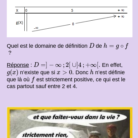
D
h
=
g
∘
f
=
∘
Quel est le domaine de définition
de
D
h
g
f
?
D
=
]
−
∞
;
2
[
∪
]
4
;
+
∞
[
.
=
]
−
∞
;
2
[
∪
]
4
;
+
∞
[
.
Réponse
:
En effet,
D
g
(
x
)
h
x
>
0.
(
)
>
0.
n’existe que si
Donc
n’est définie
g
x
x
h
f
que là où
est strictement positive, ce qui est le
f
cas partout sauf entre 2 et 4.