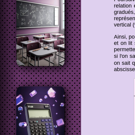
relation
gradués,
représen
vertical 
Ainsi, p
et on li
permette
si l'on 
on sait 
absciss