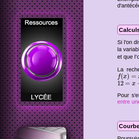
d'antécé
Calcul
Si l'on 
la varia
et que l
La rech
f
(
x
)
=
x
+
(
)
=
f
x
12
=
x
+
12
=
x
Pour s'e
entre un
Courb
Poursuiv