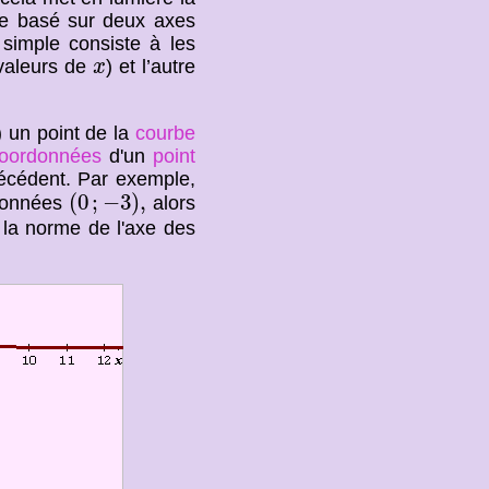
ire basé sur deux axes
 simple consiste à les
x
(valeurs de
) et l’autre
x
 un point de la
courbe
oordonnées
d'un
point
técédent. Par exemple,
(
0
;
−
3
)
,
(
0
;
−
3
)
,
rdonnées
alors
. la norme de l'axe des