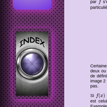
par
s’
f
particuli
Certaine
deux ou 
de défin
image 2 
pas.
f
(
x
)
=
(
)
Si
f
x
est cel
Exemple 