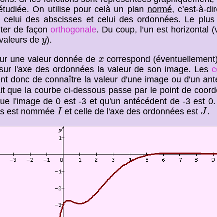
 étudiée. On utilise pour celà un plan
normé
, c’est-à-d
 celui des abscisses et celui des ordonnées. Le plus
ter de façon
orthogonale
. Du coup, l’un est horizontal 
y
(valeurs de
).
y
x
our une valeur donnée de
correspond (éventuellement)
x
t sur l'axe des ordonnées la valeur de son image. Les
c
nt donc de connaître la valeur d'une image ou d'un an
sait que la courbe ci-dessous passe par le point de coo
que l'image de 0 est -3 et qu'un antécédent de -3 est 0
I
J
es est nommée
et celle de l'axe des ordonnées est
.
I
J