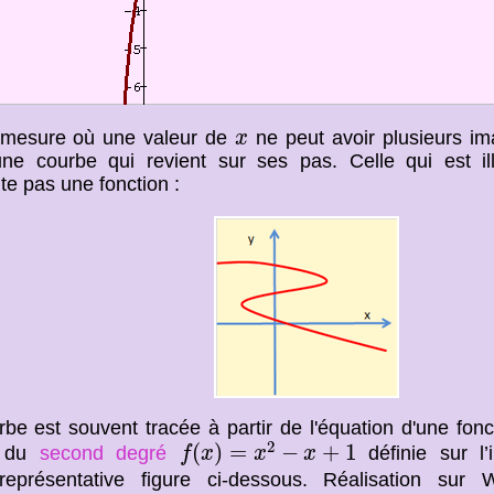
x
 mesure où une valeur de
ne peut avoir plusieurs ima
x
une courbe qui revient sur ses pas. Celle qui est il
te pas une fonction :
be est souvent tracée à partir de l'équation d'une fonc
f
(
x
)
=
x
2
−
x
+
1
2
(
)
=
−
+
1
n du
second degré
définie sur l’
f
x
x
x
représentative figure ci-dessous. Réalisation sur