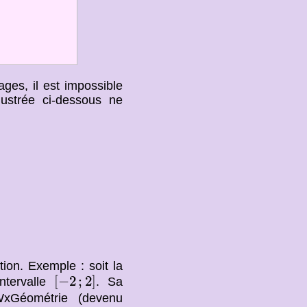
ges, il est impossible
lustrée ci-dessous ne
tion. Exemple : soit la
[
−
2
;
2
]
[
−
2
;
2
]
intervalle
. Sa
 WxGéométrie (devenu