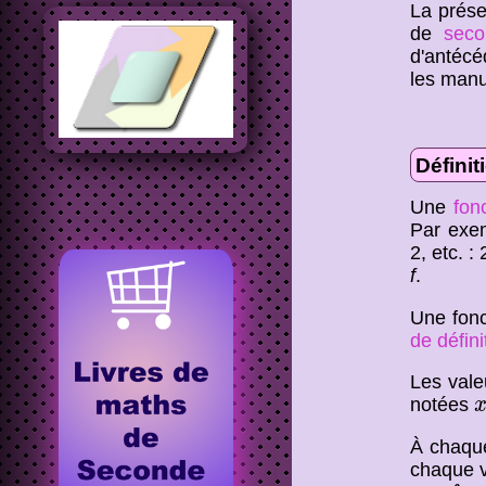
La prése
de
sec
d'antécé
les manu
Définit
Une
fon
Par exem
2, etc. :
f
.
Une fonc
de défini
Les vale
x
notées
À chaque
chaque 
f