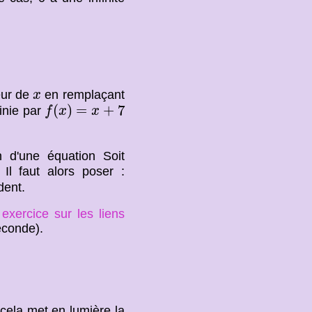
x
eur de
en remplaçant
x
f
(
x
)
=
x
+
7
(
)
=
+
7
inie par
f
x
x
 d'une équation Soit
l faut alors poser :
dent.
e
exercice sur les liens
econde).
cela met en lumière la