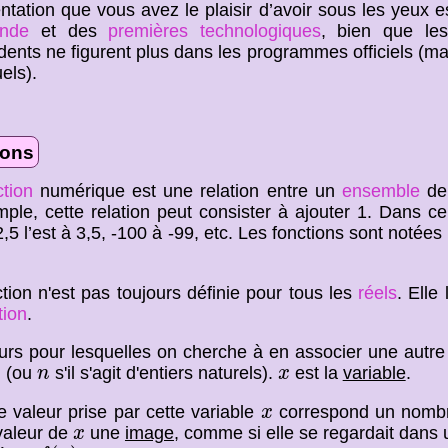
ntation que vous avez le plaisir d’avoir sous les yeux 
onde
et des
premières technologiques
, bien que les
dents ne figurent plus dans les programmes officiels (ma
els).
ions
ction
numérique est une relation entre un
ensemble
de 
ple, cette relation peut consister à ajouter 1. Dans ce
 2,5 l’est à 3,5, -100 à -99, etc. Les fonctions sont notées
tion n'est pas toujours définie pour tous les
réels
. Elle 
tion
.
urs pour lesquelles on cherche à en associer une autre
n
x
(ou
s'il s'agit d'entiers naturels).
est la
variable
.
x
n
x
x
 valeur prise par cette variable
correspond un nombr
x
x
valeur de
une
image
, comme si elle se regardait dans 
x
f
(
x
)