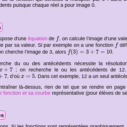
dents puisque chaque réel a pour image 0.
s
f
dispose d'une
équation
de
, on calcule l’image d’une val
f
f
ble par sa valeur. Si par exemple on a une fonction
déf
f
f
(
3
)
=
3
+
7
=
10
(
3
)
=
3
+
7
=
10
’on cherche l’image de 3, alors
.
f
erche du ou des antécédents nécessite la résolution
7
+
7
; on recherche le ou les antécédents de 12. I
x
7
x
=
5
+
7
=
5
, d’où
. Dans cet exemple, 12 a un seul antécé
x
ntraîner là-dessus, rien de tel que se rendre en pag
e fonction et sa courbe
représentative (pour élèves de s
es
ons. Si les fonctions sont représentées graphiquement, 