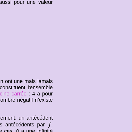
ussi pour une valeur
en ont une mais jamais
constituent l'ensemble
acine carrée
: 4 a pour
ombre négatif n’existe
uement, un antécédent
f
rs antécédents par
.
f
e cas, 0 a une infinité