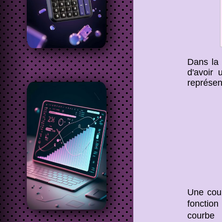
Dans la
d'avoir 
représen
Une cour
fonctio
courbe 