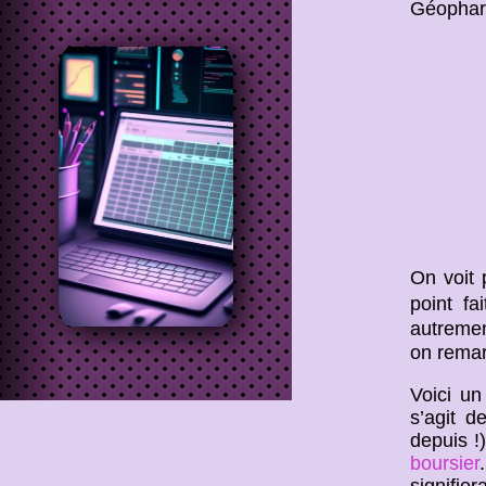
Géophar
On voit 
point fa
autremen
on remar
Voici un
s’agit d
depuis !
boursier
signifie