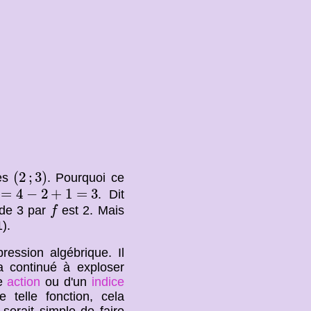
(
2
;
3
)
(
2
;
3
)
ées
. Pourquoi ce
=
4
−
2
+
1
=
3
=
4
−
2
+
1
=
3
. Dit
f
 de 3 par
est 2. Mais
f
).
ression algébrique. Il
 a continué à exploser
ne
action
ou d'un
indice
 telle fonction, cela
 serait simple de faire