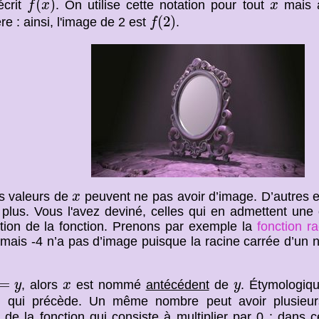
x
(
)
écrit
. On utilise cette notation pour tout
mais a
f
x
x
f
(
2
)
(
2
)
ère : ainsi, l'image de 2 est
.
f
x
s valeurs de
peuvent ne pas avoir d’image. D’autres 
x
plus. Vous l'avez deviné, celles qui en admettent une 
ition de la fonction. Prenons par exemple la
fonction r
mais -4 n’a pas d’image puisque la racine carrée d’un n
y
x
y
=
, alors
est nommé
antécédent
de
. Étymologiq
y
x
y
ui qui précède. Un même nombre peut avoir plusieu
de la fonction qui consiste à multiplier par 0 : dans c