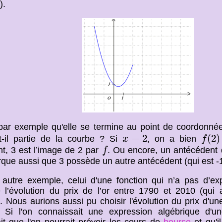
).
par exemple qu'elle se termine au point de coordonn
f
(
2
)
x
=
2
=
2
(
2
)
it-il partie de la courbe ? Si
, on a bien
x
f
f
t, 3 est l’image de 2 par
. Ou encore, un antécédent
f
que aussi que 3 possède un autre antécédent (qui est -1
 autre exemple, celui d'une fonction qui n’a pas d’exp
e l’évolution du prix de l’or entre 1790 et 2010 (qui
). Nous aurions aussi pu choisir l'évolution du prix d'u
. Si l'on connaissait une expression algébrique d'une
rait que l'on pourrait prévoir les cours de
bourse
et qu'il