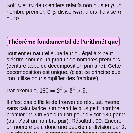
n
m
p
Soit
et
deux entiers relatifs non nuls et
un
n
m
p
p
n
m
,
n
,
nombre premier. Si
divise
alors il divise
p
n
m
n
m
.
.
ou
m
Théorème fondamental de l’arithmétique
Tout entier naturel supérieur ou égal à 2 peut
s’écrire comme un produit de nombres premiers
(écriture appelée
décomposition primaire
). Cette
décomposition est unique, (c’est ce principe que
l’on utilise pour simplifier des fractions).
180
=
2
2
×
3
2
×
5.
2
2
180
=
2
×
3
×
5.
Par exemple,
Il n’est pas difficile de trouver ce résultat, même
sans calculatrice. On prend le plus petit nombre
premier : 2. On voit que l’on peut diviser 180 par 2
(oui, c’est un nombre pair). Résultat : 90. Encore
un nombre pair, donc une deuxième division par 2.