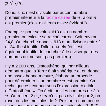
p
⩽
n
.
⩽
.
√
p
n
n
Donc, si
n’est divisible par aucun nombre
n
n
,
n
,
premier inférieur à la
racine carrée
de
alors
n
n
est premier (c’est d’ailleurs assez évident !).
Exemple : pour savoir si 613 est un nombre
premier, on calcule sa raciné carrée. Soit environ
24,8. On cherche donc si 613 a un diviseur entre 2
et 24. Il est inutile d’aller au-delà (et il est
également inutile de chercher à le diviser par des
nombres qui ne sont pas premiers).
Il y a 2 200 ans, Ératosthène, qui par ailleurs
démontra que la Terre était sphérique et en donna
une assez bonne mesure, élabora un procédé
n
pour déterminer si un nombre
est premier. Sa
n
technique est connue sous l’expression « crible
d’Ératosthène ». On écrit tous les nombres de 2 à
n
.
n
.
On retient 2 et, si
n’est pas divisible par 2, on
n
n
raye tous les multiples de 2. Puis on recommence
avec tous les nombres premiers suivants : 3, 5, 7,