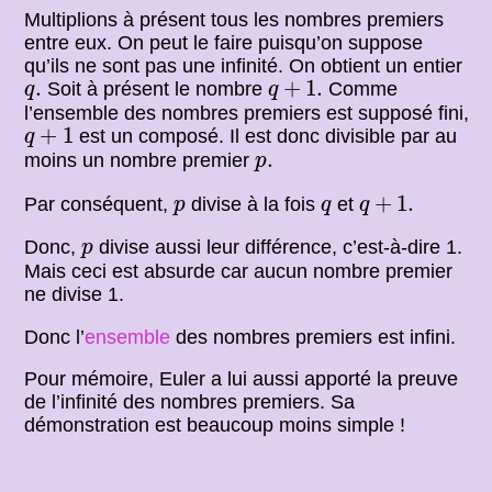
Multiplions à présent tous les nombres premiers
entre eux. On peut le faire puisqu’on suppose
qu’ils ne sont pas une infinité. On obtient un entier
q
+
1.
q
.
.
+
1.
Soit à présent le nombre
Comme
q
q
l’ensemble des nombres premiers est supposé fini,
q
+
1
+
1
est un composé. Il est donc divisible par au
q
p
.
.
moins un nombre premier
p
q
+
1.
p
q
+
1.
Par conséquent,
divise à la fois
et
p
q
q
p
Donc,
divise aussi leur différence, c’est-à-dire 1.
p
Mais ceci est absurde car aucun nombre premier
ne divise 1.
Donc l’
ensemble
des nombres premiers est infini.
Pour mémoire, Euler a lui aussi apporté la preuve
de l’infinité des nombres premiers. Sa
démonstration est beaucoup moins simple !