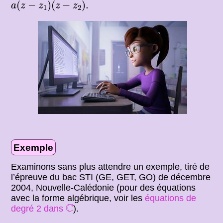
a
(
z
−
z
1
)
(
z
−
z
2
)
.
(
−
)
(
−
)
.
a
z
z
z
z
1
2
Exemple
Examinons sans plus attendre un exemple, tiré de
l’épreuve du bac STI (GE, GET, GO) de décembre
2004, Nouvelle-Calédonie (pour des équations
avec la forme algébrique, voir les
équations de
C
C
degré 2 dans
).