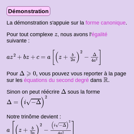
Démonstration
La démonstration s'appuie sur la
forme canonique
.
z
Pour tout complexe
, nous avons l'
égalité
z
suivante :
=
a
[
(
z
+
b
2
a
)
2
−
Δ
4
a
2
]
2
[
]
a
z
2
+
b
z
+
c
(
)
Δ
2
b
+
+
=
+
−
a
z
b
z
c
a
z
2
2
4
a
a
Δ
⩾
0
,
⩾
Δ
0
,
Pour
vous pouvez vous reporter à la page
R
.
R
.
sur les
équations du second degré
dans
Δ
Δ
Sinon on peut réécrire
sous la forme
Δ
=
(
i
−
Δ
)
2
2
(
)
√
Δ
=
−
Δ
i
Notre trinôme devient :
a
[
(
z
+
b
2
a
)
2
−
(
i
−
Δ
)
2
4
a
2
]
2
(
)
[
]
√
2
−
Δ
i
(
)
b
+
−
a
z
2
2
4
a
a