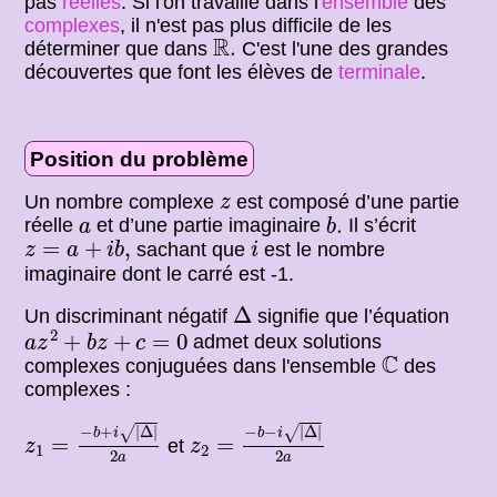
pas
réelles
. Si l'on travaille dans l'
ensemble
des
complexes
, il n'est pas plus difficile de les
R
.
R
.
déterminer que dans
C'est l'une des grandes
découvertes que font les élèves de
terminale
.
Position du problème
z
Un nombre complexe
est composé d’une partie
z
b
.
a
.
réelle
et d’une partie imaginaire
Il s’écrit
a
b
z
=
a
+
i
b
,
i
=
+
,
sachant que
est le nombre
z
a
i
b
i
imaginaire dont le carré est -1.
Δ
Δ
Un discriminant négatif
signifie que l’équation
a
z
2
+
b
z
+
c
=
0
2
+
+
=
0
admet deux solutions
a
z
b
z
c
C
C
complexes conjuguées dans l'ensemble
des
complexes :
z
1
=
−
b
+
i
|
Δ
|
2
a
z
2
=
−
b
−
i
|
Δ
|
2
a
−
+
|
Δ
|
−
−
|
Δ
|
√
√
b
i
b
i
=
=
et
z
z
1
2
2
2
a
a