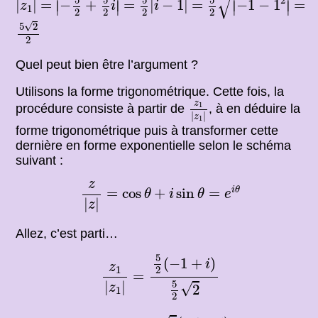
√
5
5
5
5
∣
∣
∣
∣
2
=
=
=
=
|
|
=
−
+
=
|
−
1
|
=
−
1
−
1
=
∣
∣
∣
∣
z
i
i
1
2
2
2
2
5
2
2
√
5
2
2
Quel peut bien être l’argument ?
Utilisons la forme trigonométrique. Cette fois, la
z
1
|
z
1
|
z
1
procédure consiste à partir de
, à en déduire la
|
|
z
1
forme trigonométrique puis à transformer cette
dernière en forme exponentielle selon le schéma
suivant :
z
|
z
|
=
cos
θ
+
i
sin
θ
=
e
i
θ
z
i
θ
=
cos
+
sin
=
θ
i
θ
e
|
|
z
Allez, c’est parti…
z
1
|
z
1
|
=
5
2
(
−
1
+
i
)
5
2
2
5
(
−
1
+
)
i
z
1
2
=
|
|
5
√
2
z
1
2
⇔
z
1
|
z
1
|
=
2
(
−
1
+
i
)
2
×
2