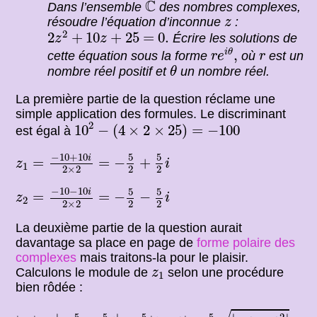
C
C
Dans l’ensemble
des nombres complexes,
z
résoudre l’équation d’inconnue
:
z
2
z
2
+
10
z
+
25
=
0.
2
2
+
10
+
25
=
0.
Écrire les solutions de
z
z
r
e
i
θ
,
r
,
i
θ
cette équation sous la forme
où
est un
r
e
r
θ
nombre réel positif et
un nombre réel.
θ
La première partie de la question réclame une
simple application des formules. Le discriminant
10
2
−
(
4
×
2
×
25
)
=
−
100
2
10
−
(
4
×
2
×
25
)
=
−
100
est égal à
z
1
=
−
10
+
10
i
2
×
2
=
−
5
2
+
5
2
i
−
10
+
10
5
5
i
=
=
−
+
z
i
1
2
×
2
2
2
z
2
=
−
10
−
10
i
2
×
2
=
−
5
2
−
5
2
i
−
10
−
10
5
5
i
=
=
−
−
z
i
2
2
×
2
2
2
La deuxième partie de la question aurait
davantage sa place en page de
forme polaire des
complexes
mais traitons-la pour le plaisir.
z
1
Calculons le module de
selon une procédure
z
1
bien rôdée :
5
2
|
−
1
−
1
2
|
|
−
5
2
+
5
2
i
|
5
2
|
i
−
1
|
|
z
1
|