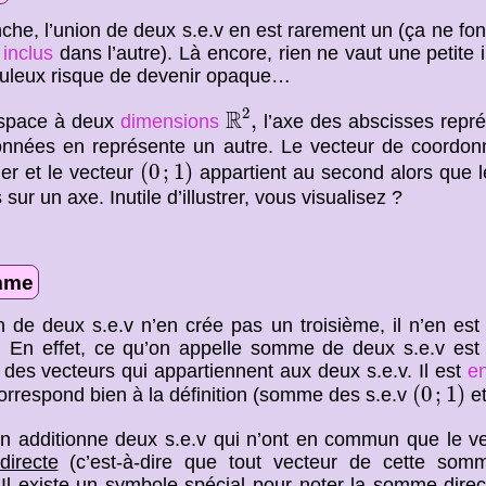
che, l’union de deux s.e.v en est rarement un (ça ne fon
t
inclus
dans l’autre). Là encore, rien ne vaut une petite i
uleux risque de devenir opaque…
R
2
,
2
R
,
espace à deux
dimensions
l’axe des abscisses repré
onnées en représente un autre. Le vecteur de coordo
(
0
;
1
)
(
0
;
1
)
er et le vecteur
appartient au second alors que 
 sur un axe. Inutile d’illustrer, vous visualisez ?
mme
on de deux s.e.v n’en crée pas un troisième, il n’en e
 En effet, ce qu’on appelle somme de deux s.e.v est
es vecteurs qui appartiennent aux deux s.e.v. Il est
e
(
0
;
1
)
(
0
;
1
)
correspond bien à la définition (somme des s.e.v
e
 additionne deux s.e.v qui n’ont en commun que le ve
irecte
(c’est-à-dire que tout vecteur de cette somm
 Il existe un symbole spécial pour noter la somme direc