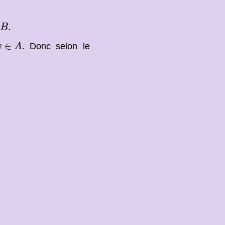
B
.
.
B
v
∈
A
∈
. Donc selon le
v
A