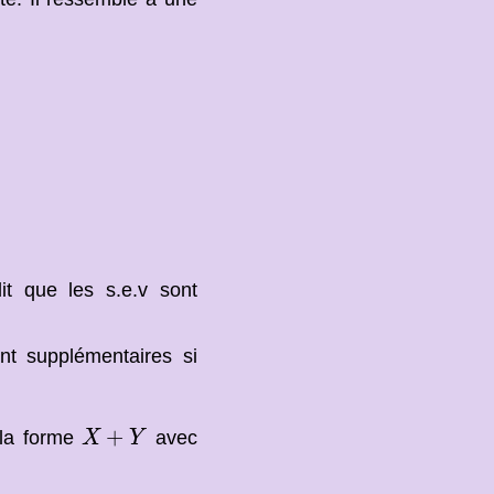
it que les s.e.v sont
t supplémentaires si
X
+
Y
+
 la forme
avec
X
Y