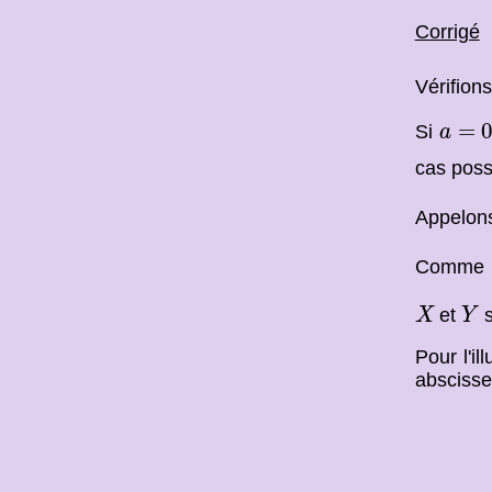
Corrigé
Vérifion
a
=
0
=
Si
a
cas poss
Appelon
Comme
X
Y
et
s
X
Y
Pour l'il
abscisse