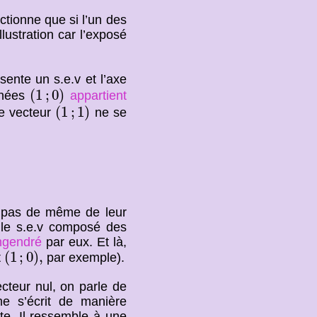
ctionne que si l’un des
llustration car l’exposé
sente un s.e.v et l’axe
(
1
;
0
)
(
1
;
0
)
nnées
appartient
(
1
;
1
)
(
1
;
1
)
le vecteur
ne se
st pas de même de leur
 le s.e.v composé des
ngendré
par eux. Et là,
(
1
;
0
)
,
(
1
;
0
)
,
t
par exemple).
cteur nul, on parle de
e s’écrit de manière
te. Il ressemble à une