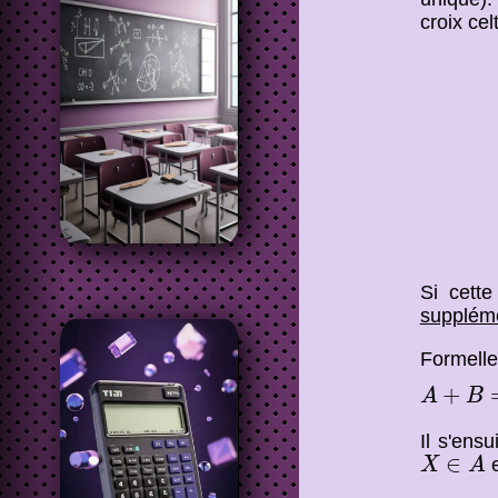
croix cel
Si cette
supplém
Formell
A
+
B
=
E
+
A
B
Il s'ens
X
∈
A
∈
X
A