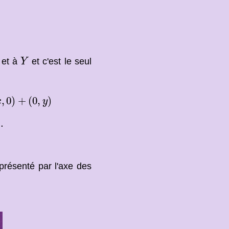
Y
et à
et c'est le seul
Y
)
+
(
0
,
y
)
,
0
)
+
(
0
,
)
x
y
.
présenté par l'axe des