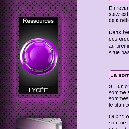
En revan
s.e.v es
déjà néb
Dans l’
des ord
au premi
situe pas
La so
Si l’uni
somme !
sommes d
le plan 
Quand on
somme d
unique).