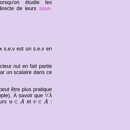
rsqu'on étudie les
directe de leurs
sous-
 s.e.v est un s.e.v en
teur nul en fait partie
 par un scalaire dans ce
 peut être plus pratique
∀
λ
∀
emple). À savoir que
λ
u
∈
A
v
∈
A
∈
∈
eurs
et
:
u
A
v
A