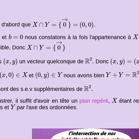
X
∩
Y
=
{
0
→
}
=
(
0
,
0
)
.
→
∩
=
{
0
}
=
(
0
,
0
)
.
s d'abord que
X
Y
b
=
0
X
0
=
0
et
nous constatons à la fois l'appartenance à
b
X
X
∩
Y
=
{
0
→
}
→
∩
=
{
0
}
ible. Donc
X
Y
R
2
.
(
x
,
y
)
(
x
,
y
)
=
(
x
,
0
2
R
(
,
)
.
(
,
)
=
(
s
un vecteur quelconque de
Donc
x
y
x
y
Y
+
Y
=
R
2
.
(
x
,
0
)
∈
X
(
0
,
y
)
∈
Y
2
R
(
,
0
)
∈
(
0
,
)
∈
+
=
et
nous avons bien
x
X
y
Y
Y
Y
R
2
.
2
R
.
ont des s.e.v supplémentaires de
X
lustrer, il suffit d'avoir en tête un
plan repéré
,
étant re
X
Y
s et
par l'axe des ordonnées.
Y