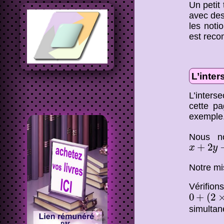
Un petit 
avec de
les noti
est rec
L’inter
L’inters
cette pa
exemple
Nous no
x
+
2
y
−
z
+
2
x
y
Notre mi
Vérifio
0
+
(
2
×
0
0
+
(
2
simultané
(
x
,
y
,
z
)
+