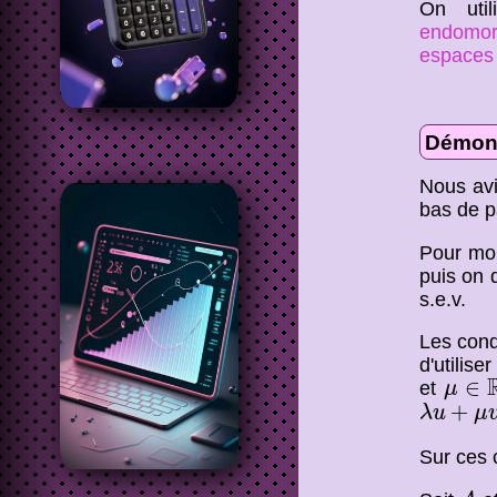
On uti
endomor
espaces
Démons
Nous avi
bas de p
Pour mon
puis on d
s.e.v.
Les condi
d'utilis
μ
∈
R
∈
et
μ
λ
u
+
μ
v
+
λ
u
μ
Sur ces 
A