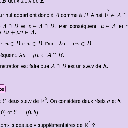
.
t
deux s.e.v de
B
E
0
→
∈
A
∩
→
A
B
.
.
0
∈
∩
ur nul appartient donc à
comme à
Ainsi
A
B
A
∈
A
∩
B
v
∈
A
∩
B
.
u
∈
A
∈
∩
∈
∩
.
∈
et
Par conséquent,
et
A
B
v
A
B
u
A
λ
u
+
μ
v
∈
A
.
+
∈
.
e
λ
u
μ
v
A
u
∈
B
v
∈
B
λ
u
+
μ
v
∈
B
.
∈
∈
+
∈
.
e,
et
. Donc
u
B
v
B
λ
u
μ
v
B
λ
u
+
μ
v
∈
A
∩
B
.
+
∈
∩
.
séquent,
λ
u
μ
v
A
B
A
∩
B
E
.
∩
.
stration est faite que
est un s.e.v de
A
B
E
ce
R
2
.
Y
b
.
2
a
R
.
.
t
deux s.e.v de
On considère deux réels
et
Y
a
b
Y
=
(
0
,
b
)
.
0
)
=
(
0
,
)
.
et
Y
b
R
2
2
R
ont-ils des s.e.v supplémentaires de
?