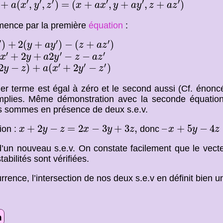
′
′
′
′
′
′
+
(
,
,
)
=
(
+
,
+
,
+
)
a
x
y
z
x
a
x
y
a
y
z
a
z
ence par la première
équation
:
+
2
(
y
+
a
y
′
)
−
(
z
+
a
z
′
)
′
′
′
)
+
2
(
+
)
−
(
+
)
y
a
y
z
a
z
+
2
y
+
a
2
y
′
−
z
−
a
z
′
′
′
′
+
2
+
2
−
−
x
y
a
y
z
a
z
−
z
)
+
a
(
x
′
+
2
y
′
−
z
′
)
′
′
′
2
−
)
+
(
+
2
−
)
y
z
a
x
y
z
er terme est égal à zéro et le second aussi (Cf. énoncé
mplies. Même démonstration avec la seconde équation
 sommes en présence de deux s.e.v.
x
+
2
y
−
z
=
2
x
−
3
y
+
3
z
,
–
x
+
5
y
−
4
z
=
0
+
2
−
=
2
−
3
+
3
,
–
+
5
−
4
ion :
donc
x
y
z
x
y
z
x
y
z
t d’un nouveau s.e.v. On constate facilement que le vecteu
tabilités sont vérifiées.
rrence, l’intersection de nos deux s.e.v en définit bien u
n