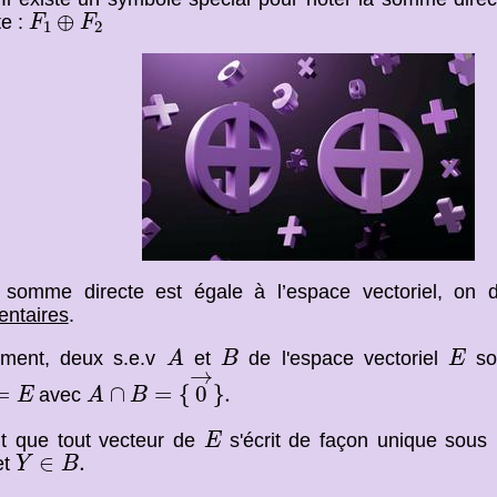
F
1
⊕
F
2
⊕
te :
F
F
1
2
 somme directe est égale à l’espace vectoriel, on d
entaires
.
A
B
E
ement, deux s.e.v
et
de l'espace vectoriel
son
A
B
E
A
∩
B
=
{
0
→
}
.
→
=
∩
=
{
0
}
.
avec
E
A
B
E
uit que tout vecteur de
s'écrit de façon unique sous
E
Y
∈
B
.
∈
.
et
Y
B