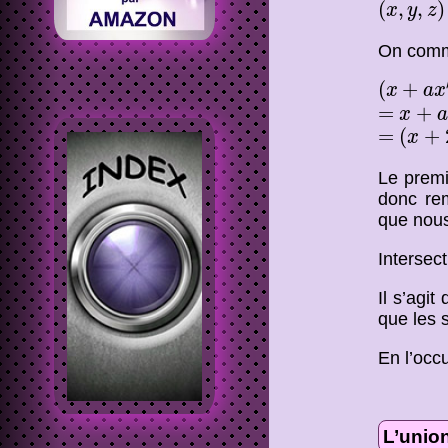
(
,
,
)
x
y
z
On comm
(
x
+
a
x
′
)
(
+
x
a
x
=
x
+
a
x
′
=
+
x
a
=
(
x
+
2
y
=
(
+
x
Le premi
donc re
que nous
Intersect
Il s’agi
que les s
En l’occu
L’unio