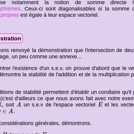
lise notamment la notion de somme directe lo
phismes
. Ceux-ci sont diagonalisables si la somme 
 propres
est égale à leur espace vectoriel.
tration
ons renvoyé la démonstration que l'intersection de deux
age, un peu comme une annexe...
trer l'existence d'un s.e.v, on prouve d'abord que le vec
émontre la stabilité de l'addition et de la multiplication
tions de stabilité permettent d'établir un corollaire qu'il
er (c'est d'ailleurs ce que nous avons fait avec notre ex
A
E
,
R
,
soit
un s.e.v de l'espace vectoriel
et les vect
A
E
∈
A
.
∈
.
v
A
considérations générales, démontrons.
B
E
.