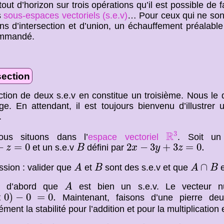
tout d’horizon sur trois opérations qu’il est possible de 
s
sous-espaces vectoriels (s.e.v)
… Pour ceux qui ne sont
ons d’intersection et d’union, un échauffement préalabl
ommandé.
section
ection de deux s.e.v en constitue un troisième. Nous l
ge. En attendant, il est toujours bienvenu d’illustrer 
.
R
3
R
3
us situons dans l’
espace vectoriel
. Soit u
B
=
0
2
x
−
3
y
+
3
z
=
0.
−
=
0
2
−
3
+
3
=
0.
et un s.e.v
défini par
z
B
x
y
z
A
B
A
∩
B
∩
ssion : valider que
et
sont des s.e.v et que
e
A
B
A
B
A
ns d’abord que
est bien un s.e.v. Le vecteur nu
A
)
−
0
=
0.
×
0
)
−
0
=
0.
Maintenant, faisons d’une pierre deu
ment la stabilité pour l’addition et pour la multiplication
a
(
x
′
,
y
′
,
z
′
)
=
(
x
+
a
x
′
,
y
+
a
y
′
,
z
+
a
z
′
)