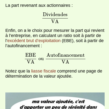
La part revenant aux actionnaires :
D
i
v
i
d
e
n
d
e
s
V
A
D
i
v
i
d
e
n
d
e
s
V
A
Enfin, on a le choix pour mesurer la part qui revient
à l’entreprise, en calculant un ratio soit à partir de
l’
excédent brut d’exploitation
(EBE), soit à partir de
l’autofinancement :
E
B
E
V
A
o
u
A
u
t
o
f
i
n
a
n
c
e
m
e
n
t
V
A
E
B
E
A
u
t
o
f
i
n
a
n
c
e
m
e
n
t
o
u
V
A
V
A
Notez que la
liasse fiscale
comprend une page de
détermination de la valeur ajoutée.