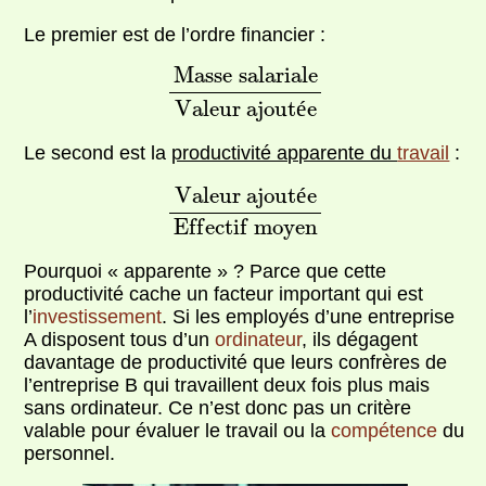
Le premier est de l’ordre financier :
M
a
s
s
e
s
a
l
a
r
i
a
l
e
V
a
l
e
u
r
a
j
o
u
t
é
e
M
a
s
s
e
s
a
l
a
r
i
a
l
e
V
a
l
e
u
r
a
j
o
u
t
é
e
Le second est la
productivité apparente du
travail
:
V
a
l
e
u
r
a
j
o
u
t
é
e
E
f
f
e
c
t
i
f
m
o
y
e
n
V
a
l
e
u
r
a
j
o
u
t
é
e
E
f
f
e
c
t
i
f
m
o
y
e
n
Pourquoi « apparente » ? Parce que cette
productivité cache un facteur important qui est
l’
investissement
. Si les employés d’une entreprise
A disposent tous d’un
ordinateur
, ils dégagent
davantage de productivité que leurs confrères de
l’entreprise B qui travaillent deux fois plus mais
sans ordinateur. Ce n’est donc pas un critère
valable pour évaluer le travail ou la
compétence
du
personnel.