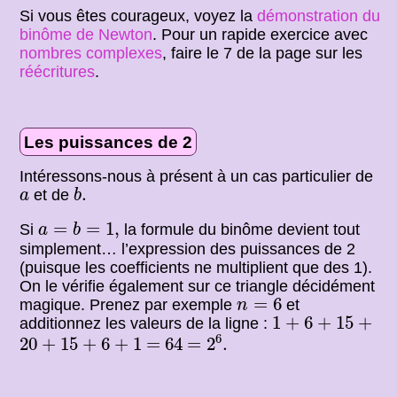
Si vous êtes courageux, voyez la
démonstration du
binôme de Newton
. Pour un rapide exercice avec
nombres complexes
, faire le 7 de la page sur les
réécritures
.
Les puissances de 2
Intéressons-nous à présent à un cas particulier de
b
.
a
.
et de
a
b
a
=
b
=
1
,
=
=
1
,
Si
la formule du binôme devient tout
a
b
simplement… l’expression des puissances de 2
(puisque les coefficients ne multiplient que des 1).
On le vérifie également sur ce triangle décidément
n
=
6
=
6
magique. Prenez par exemple
et
n
1
6
15
+
+
+
1
+
6
+
15
+
additionnez les valeurs de la ligne :
=
2
6
.
20
15
6
1
64
+
+
+
6
=
20
+
15
+
6
+
1
=
64
=
2
.