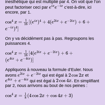
inesthétique qui est multiplié par 4. On voit que l’on
e
i
x
e
−
i
x
−
i
x
i
x
peut factoriser ceci par
c’est-à-dire, ici
e
e
encore, par 1.
1
16
[
(
e
i
x
)
4
4
(
e
2
i
x
+
e
−
2
i
x
)
cos
4
x
6
+
+
+
1
4
4
2
−
2
=
cos
=
[
(
)
+
4
(
+
)
+
6
+
i
x
i
x
i
x
x
e
e
e
16
e
−
i
x
)
4
]
−
4
)
]
i
x
e
On y va décidément pas à pas. Regroupons les
puissances 4.
1
16
[
4
(
e
2
i
x
e
−
2
i
x
)
cos
4
x
6
+
+
+
1
4
2
−
2
=
cos
=
[
4
(
+
)
+
6
+
i
x
i
x
x
e
e
16
(
e
4
i
x
+
e
−
4
i
x
)
]
4
−
4
(
+
)
]
i
x
i
x
e
e
Appliquons à nouveau la formule d’Euler. Nous
e
2
i
x
+
e
−
2
i
x
2
cos
2
x
2
−
2
+
2
cos
2
i
x
i
x
avons
qui est égal à
et
e
e
x
e
4
i
x
+
e
−
4
i
x
2
cos
4
x
.
4
−
4
+
2
cos
4
.
i
x
i
x
qui est égal à
En simplifiant
e
e
x
par 2, nous arrivons au bout de nos peines :
cos
4
x
=
1
8
(
4
cos
2
x
+
cos
4
x
+
3
)
1
4
cos
=
(
4
cos
2
+
cos
4
+
3
)
x
x
x
8