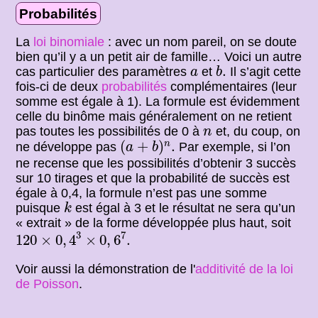
Probabilités
La
loi binomiale
: avec un nom pareil, on se doute
bien qu’il y a un petit air de famille… Voici un autre
b
.
a
.
cas particulier des paramètres
et
Il s’agit cette
a
b
fois-ci de deux
probabilités
complémentaires (leur
somme est égale à 1). La formule est évidemment
celle du binôme mais généralement on ne retient
n
pas toutes les possibilités de 0 à
et, du coup, on
n
(
a
+
b
)
n
.
(
+
)
.
n
ne développe pas
Par exemple, si l’on
a
b
ne recense que les possibilités d’obtenir 3 succès
sur 10 tirages et que la probabilité de succès est
égale à 0,4, la formule n’est pas une somme
k
puisque
est égal à 3 et le résultat ne sera qu’un
k
« extrait » de la forme développée plus haut, soit
120
×
0
,
4
3
×
0
,
6
7
.
3
7
120
×
0
,
4
×
0
,
6
.
Voir aussi la démonstration de l'
additivité de la loi
de Poisson
.