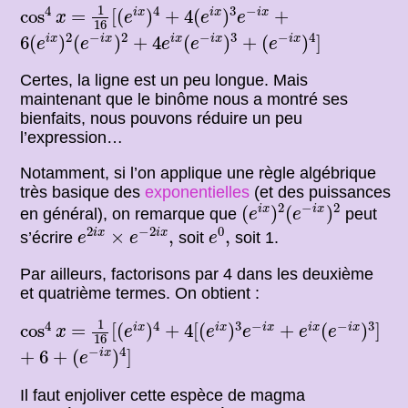
1
16
[
(
e
i
x
)
4
4
(
e
i
x
)
3
e
−
i
x
cos
4
x
+
+
1
4
4
3
−
=
cos
=
[
(
)
+
4
(
)
+
i
x
i
x
i
x
x
e
e
e
16
6
(
e
i
x
)
2
(
e
−
i
x
)
2
4
e
i
x
(
e
−
i
x
)
3
(
e
−
i
x
)
4
]
+
+
2
−
2
−
3
−
4
6
(
)
(
)
+
4
(
)
+
(
)
]
i
x
i
x
i
x
i
x
i
x
e
e
e
e
e
Certes, la ligne est un peu longue. Mais
maintenant que le binôme nous a montré ses
bienfaits, nous pouvons réduire un peu
l’expression…
Notamment, si l’on applique une règle algébrique
très basique des
exponentielles
(et des puissances
(
e
i
x
)
2
(
e
−
i
x
)
2
2
−
2
(
)
(
)
i
x
i
x
en général), on remarque que
peut
e
e
e
2
i
x
×
e
−
2
i
x
,
e
0
,
2
−
2
0
×
,
,
i
x
i
x
s’écrire
soit
soit 1.
e
e
e
Par ailleurs, factorisons par 4 dans les deuxième
et quatrième termes. On obtient :
1
16
[
(
e
i
x
)
4
4
[
(
e
i
x
)
3
e
−
i
x
e
i
x
(
e
−
i
x
)
3
]
cos
4
x
+
+
1
4
4
3
−
−
3
=
cos
=
[
(
)
+
4
[
(
)
+
(
)
]
i
x
i
x
i
x
i
x
i
x
x
e
e
e
e
e
16
(
e
−
i
x
)
4
]
6
+
+
−
4
+
6
+
(
)
]
i
x
e
Il faut enjoliver cette espèce de magma