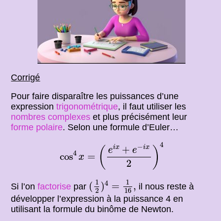
Corrigé
Pour faire disparaître les puissances d’une
expression
trigonométrique
, il faut utiliser les
nombres complexes
et plus précisément leur
forme polaire
. Selon une formule d’Euler…
cos
4
x
=
(
e
i
x
+
e
−
i
x
2
)
4
4
−
+
i
x
i
x
(
)
e
e
4
cos
=
x
2
(
1
2
)
4
=
1
16
,
1
1
4
(
)
=
,
Si l’on
factorise
par
il nous reste à
16
2
développer l’expression à la puissance 4 en
utilisant la formule du binôme de Newton.