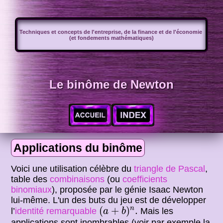
Techniques et concepts de l'entreprise, de la finance et de l'économie
(et fondements mathématiques)
Le binôme de Newton
Applications du binôme
Voici une utilisation célèbre du
triangle de Pascal
,
table des
combinaisons
(ou
coefficients
binomiaux
), proposée par le génie Isaac Newton
lui-même. L'un des buts du jeu est de développer
(
a
+
b
)
n
.
(
+
)
.
n
l’
identité remarquable
Mais les
a
b
applications sont inombrables (voir par exemple la