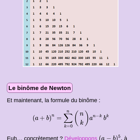
Le binôme de Newton
Et maintenant, la formule du binôme :
(
a
+
b
)
n
=
∑
k
=
0
n
(
n
k
)
a
n
−
k
b
k
n
(
)
n
∑
−
n
n
k
k
(
+
)
=
a
b
a
b
k
=
0
k
(
a
−
b
)
5
,
5
(
−
)
,
Euh… concrètement ?
Développons
à
a
b