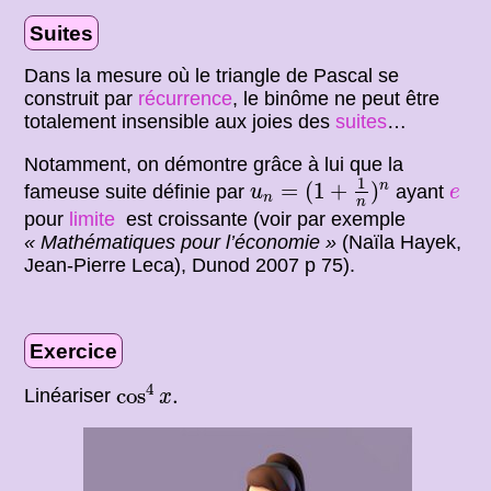
Suites
Dans la mesure où le triangle de Pascal se
construit par
récurrence
, le binôme ne peut être
totalement insensible aux joies des
suites
…
Notamment, on démontre grâce à lui que la
u
n
=
(
1
+
1
n
)
n
1
e
=
(
1
+
)
n
fameuse suite définie par
ayant
u
e
n
n
pour
limite
est croissante (voir par exemple
« Mathématiques pour l’économie »
(Naïla Hayek,
Jean-Pierre Leca), Dunod 2007 p 75).
Exercice
cos
4
x
.
4
cos
.
Linéariser
x