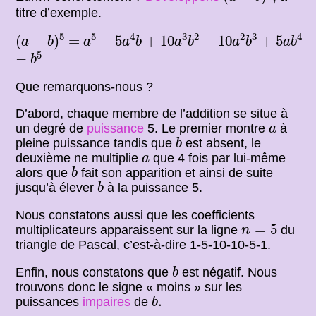
titre d’exemple.
(
a
−
b
)
5
a
5
5
a
4
b
10
a
3
b
2
10
a
2
b
3
5
a
b
4
−
+
−
+
5
5
4
3
2
2
3
4
=
(
−
)
=
−
5
+
10
−
10
+
5
a
b
a
a
b
a
b
a
b
a
b
b
5
−
5
−
b
Que remarquons-nous ?
D’abord, chaque membre de l’addition se situe à
a
un degré de
puissance
5. Le premier montre
à
a
b
pleine puissance tandis que
est absent, le
b
a
deuxième ne multiplie
que 4 fois par lui-même
a
b
alors que
fait son apparition et ainsi de suite
b
b
jusqu’à élever
à la puissance 5.
b
Nous constatons aussi que les coefficients
n
=
5
=
5
multiplicateurs apparaissent sur la ligne
du
n
triangle de Pascal, c’est-à-dire 1-5-10-10-5-1.
b
Enfin, nous constatons que
est négatif. Nous
b
trouvons donc le signe « moins » sur les
b
.
.
puissances
impaires
de
b