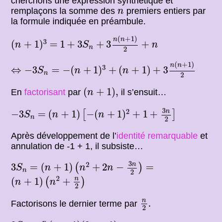
cherchons une expression synthétique et
n
remplaçons la somme des
premiers entiers par
n
la formule indiquée en préambule.
1
+
3
S
n
+
3
n
(
n
+
1
)
2
+
n
(
n
+
1
)
3
(
+
1
)
n
n
3
=
(
+
1
)
=
1
+
3
+
3
+
n
S
n
n
2
⇔
−
3
S
n
=
−
(
n
+
1
)
3
+
(
n
+
1
)
+
3
n
(
n
+
1
)
2
(
+
1
)
n
n
3
⇔
−
3
=
−
(
+
1
)
+
(
+
1
)
+
3
S
n
n
n
2
(
n
+
1
)
,
(
+
1
)
,
En
factorisant
par
il s’ensuit…
n
(
n
+
1
)
[
−
(
n
+
1
)
2
+
1
+
3
n
2
]
−
3
S
n
3
2
n
=
−
3
=
(
+
1
)
−
(
+
1
)
+
1
+
[
]
S
n
n
n
2
Après développement de l’
identité remarquable
et
annulation de -1 + 1, il subsiste…
=
(
n
+
1
)
(
n
2
+
2
n
−
3
n
2
)
3
S
n
3
2
n
=
3
=
(
+
1
)
+
2
−
=
(
)
S
n
n
n
n
2
(
n
+
1
)
(
n
2
+
n
2
)
2
n
(
+
1
)
+
(
)
n
n
2
n
2
.
n
.
Factorisons le dernier terme par
2
n
2
(
n
+
1
)
(
2
n
+
1
)
3
S
n