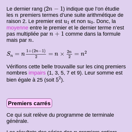
2
n
−
1
2
−
1
Le dernier rang (
) indique que l’on étudie
n
n
les
premiers termes d’une suite arithmétique de
n
u
1
u
0
.
.
raison 2. Le premier est
et non
Donc, la
u
u
1
0
moyenne
entre le premier et le dernier terme n’est
n
+
1
+
1
pas multipliée par
comme dans la formule
n
n
.
.
mais par
n
=
n
1
+
(
2
n
−
1
)
2
n
×
2
n
2
=
n
2
S
n
1
+
(
2
−
1
)
n
2
2
n
=
=
=
×
=
S
n
n
n
n
2
2
Vérifions cette belle trouvaille sur les cinq premiers
nombres
impairs
(1, 3, 5, 7 et 9). Leur somme est
5
2
2
5
bien égale à 25 (soit
).
Premiers carrés
Ce qui suit relève du programme de terminale
générale.
n