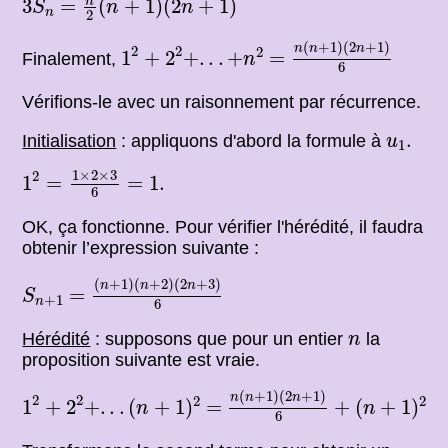
=
n
3
=
(
+
1
)
(
2
+
1
)
S
n
n
n
2
n
(
n
+
1
)
(
2
n
+
1
)
6
1
2
+
2
2
+
.
.
.
+
n
2
(
+
1
)
(
2
+
1
)
n
n
n
2
2
2
=
1
+
2
+
.
.
.
+
=
Finalement,
n
6
Vérifions-le avec un raisonnement par récurrence.
u
1
.
.
Initialisation
: appliquons d'abord la formule à
u
1
1
2
=
1
×
2
×
3
6
=
1.
1
×
2
×
3
2
1
=
=
1.
6
OK, ça fonctionne. Pour vérifier l'hérédité, il faudra
obtenir l’expression suivante :
(
n
+
1
)
(
n
+
2
)
(
2
n
+
3
)
6
S
n
+
1
(
+
1
)
(
+
2
)
(
2
+
3
)
n
n
n
=
=
S
+
1
n
6
n
Hérédité
: supposons que pour un entier
la
n
proposition suivante est vraie.
n
(
n
+
1
)
(
2
n
+
1
)
6
+
(
n
+
1
)
2
1
2
+
2
2
+
.
.
.
(
n
+
1
)
2
(
+
1
)
(
2
+
1
)
n
n
n
2
2
2
2
=
1
+
2
+
.
.
.
(
+
1
)
=
+
(
+
1
)
n
n
6