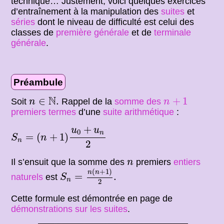
technique… Justement, voici quelques exercices
d’entraînement à la manipulation des
suites
et
séries
dont le niveau de difficulté est celui des
classes de
première générale
et de
terminale
générale
.
Préambule
n
∈
N
.
n
+
1
N
∈
.
+
1
Soit
Rappel de la
somme des
n
n
premiers termes
d’une
suite arithmétique
:
S
n
=
(
n
+
1
)
u
0
+
u
n
2
+
u
u
0
n
=
(
+
1
)
S
n
n
2
n
Il s’ensuit que la somme des
premiers
entiers
n
S
n
=
n
(
n
+
1
)
2
.
(
+
1
)
n
n
=
.
naturels
est
S
n
2
Cette formule est démontrée en page de
démonstrations sur les suites
.