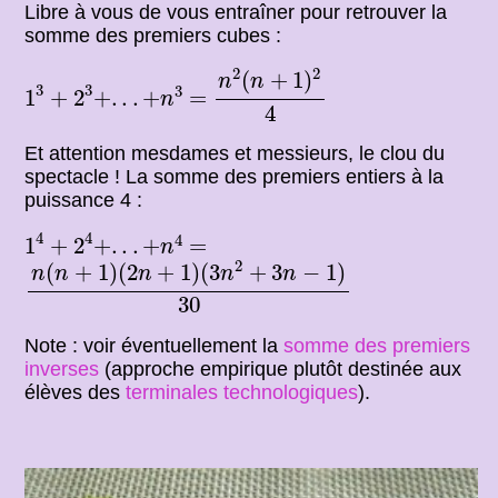
Libre à vous de vous entraîner pour retrouver la
somme des premiers cubes :
n
2
(
n
+
1
)
2
4
2
2
(
+
1
)
n
n
1
3
+
2
3
+
.
.
.
+
n
3
3
3
3
=
1
+
2
+
.
.
.
+
=
n
4
Et attention mesdames et messieurs, le clou du
spectacle ! La somme des premiers entiers à la
puissance 4 :
1
4
+
2
4
+
.
.
.
+
n
4
4
4
4
=
1
+
2
+
.
.
.
+
=
n
n
(
n
+
1
)
(
2
n
+
1
)
(
3
n
2
+
3
n
−
1
)
30
2
(
+
1
)
(
2
+
1
)
(
3
+
3
−
1
)
n
n
n
n
n
30
Note : voir éventuellement la
somme des premiers
inverses
(approche empirique plutôt destinée aux
élèves des
terminales technologiques
).