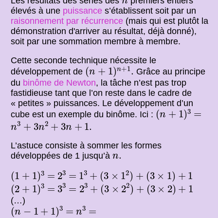
Les résultats des séries des
premiers entiers
n
élevés à une
puissance
s’établissent soit par un
raisonnement par récurrence
(mais qui est plutôt la
démonstration d'arriver au résultat, déjà donné),
soit par une sommation membre à membre.
Cette seconde technique nécessite le
(
n
+
1
)
n
+
1
.
+
1
(
+
1
)
.
n
développement de
Grâce au principe
n
du
binôme de Newton
, la tâche n’est pas trop
fastidieuse tant que l’on reste dans le cadre de
« petites » puissances. Le développement d’un
(
n
+
1
)
3
3
=
(
+
1
)
=
cube est un exemple du binôme. Ici :
n
n
3
+
3
n
2
+
3
n
+
1.
3
2
+
3
+
3
+
1.
n
n
n
L’astuce consiste à sommer les formes
n
.
.
développées de 1 jusqu’à
n
2
3
1
3
+
(
3
×
1
2
)
+
(
3
×
1
)
+
1
(
1
+
1
)
3
3
3
2
3
=
=
(
1
+
1
)
=
2
=
1
+
(
3
×
1
)
+
(
3
×
1
)
+
1
=
2
3
+
(
3
×
2
2
)
+
(
3
×
2
)
+
1
3
3
(
2
+
1
)
3
3
2
3
3
=
(
2
+
1
)
=
3
=
2
+
(
3
×
2
)
+
(
3
×
2
)
+
1
(…)
(
n
−
1
+
1
)
3
n
3
3
3
=
=
(
−
1
+
1
)
=
=
n
n