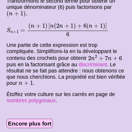
Transformons le second terme pour obtenir un
unique dénominateur (6) puis factorisons par
(
n
+
1
)
.
(
+
1
)
.
n
(
n
+
1
)
[
n
(
2
n
+
1
)
+
6
(
n
+
1
)
]
6
(
+
1
)
[
(
2
+
1
)
+
6
(
+
1
)
]
n
n
n
n
S
n
+
1
=
=
S
+
1
n
6
Une partie de cette expression est trop
compliquée. Simplifions-la en la développant le
2
n
2
+
7
n
+
6
2
2
+
7
+
6
contenu des crochets pour obtenir
n
n
puis en la factorisant grâce au
discriminant
. Le
résultat ne se fait pas attendre : nous obtenons ce
que nous cherchions. La propriété est bien vérifiée
n
+
1.
+
1.
pour
n
Étoffez votre culture sur les carrés en page de
nombres polygonaux
.
Encore plus fort