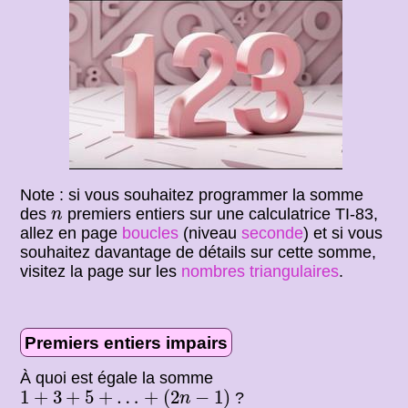
Note : si vous souhaitez programmer la somme
n
des
premiers entiers sur une calculatrice TI-83,
n
allez en page
boucles
(niveau
seconde
) et si vous
souhaitez davantage de détails sur cette somme,
visitez la page sur les
nombres triangulaires
.
Premiers entiers impairs
À quoi est égale la somme
1
+
3
+
5
+
…
+
(
2
n
−
1
)
1
+
3
+
5
+
…
+
(
2
−
1
)
?
n