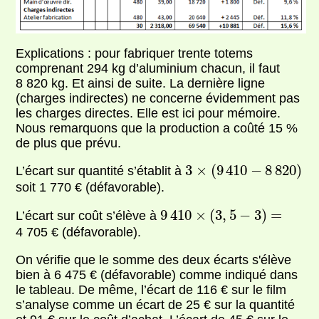
Explications : pour fabriquer trente totems
comprenant 294 kg d’aluminium chacun, il faut
8 820 kg. Et ainsi de suite. La dernière ligne
(charges indirectes) ne concerne évidemment pas
les charges directes. Elle est ici pour mémoire.
Nous remarquons que la production a coûté 15 %
de plus que prévu.
3
×
(
9
410
−
8
820
)
3
×
(
9
410
−
8
820
)
L’écart sur quantité s’établit à
soit 1 770 € (défavorable).
9
410
×
(
3
,
5
−
3
)
=
9
410
×
(
3
,
5
−
3
)
=
L’écart sur coût s’élève à
4 705 € (défavorable).
On vérifie que le somme des deux écarts s'élève
bien à 6 475 € (défavorable) comme indiqué dans
le tableau. De même, l’écart de 116 € sur le film
s’analyse comme un écart de 25 € sur la quantité