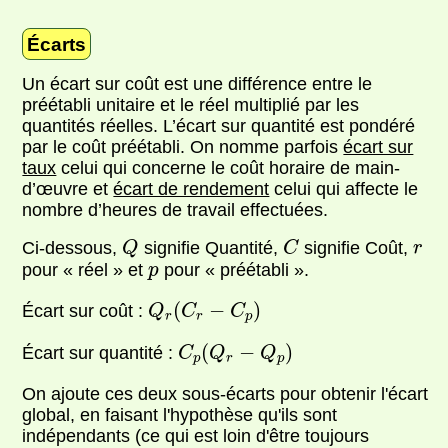
Écarts
Un écart sur coût est une différence entre le
préétabli unitaire et le réel multiplié par les
quantités réelles. L’écart sur quantité est pondéré
par le coût préétabli. On nomme parfois
écart sur
taux
celui qui concerne le coût horaire de main-
d’œuvre et
écart de rendement
celui qui affecte le
nombre d’heures de travail effectuées.
Q
C
r
Ci-dessous,
signifie Quantité,
signifie Coût,
Q
C
r
p
pour « réel » et
pour « préétabli ».
p
Q
r
(
C
r
−
C
p
)
(
−
)
Écart sur coût :
Q
C
C
r
r
p
C
p
(
Q
r
−
Q
p
)
(
−
)
Écart sur quantité :
C
Q
Q
p
r
p
On ajoute ces deux sous-écarts pour obtenir l'écart
global, en faisant l'hypothèse qu'ils sont
indépendants (ce qui est loin d'être toujours