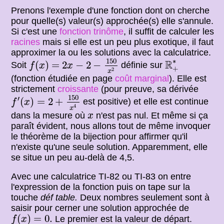
Prenons l'exemple d'une fonction dont on cherche
pour quelle(s) valeur(s) approchée(s) elle s'annule.
Si c'est une
fonction trinôme
, il suffit de calculer les
racines
mais si elle est un peu plus exotique, il faut
approximer la ou les solutions avec la calculatrice.
=
2
x
−
2
−
150
x
2
R
+
∗
f
(
x
)
150
∗
R
(
)
=
2
−
2
−
Soit
définie sur
f
x
x
+
2
x
(fonction étudiée en page
coût marginal
). Elle est
strictement
croissante
(pour preuve, sa dérivée
f
′
(
x
)
=
2
+
150
x
4
150
′
(
)
=
2
+
est positive) et elle est continue
f
x
4
x
x
dans la mesure où
n'est pas nul. Et même si ça
x
paraît évident, nous allons tout de même invoquer
le théorème de la bijection pour affirmer qu'il
n'existe qu'une seule solution. Apparemment, elle
se situe un peu au-delà de 4,5.
Avec une calculatrice TI-82 ou TI-83 on entre
l'expression de la fonction puis on tape sur la
touche
déf table.
Deux nombres seulement sont à
saisir pour cerner une solution approchée de
f
(
x
)
=
0.
(
)
=
0.
Le premier est la valeur de départ.
f
x