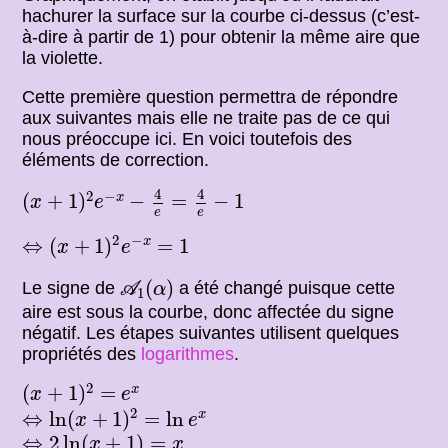
hachurer la surface sur la courbe ci-dessus (c’est-
à-dire à partir de 1) pour obtenir la même aire que
la violette.
Cette première question permettra de répondre
aux suivantes mais elle ne traite pas de ce qui
nous préoccupe ici. En voici toutefois des
éléments de correction.
(
x
+
1
)
2
e
−
x
−
4
e
=
4
e
−
1
4
4
2
−
(
+
1
)
−
=
−
1
x
x
e
e
e
⇔
(
x
+
1
)
2
e
−
x
=
1
2
−
⇔
(
+
1
)
=
1
x
x
e
A
1
(
α
)
(
)
Le signe de
a été changé puisque cette
A
α
1
aire est sous la courbe, donc affectée du signe
négatif. Les étapes suivantes utilisent quelques
propriétés des
logarithmes
.
(
x
+
1
)
2
=
e
x
2
(
+
1
)
=
x
x
e
⇔
ln
(
x
+
1
)
2
=
ln
e
x
2
⇔
ln
(
+
1
)
=
ln
x
x
e
⇔
2
ln
(
x
+
1
)
=
x
⇔
2
ln
(
+
1
)
=
x
x