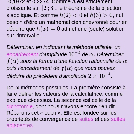
-0,1972 et 0,2274. Comme
est strictement
h
[
2
;
3
]
,
[
2
;
3
]
,
croissante sur
le théorème de la bijection
h
(
2
)
<
0
h
(
3
)
>
0
,
(
2
)
<
0
(
3
)
>
0
,
s’applique. Et comme
et
nul
h
h
besoin d’être un mathématicien chevronné pour en
h
(
x
)
=
0
(
)
=
0
déduire que
admet une (seule) solution
h
x
sur l’intervalle…
Déterminer, en indiquant la méthode utilisée, un
10
−
3
α
.
−
3
10
.
encadrement
d’amplitude
de
Déterminer
α
f
(
α
)
α
(
)
sous la forme d’une fonction rationnelle de
f
α
α
f
(
α
)
(
)
puis l’encadrement de
que vous pouvez
f
α
2
×
10
−
4
.
−
4
2
×
10
.
déduire du précédent d’amplitude
Deux méthodes possibles. La première consiste à
faire défiler les valeurs de la calculatrice, comme
expliqué ci-dessus. La seconde est celle de la
dichotomie
, dont nous n'avons encore rien dit.
Réparons cet « oubli ». Elle est fondée sur les
propriétés de convergence de
suites
et des
suites
adjacentes
.