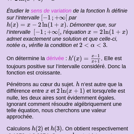
h
Étudier le
sens de variation
de la fonction
définie
h
[
−
1
;
+
∞
[
[
−
1
;
+
∞
[
sur l’intervalle
par
h
(
x
)
=
x
−
2
ln
(
1
+
x
)
.
(
)
=
−
2
ln
(
1
+
)
.
Démontrer que, sur
h
x
x
x
[
−
1
;
+
∞
[
,
x
=
2
ln
(
1
+
x
)
[
−
1
;
+
∞
[
,
=
2
ln
(
1
+
)
l’intervalle
l’équation
x
x
admet exactement une solution et que celle-ci,
2
<
α
<
3.
α
,
,
2
<
<
3.
notée
vérifie la condition et
α
α
h
′
(
x
)
=
x
−
1
x
+
1
.
−
1
x
′
(
)
=
.
On détermine la
dérivée
:
Elle est
h
x
+
1
x
toujours positive sur l’intervalle considéré. Donc la
fonction est croissante.
h
Pénétrons au cœur du sujet.
n’est autre que la
h
2
ln
(
x
+
1
)
x
2
ln
(
+
1
)
différence entre
et
et lorsqu'elle est
x
x
nulle, les deux aires sont évidemment égales.
Ignorant comment résoudre algébriquement une
telle équation, nous cherchons une valeur
approchée.
h
(
2
)
h
(
3
)
.
(
2
)
(
3
)
.
Calculons
et
On obtient respectivement
h
h
h