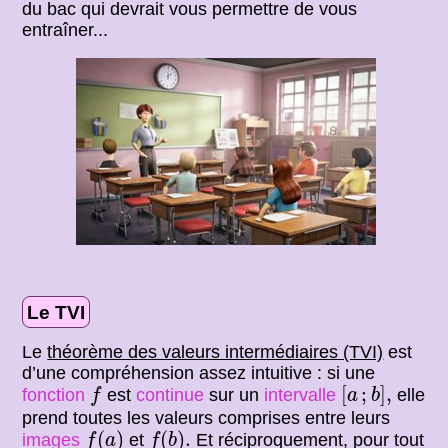
du bac qui devrait vous permettre de vous
entraîner...
Le TVI
Le
théorème des valeurs intermédiaires (TVI)
est
d’une compréhension assez intuitive : si une
[
a
;
b
]
,
f
[
;
]
,
fonction
est
continue
sur un
intervalle
elle
f
a
b
prend toutes les valeurs comprises entre leurs
f
(
a
)
f
(
b
)
.
(
)
(
)
.
images
et
Et réciproquement, pour tout
f
a
f
b