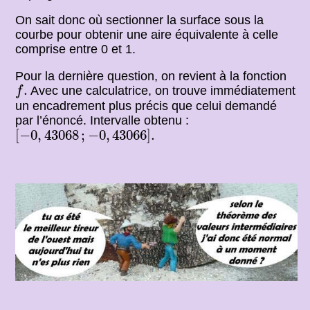
On sait donc où sectionner la surface sous la
courbe pour obtenir une aire équivalente à celle
comprise entre 0 et 1.
Pour la dernière question, on revient à la fonction
f
.
.
Avec une calculatrice, on trouve immédiatement
f
un encadrement plus précis que celui demandé
par l’énoncé. Intervalle obtenu :
[
−
0
,
43068
;
−
0
,
43066
]
.
[
−
0
,
43068
;
−
0
,
43066
]
.