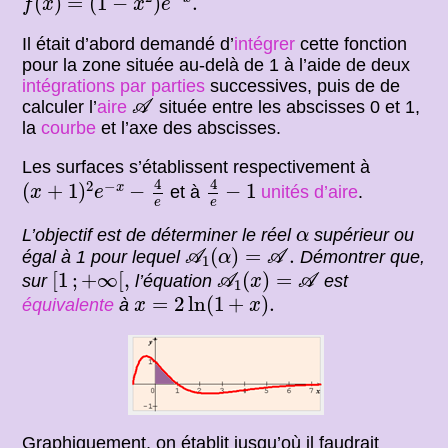
(
)
=
(
1
−
)
.
f
x
x
e
Il était d’abord demandé d’
intégrer
cette fonction
pour la zone située au-delà de 1 à l’aide de deux
intégrations par parties
successives, puis de de
A
calculer l’
aire
située entre les abscisses 0 et 1,
A
la
courbe
et l’axe des abscisses.
Les surfaces s’établissent respectivement à
(
x
+
1
)
2
e
−
x
−
4
e
4
e
−
1
4
4
2
−
(
+
1
)
−
−
1
x
et à
unités d’aire
.
x
e
e
e
α
L’objectif est de déterminer le réel
supérieur ou
α
A
1
(
α
)
=
A
.
(
)
=
.
égal à 1 pour lequel
Démontrer que,
A
α
A
1
[
1
;
+
∞
[
,
A
1
(
x
)
=
A
[
1
;
+
∞
[
,
(
)
=
sur
l’équation
est
A
x
A
1
x
=
2
ln
(
1
+
x
)
.
=
2
ln
(
1
+
)
.
équivalente
à
x
x
Graphiquement, on établit jusqu’où il faudrait