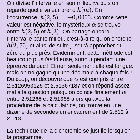
m
On divise l’intervalle en son milieu
puis on
m
h
(
m
)
.
(
)
.
regarde quelle valeur prend
En
h
m
h
(
2
,
5
)
=
−
0
,
0055.
(
2
,
5
)
=
−
0
,
0055.
l’occurrence,
Comme cette
h
α
valeur est négative, le mystérieux
se trouve
α
h
(
2
,
5
)
h
(
3
)
.
(
2
,
5
)
(
3
)
.
entre
et
On partage encore
h
h
l’intervalle par le milieu, c’est-à-dire qu’on cherche
h
(
2
,
75
)
(
2
,
75
)
et ainsi de suite jusqu’à approcher du
h
zéro au plus près. Évidemment, cette méthode est
beaucoup plus fastidieuse, surtout pendant une
épreuve du bac ! Et non seulement elle est longue,
mais on ne gagne qu'une décimale à chaque fois !
α
Du coup, on découvre que
est compris entre
α
2,5126953125 et 2,51367187 et on répond assez
α
mal à la question puisqu’on coince finalement
α
entre 2,51268 et 2,51368 alors qu’avec la
procédure de la calculatrice, on trouve en une
dizaine de secondes un encadrement de 2,512 à
2,513.
La technique de la dichotomie se justifie lorsqu'on
la programme.