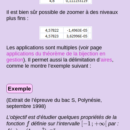
Il est bien sûr possible de zoomer à des niveaux
plus fins :
Les applications sont multiples (voir page
applications du théorème de la bijection en
gestion
). Il permet aussi la délimitation d
’aires
,
comme le montre l’exemple suivant :
Exemple
(Extrait de l’épreuve du bac S, Polynésie,
septembre 1998)
L’objectif est d’étudier quelques propriétés de la
[
−
1
;
+
∞
[
f
[
−
1
;
+
∞
[
fonction
définie sur l’intervalle
par :
f
f
(
x
)
=
(
1
−
x
2
)
e
−
x
.
2
−
x