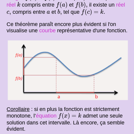
f
(
a
)
f
(
b
)
,
k
(
)
(
)
,
réel
compris entre
et
il existe un
réel
k
f
a
f
b
f
(
c
)
=
k
.
b
,
c
,
a
,
,
(
)
=
.
compris entre
et
tel que
c
a
b
f
c
k
Ce théorème paraît encore plus évident si l'on
visualise une
courbe
représentative d'une fonction.
Corollaire
: si en plus la fonction est strictement
f
(
x
)
=
k
(
)
=
monotone, l’
équation
admet une seule
f
x
k
solution dans cet intervalle. Là encore, ça semble
évident.